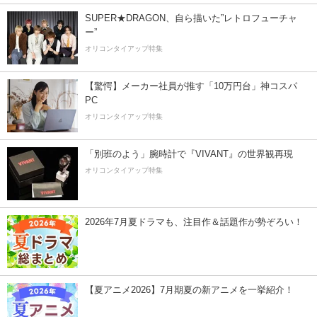
SUPER★DRAGON、自ら描いた”レトロフューチャ
ー”
オリコンタイアップ特集
【驚愕】メーカー社員が推す「10万円台」神コスパ
PC
オリコンタイアップ特集
「別班のよう」腕時計で『VIVANT』の世界観再現
オリコンタイアップ特集
2026年7月夏ドラマも、注目作＆話題作が勢ぞろい！
【夏アニメ2026】7月期夏の新アニメを一挙紹介！