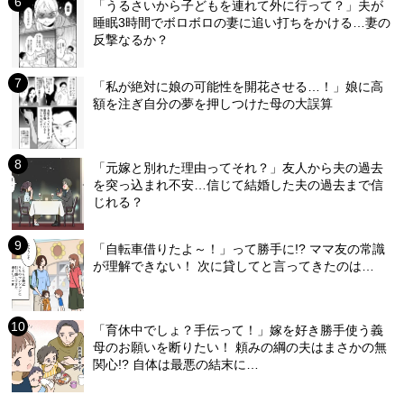
「うるさいから子どもを連れて外に行って？」夫が
睡眠3時間でボロボロの妻に追い打ちをかける…妻の
反撃なるか？
「私が絶対に娘の可能性を開花させる…！」娘に高
額を注ぎ自分の夢を押しつけた母の大誤算
「元嫁と別れた理由ってそれ？」友人から夫の過去
を突っ込まれ不安…信じて結婚した夫の過去まで信
じれる？
「自転車借りたよ～！」って勝手に!? ママ友の常識
が理解できない！ 次に貸してと言ってきたのは…
「育休中でしょ？手伝って！」嫁を好き勝手使う義
母のお願いを断りたい！ 頼みの綱の夫はまさかの無
関心!? 自体は最悪の結末に…