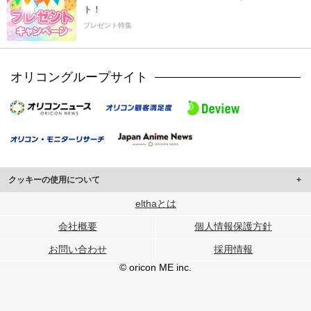
ト！
プレゼント特集
オリコングループサイト
クッキーの使用について
このサイトでは Cookie を使用して、ユーザーに合わせたコンテンツや広告の
elthaとは
表示、ソーシャル メディア機能の提供、広告の表示回数やクリック数の測定を
会社概要
個人情報保護方針
行っています。
また、ユーザーによるサイトの利用状況についても情報を収集し、ソーシャル
お問い合わせ
採用情報
メディアや広告配信、データ解析の各パートナーに提供しています。
各パートナーは、この情報とユーザーが各パートナーに提供した他の情報や、
© oricon ME inc.
ユーザーが各パートナーのサービスを使用したときに収集した他の情報を組み
合わせて使用することがあります。