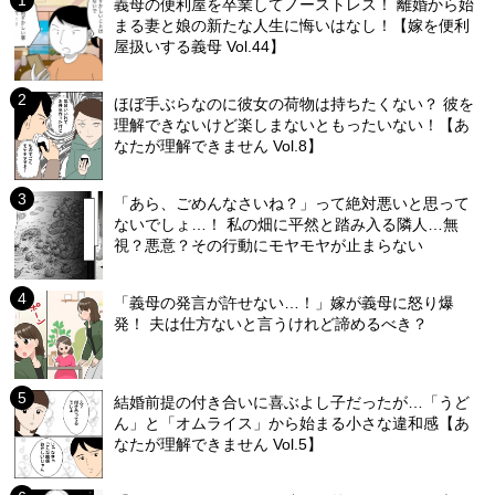
義母の便利屋を卒業してノーストレス！ 離婚から始
まる妻と娘の新たな人生に悔いはなし！【嫁を便利
屋扱いする義母 Vol.44】
ほぼ手ぶらなのに彼女の荷物は持ちたくない？ 彼を
理解できないけど楽しまないともったいない！【あ
なたが理解できません Vol.8】
「あら、ごめんなさいね？」って絶対悪いと思って
ないでしょ…！ 私の畑に平然と踏み入る隣人…無
視？悪意？その行動にモヤモヤが止まらない
「義母の発言が許せない…！」嫁が義母に怒り爆
発！ 夫は仕方ないと言うけれど諦めるべき？
結婚前提の付き合いに喜ぶよし子だったが…「うど
ん」と「オムライス」から始まる小さな違和感【あ
なたが理解できません Vol.5】