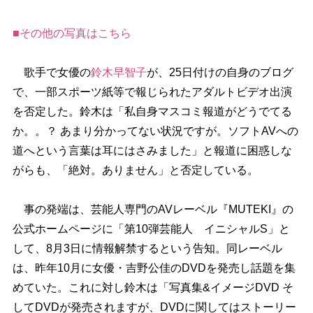
■その他の写真はこちら
歌手で女優の
鈴木早智子
が、25日付けの自身のブログ
で、一部スポーツ紙等で報じられたアダルトビデオ出演
を否定した。鈴木は「私自身マスコミ報道がどうでてる
か。。？ あまり分かってない状況ですが。ソフトAVへの
道へという言葉は耳にはさみました」と報道に困惑しな
がらも、「絶対。ありません」と否定している。
事の発端は、芸能人専門のAVレーベル『MUTEKI』の
公式ホームページに「第10弾芸能人 イニシャルS」と
して、8月3日に情報解禁するという告知。同レーベル
は、昨年10月に女優・吉野公佳のDVDを発売し話題を集
めていた。これに対し鈴木は「写真集&イメージDVD そ
してDVDが発売されますが、DVDに関してはストーリー