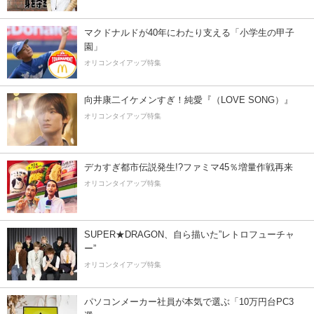
マクドナルドが40年にわたり支える「小学生の甲子
園」
オリコンタイアップ特集
向井康二イケメンすぎ！純愛『（LOVE SONG）』
オリコンタイアップ特集
デカすぎ都市伝説発生!?ファミマ45％増量作戦再来
オリコンタイアップ特集
SUPER★DRAGON、自ら描いた”レトロフューチャ
ー”
オリコンタイアップ特集
パソコンメーカー社員が本気で選ぶ「10万円台PC3