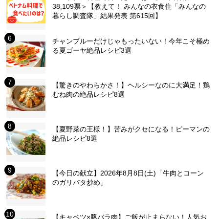
38,109票＞【教えて！ みんなの衣食住「みんなの
暮らし調査隊」結果発表 第615回】
チャンプルーだけじゃもったいない！今年こそ極め
る夏ゴーヤ絶品レシピ3選
【驚きのやわらかさ！】ヘルシーなのに大満足！鶏
むね肉の絶品レシピ8選
【夏野菜の王様！】苦みがクセになる！ピーマンの
絶品レシピ8選
【今日の献立】2026年8月8日(土)「牛肉とコーン
のガリバタ炒め」
【キャベツ×豚バラ肉】ご飯が止まらない！人気お