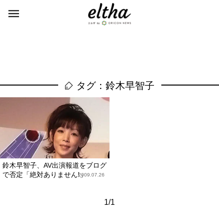
タグ：鈴木早智子
鈴木早智子、AV出演報道をブログ
で否定「絶対ありません!」
2009.07.26
1/1