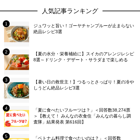
人気記事ランキング
ジュワッと旨い！ゴーヤチャンプルーが止まらない
絶品レシピ3選
【夏の水分・栄養補給に】スイカのアレンジレシピ
8選～ドリンク・デザート・サラダまで楽しめる
【暑い日の救世主！】つるっとさっぱり！夏の冷や
しうどん絶品レシピ3選
「夏に食べたいフルーツは？」＜回答数38,274票
＞【教えて！ みんなの衣食住「みんなの暮らし調
査隊」結果発表 第616回】
「ベトナム料理で食べたいのは？」＜回答数