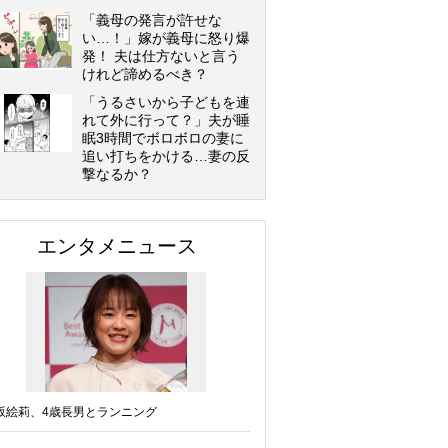
「義母の発言が許せな
い…！」嫁が義母に怒り爆
発！ 夫は仕方ないと言う
けれど諦めるべき？
「うるさいから子どもを連
れて外に行って？」夫が睡
眠3時間でボロボロの妻に
追い打ちをかける…妻の反
撃なるか？
エンタメニュース
坂絵莉、4歳長男とランニング