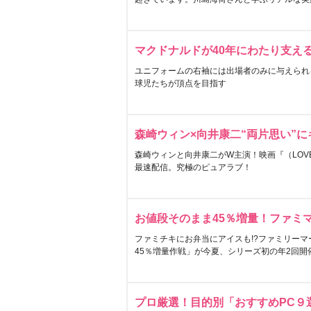
マクドナルドが40年にわたり支え
ユニフォームの右袖には出場者のみに与えられ
球児たちが頂点を目指す
森崎ウィン×向井康二“両片思い”
森崎ウィンと向井康二がW主演！映画『（LOVE S
最速配信。究極のピュアラブ！
お値段そのまま45％増量！ファミ
ファミチキにお弁当にアイスも!?ファミリーマ
45％増量作戦」が今夏、シリーズ初の年2回開
プロ厳選！目的別「おすすめPC９