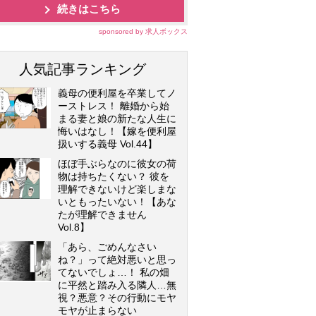
続きはこちら
sponsored by 求人ボックス
人気記事ランキング
義母の便利屋を卒業してノ
ーストレス！ 離婚から始
まる妻と娘の新たな人生に
悔いはなし！【嫁を便利屋
扱いする義母 Vol.44】
ほぼ手ぶらなのに彼女の荷
物は持ちたくない？ 彼を
理解できないけど楽しまな
いともったいない！【あな
たが理解できません
Vol.8】
「あら、ごめんなさい
ね？」って絶対悪いと思っ
てないでしょ…！ 私の畑
に平然と踏み入る隣人…無
視？悪意？その行動にモヤ
モヤが止まらない