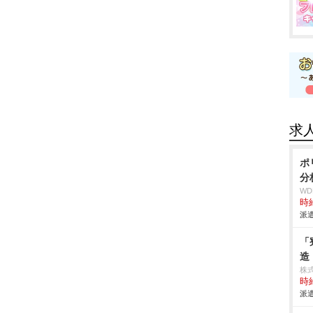
求
ポ
分
W
時給
派遣
「
造
株
時給
派遣