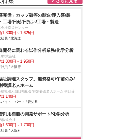
人特集
さらに見る
寮完備」カップ麺等の製造/即入寮/製
・工場/日勤/日払い/工場・製造
式会社京栄センター
1,300円～1,625円
社員 / 北海道
媒開発に関わる試作分析業務/化学分析
DB株式会社
1,800円～1,950円
社員 / 大阪府
福祉調理スタッフ」無資格可/午前のみ/
別養護老人ホーム
会福祉法人朝日福祉会/特別養護老人ホーム 朝日荘
1,140円
バイト・パート / 愛知県
着剤用樹脂の開発サポート/化学分析
DB株式会社
1,600円～1,700円
社員 / 大阪府