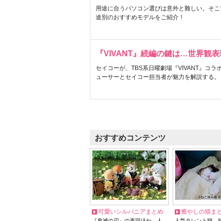
用途に合うパソコン選びは意外と難しい。そこ
途別のおすすめモデルをご紹介！
『VIVANT』続編の鍵は…世界観
セイコーが、TBS系日曜劇場『VIVANT』コ
ューサーとセイコー担当者が魅力を解説する。
おすすめコンテンツ
可愛いシルバニアまとめ
癒やしの猫ま
『鬼滅の刃』の再現ほか、人
人気タレント猫、