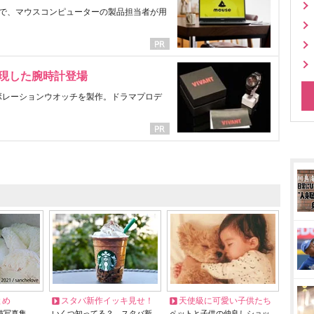
で、マウスコンピューターの製品担当者が用
表現した腕時計登場
ラボレーションウオッチを製作。ドラマプロデ
とめ
スタバ新作イッキ見せ！
天使級に可愛い子供たち
猫写真集…
いくつ知ってる？ スタバ新
ペットと子供の仲良しショッ