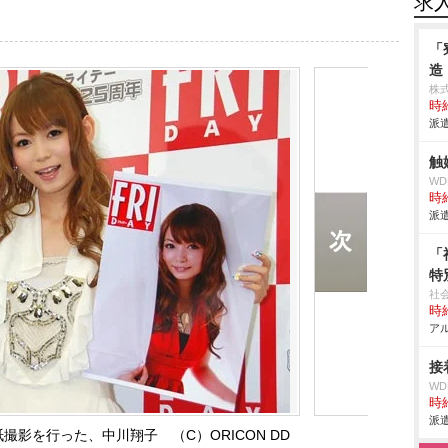
求
「
造
株
時給
派遣
触
W
時給
派遣
「
特
社
時給
アル
接
W
時給
派遣
紙撮影を行った、中川翔子 （C）ORICON DD