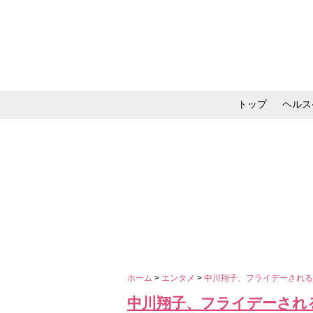
トップ
ヘルス
メイク・コスメ・スキ
ホーム
>
エンタメ
>
中川翔子、フライデーされ
中川翔子、フライデーされ