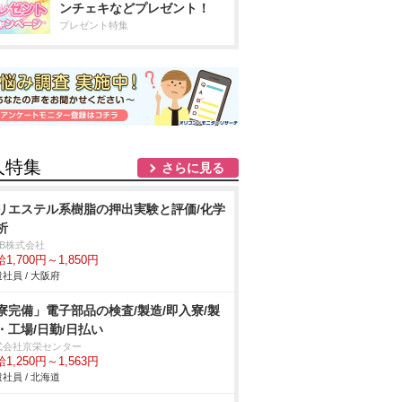
ンチェキなどプレゼント！
プレゼント特集
人特集
さらに見る
リエステル系樹脂の押出実験と評価/化学
析
DB株式会社
1,700円～1,850円
社員 / 大阪府
寮完備」電子部品の検査/製造/即入寮/製
・工場/日勤/日払い
式会社京栄センター
1,250円～1,563円
社員 / 北海道