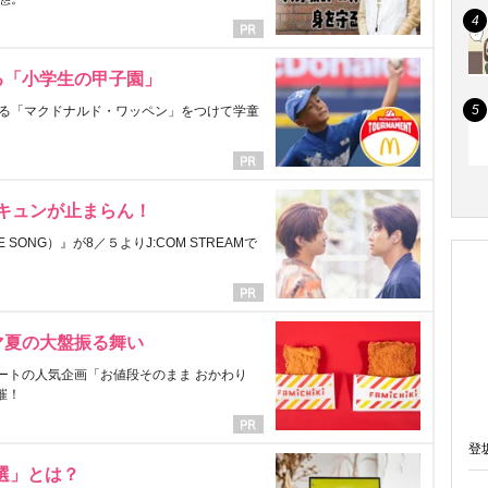
る「小学生の甲子園」
る「マクドナルド・ワッペン」をつけて学童
にキュンが止まらん！
ONG）』が8／５よりJ:COM STREAMで
マ夏の大盤振る舞い
ートの人気企画「お値段そのまま おかわり
催！
登
選」とは？