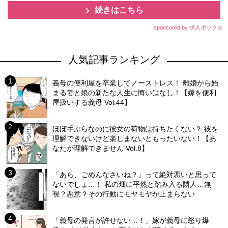
続きはこちら
sponsored by 求人ボックス
人気記事ランキング
義母の便利屋を卒業してノーストレス！ 離婚から始
まる妻と娘の新たな人生に悔いはなし！【嫁を便利
屋扱いする義母 Vol.44】
ほぼ手ぶらなのに彼女の荷物は持ちたくない？ 彼を
理解できないけど楽しまないともったいない！【あ
なたが理解できません Vol.8】
「あら、ごめんなさいね？」って絶対悪いと思って
ないでしょ…！ 私の畑に平然と踏み入る隣人…無
視？悪意？その行動にモヤモヤが止まらない
「義母の発言が許せない…！」嫁が義母に怒り爆