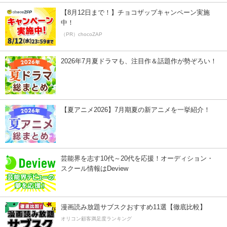
【8月12日まで！】チョコザップキャンペーン実施
中！
（PR）chocoZAP
2026年7月夏ドラマも、注目作＆話題作が勢ぞろい！
【夏アニメ2026】7月期夏の新アニメを一挙紹介！
芸能界を志す10代～20代を応援！オーディション・
スクール情報はDeview
漫画読み放題サブスクおすすめ11選【徹底比較】
オリコン顧客満足度ランキング