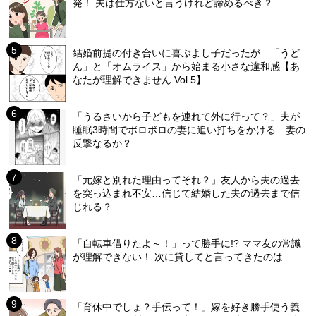
発！ 夫は仕方ないと言うけれど諦めるべき？
結婚前提の付き合いに喜ぶよし子だったが…「うど
ん」と「オムライス」から始まる小さな違和感【あ
なたが理解できません Vol.5】
「うるさいから子どもを連れて外に行って？」夫が
睡眠3時間でボロボロの妻に追い打ちをかける…妻の
反撃なるか？
「元嫁と別れた理由ってそれ？」友人から夫の過去
を突っ込まれ不安…信じて結婚した夫の過去まで信
じれる？
「自転車借りたよ～！」って勝手に!? ママ友の常識
が理解できない！ 次に貸してと言ってきたのは…
「育休中でしょ？手伝って！」嫁を好き勝手使う義