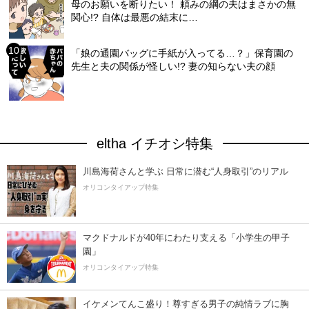
母のお願いを断りたい！ 頼みの綱の夫はまさかの無
関心!? 自体は最悪の結末に…
「娘の通園バッグに手紙が入ってる…？」保育園の
先生と夫の関係が怪しい!? 妻の知らない夫の顔
eltha イチオシ特集
川島海荷さんと学ぶ 日常に潜む“人身取引”のリアル
オリコンタイアップ特集
マクドナルドが40年にわたり支える「小学生の甲子
園」
オリコンタイアップ特集
イケメンてんこ盛り！尊すぎる男子の純情ラブに胸