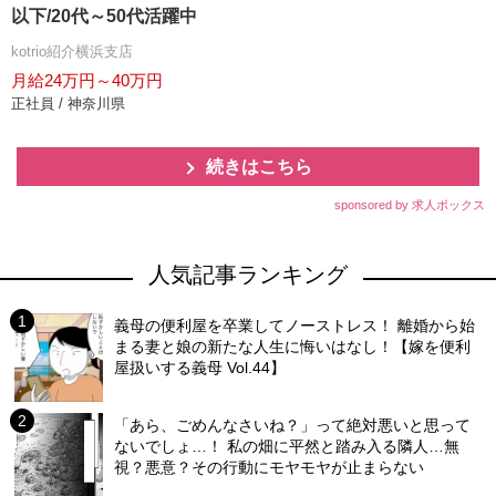
以下/20代～50代活躍中
kotrio紹介横浜支店
月給24万円～40万円
正社員 / 神奈川県
続きはこちら
sponsored by 求人ボックス
人気記事ランキング
義母の便利屋を卒業してノーストレス！ 離婚から始
まる妻と娘の新たな人生に悔いはなし！【嫁を便利
屋扱いする義母 Vol.44】
「あら、ごめんなさいね？」って絶対悪いと思って
ないでしょ…！ 私の畑に平然と踏み入る隣人…無
視？悪意？その行動にモヤモヤが止まらない