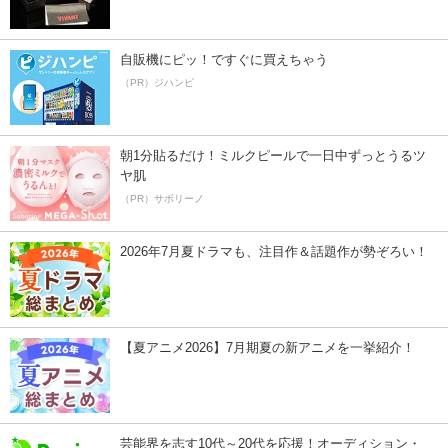
自販機にピッ！ですぐに買えちゃう
（PR）ジハンピ
朝1分貼るだけ！ミルクピールで一日中ずっとうるツ
ヤ肌
（PR）サボリーノ
2026年7月夏ドラマも、注目作＆話題作が勢ぞろい！
【夏アニメ2026】7月期夏の新アニメを一挙紹介！
芸能界を志す10代～20代を応援！オーディション・