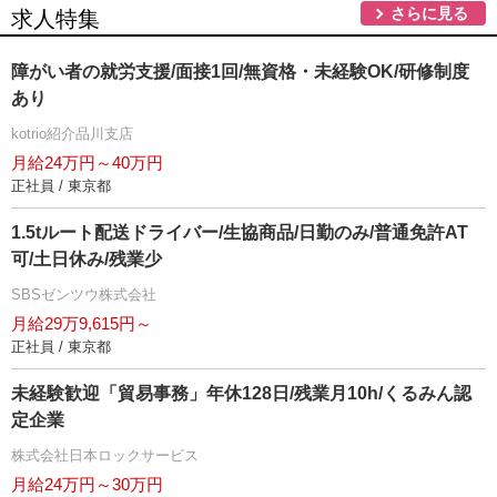
さらに見る
求人特集
障がい者の就労支援/面接1回/無資格・未経験OK/研修制度
あり
kotrio紹介品川支店
月給24万円～40万円
正社員 / 東京都
1.5tルート配送ドライバー/生協商品/日勤のみ/普通免許AT
可/土日休み/残業少
SBSゼンツウ株式会社
月給29万9,615円～
正社員 / 東京都
未経験歓迎「貿易事務」年休128日/残業月10h/くるみん認
定企業
株式会社日本ロックサービス
月給24万円～30万円