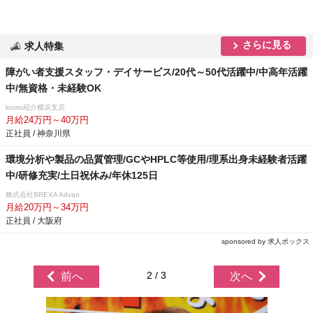
さらに見る
求人特集
障がい者支援スタッフ・デイサービス/20代～50代活躍中/中高年活躍
中/無資格・未経験OK
kotrio紹介横浜支店
月給24万円～40万円
正社員 / 神奈川県
環境分析や製品の品質管理/GCやHPLC等使用/理系出身未経験者活躍
中/研修充実/土日祝休み/年休125日
株式会社BREXA Advan
月給20万円～34万円
正社員 / 大阪府
sponsored by 求人ボックス
2 / 3
前へ
次へ