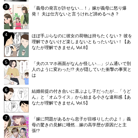
「義母の発言が許せない…！」嫁が義母に怒り爆
発！ 夫は仕方ないと言うけれど諦めるべき？
ほぼ手ぶらなのに彼女の荷物は持ちたくない？ 彼を
理解できないけど楽しまないともったいない！【あ
なたが理解できません Vol.8】
「夫のスマホ画面がなんか怪しい…」ジム通いで別
人のように変わった!? 夫が隠していた衝撃の事実と
は
結婚前提の付き合いに喜ぶよし子だったが…「うど
ん」と「オムライス」から始まる小さな違和感【あ
なたが理解できません Vol.5】
「嫁に問題があるから息子が目移りしたのよ！」義
母の驚きの見解に唖然…嫁の高学歴が原因だと主
張!?