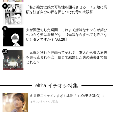
「私が絶対に娘の可能性を開花させる…！」娘に高
額を注ぎ自分の夢を押しつけた母の大誤算
夫が闇堕ちした瞬間…これまで嫌味なヤツらが媚び
へつらう姿は滑稽だな！【母親ならすべてを許さな
いとダメですか？ Vol.28】
「元嫁と別れた理由ってそれ？」友人から夫の過去
を突っ込まれ不安…信じて結婚した夫の過去まで信
じれる？
eltha イチオシ特集
向井康二イケメンすぎ！純愛『（LOVE SONG）』
オリコンタイアップ特集