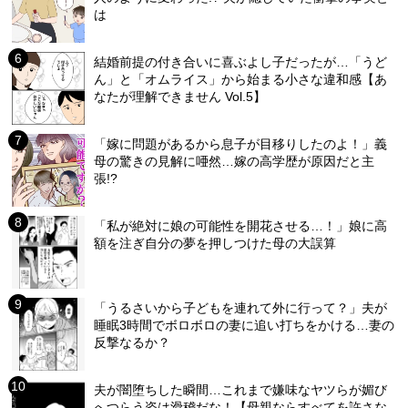
は
結婚前提の付き合いに喜ぶよし子だったが…「うど
ん」と「オムライス」から始まる小さな違和感【あ
なたが理解できません Vol.5】
「嫁に問題があるから息子が目移りしたのよ！」義
母の驚きの見解に唖然…嫁の高学歴が原因だと主
張!?
「私が絶対に娘の可能性を開花させる…！」娘に高
額を注ぎ自分の夢を押しつけた母の大誤算
「うるさいから子どもを連れて外に行って？」夫が
睡眠3時間でボロボロの妻に追い打ちをかける…妻の
反撃なるか？
夫が闇堕ちした瞬間…これまで嫌味なヤツらが媚び
へつらう姿は滑稽だな！【母親ならすべてを許さな