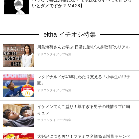
いとダメですか？ Vol.28】
eltha イチオシ特集
川島海荷さんと学ぶ 日常に潜む“人身取引”のリアル
オリコンタイアップ特集
マクドナルドが40年にわたり支える「小学生の甲子
園」
オリコンタイアップ特集
イケメンてんこ盛り！尊すぎる男子の純情ラブに胸
キュン
オリコンタイアップ特集
大好評につき再び！ファミマ名物45％増量キャンペ