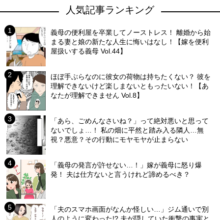
人気記事ランキング
義母の便利屋を卒業してノーストレス！ 離婚から始
まる妻と娘の新たな人生に悔いはなし！【嫁を便利
屋扱いする義母 Vol.44】
ほぼ手ぶらなのに彼女の荷物は持ちたくない？ 彼を
理解できないけど楽しまないともったいない！【あ
なたが理解できません Vol.8】
「あら、ごめんなさいね？」って絶対悪いと思って
ないでしょ…！ 私の畑に平然と踏み入る隣人…無
視？悪意？その行動にモヤモヤが止まらない
「義母の発言が許せない…！」嫁が義母に怒り爆
発！ 夫は仕方ないと言うけれど諦めるべき？
「夫のスマホ画面がなんか怪しい…」ジム通いで別
人のように変わった!? 夫が隠していた衝撃の事実と