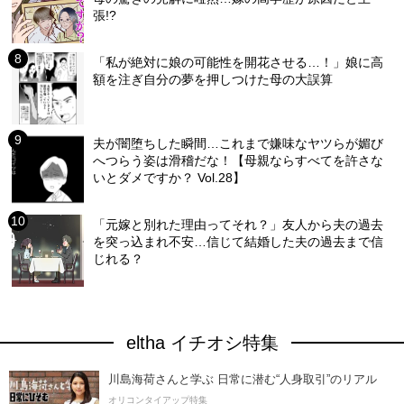
張!?
「私が絶対に娘の可能性を開花させる…！」娘に高
額を注ぎ自分の夢を押しつけた母の大誤算
夫が闇堕ちした瞬間…これまで嫌味なヤツらが媚び
へつらう姿は滑稽だな！【母親ならすべてを許さな
いとダメですか？ Vol.28】
「元嫁と別れた理由ってそれ？」友人から夫の過去
を突っ込まれ不安…信じて結婚した夫の過去まで信
じれる？
eltha イチオシ特集
川島海荷さんと学ぶ 日常に潜む“人身取引”のリアル
オリコンタイアップ特集