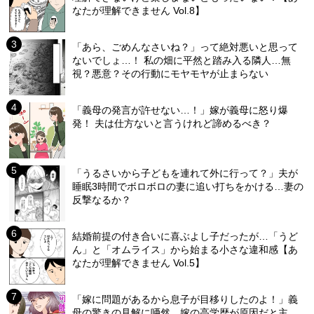
なたが理解できません Vol.8】
「あら、ごめんなさいね？」って絶対悪いと思って
ないでしょ…！ 私の畑に平然と踏み入る隣人…無
視？悪意？その行動にモヤモヤが止まらない
「義母の発言が許せない…！」嫁が義母に怒り爆
発！ 夫は仕方ないと言うけれど諦めるべき？
「うるさいから子どもを連れて外に行って？」夫が
睡眠3時間でボロボロの妻に追い打ちをかける…妻の
反撃なるか？
結婚前提の付き合いに喜ぶよし子だったが…「うど
ん」と「オムライス」から始まる小さな違和感【あ
なたが理解できません Vol.5】
「嫁に問題があるから息子が目移りしたのよ！」義
母の驚きの見解に唖然…嫁の高学歴が原因だと主