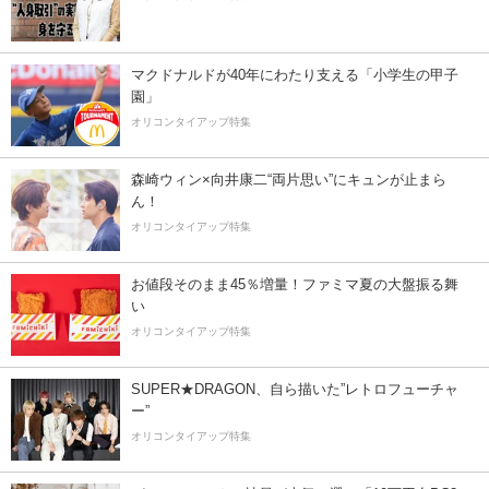
マクドナルドが40年にわたり支える「小学生の甲子
園」
オリコンタイアップ特集
森崎ウィン×向井康二“両片思い”にキュンが止まら
ん！
オリコンタイアップ特集
お値段そのまま45％増量！ファミマ夏の大盤振る舞
い
オリコンタイアップ特集
SUPER★DRAGON、自ら描いた”レトロフューチャ
ー”
オリコンタイアップ特集