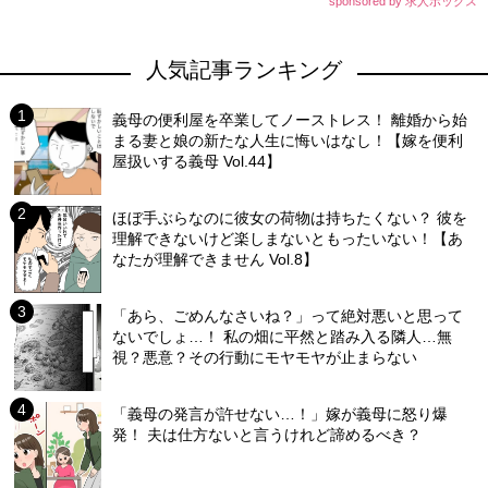
sponsored by 求人ボックス
人気記事ランキング
義母の便利屋を卒業してノーストレス！ 離婚から始
まる妻と娘の新たな人生に悔いはなし！【嫁を便利
屋扱いする義母 Vol.44】
ほぼ手ぶらなのに彼女の荷物は持ちたくない？ 彼を
理解できないけど楽しまないともったいない！【あ
なたが理解できません Vol.8】
「あら、ごめんなさいね？」って絶対悪いと思って
ないでしょ…！ 私の畑に平然と踏み入る隣人…無
視？悪意？その行動にモヤモヤが止まらない
「義母の発言が許せない…！」嫁が義母に怒り爆
発！ 夫は仕方ないと言うけれど諦めるべき？