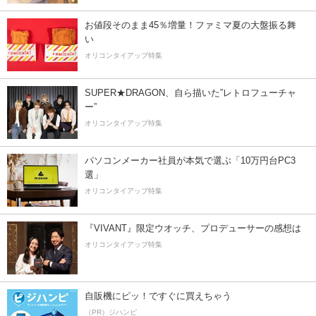
お値段そのまま45％増量！ファミマ夏の大盤振る舞
い
オリコンタイアップ特集
SUPER★DRAGON、自ら描いた”レトロフューチャ
ー”
オリコンタイアップ特集
パソコンメーカー社員が本気で選ぶ「10万円台PC3
選」
オリコンタイアップ特集
『VIVANT』限定ウオッチ、プロデューサーの感想は
オリコンタイアップ特集
自販機にピッ！ですぐに買えちゃう
（PR）ジハンピ