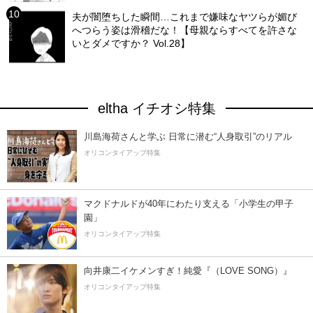
夫が闇堕ちした瞬間…これまで嫌味なヤツらが媚び
へつらう姿は滑稽だな！【母親ならすべてを許さな
いとダメですか？ Vol.28】
eltha イチオシ特集
川島海荷さんと学ぶ 日常に潜む“人身取引”のリアル
オリコンタイアップ特集
マクドナルドが40年にわたり支える「小学生の甲子
園」
オリコンタイアップ特集
向井康二イケメンすぎ！純愛『（LOVE SONG）』
オリコンタイアップ特集