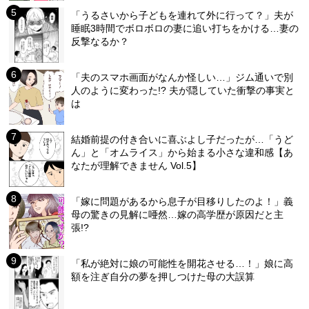
「うるさいから子どもを連れて外に行って？」夫が
睡眠3時間でボロボロの妻に追い打ちをかける…妻の
反撃なるか？
「夫のスマホ画面がなんか怪しい…」ジム通いで別
人のように変わった!? 夫が隠していた衝撃の事実と
は
結婚前提の付き合いに喜ぶよし子だったが…「うど
ん」と「オムライス」から始まる小さな違和感【あ
なたが理解できません Vol.5】
「嫁に問題があるから息子が目移りしたのよ！」義
母の驚きの見解に唖然…嫁の高学歴が原因だと主
張!?
「私が絶対に娘の可能性を開花させる…！」娘に高
額を注ぎ自分の夢を押しつけた母の大誤算