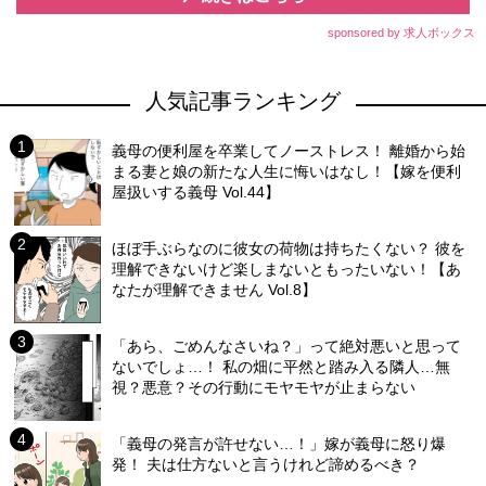
sponsored by 求人ボックス
人気記事ランキング
義母の便利屋を卒業してノーストレス！ 離婚から始
まる妻と娘の新たな人生に悔いはなし！【嫁を便利
屋扱いする義母 Vol.44】
ほぼ手ぶらなのに彼女の荷物は持ちたくない？ 彼を
理解できないけど楽しまないともったいない！【あ
なたが理解できません Vol.8】
「あら、ごめんなさいね？」って絶対悪いと思って
ないでしょ…！ 私の畑に平然と踏み入る隣人…無
視？悪意？その行動にモヤモヤが止まらない
「義母の発言が許せない…！」嫁が義母に怒り爆
発！ 夫は仕方ないと言うけれど諦めるべき？