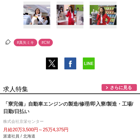
#真矢ミキ
#CM
さらに見る
求人特集
「寮完備」自動車エンジンの製造/修理/即入寮/製造・工場/
日勤/日払い
株式会社京栄センター
月給20万3,500円～25万4,375円
派遣社員 / 北海道