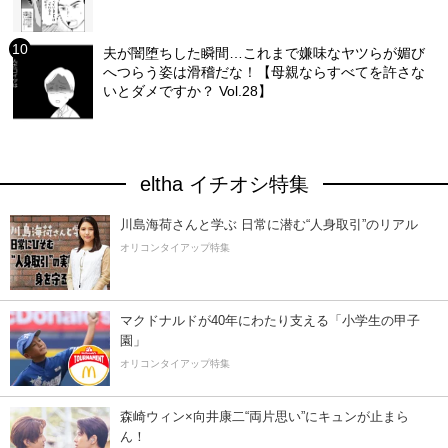
夫が闇堕ちした瞬間…これまで嫌味なヤツらが媚び
へつらう姿は滑稽だな！【母親ならすべてを許さな
いとダメですか？ Vol.28】
eltha イチオシ特集
川島海荷さんと学ぶ 日常に潜む“人身取引”のリアル
オリコンタイアップ特集
マクドナルドが40年にわたり支える「小学生の甲子
園」
オリコンタイアップ特集
森崎ウィン×向井康二“両片思い”にキュンが止まら
ん！