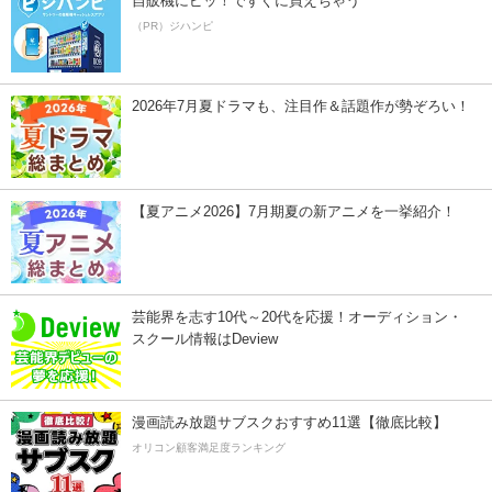
自販機にピッ！ですぐに買えちゃう
（PR）ジハンピ
2026年7月夏ドラマも、注目作＆話題作が勢ぞろい！
【夏アニメ2026】7月期夏の新アニメを一挙紹介！
芸能界を志す10代～20代を応援！オーディション・
スクール情報はDeview
漫画読み放題サブスクおすすめ11選【徹底比較】
オリコン顧客満足度ランキング