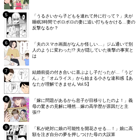
「うるさいから子どもを連れて外に行って？」夫が
睡眠3時間でボロボロの妻に追い打ちをかける…妻の
反撃なるか？
「夫のスマホ画面がなんか怪しい…」ジム通いで別
人のように変わった!? 夫が隠していた衝撃の事実と
は
結婚前提の付き合いに喜ぶよし子だったが…「うど
ん」と「オムライス」から始まる小さな違和感【あ
なたが理解できません Vol.5】
「嫁に問題があるから息子が目移りしたのよ！」義
母の驚きの見解に唖然…嫁の高学歴が原因だと主
張!?
「私が絶対に娘の可能性を開花させる…！」娘に高
額を注ぎ自分の夢を押しつけた母の大誤算