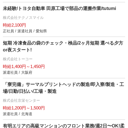
未経験/トヨタ自動車 田原工場で部品の運搬作業/tutumi
株式会社テクノスマイル
時給2,100円
正社員 / 派遣社員 / 愛知県
短期 冷凍食品の袋のチェック・検品/2ヶ月短期 選べる夕方
or夜スタート!
株式会社トーコー
時給1,400円～1,450円
派遣社員 / 大阪府
「寮完備」サーマルプリントヘッドの製造/即入寮/製造・工
場/日勤/日払い/工場・製造
株式会社京栄センター
時給1,200円～1,500円
派遣社員 / 北海道
有明エリアの⾼級マンションのフロント業務/週2⽇〜OK!柔