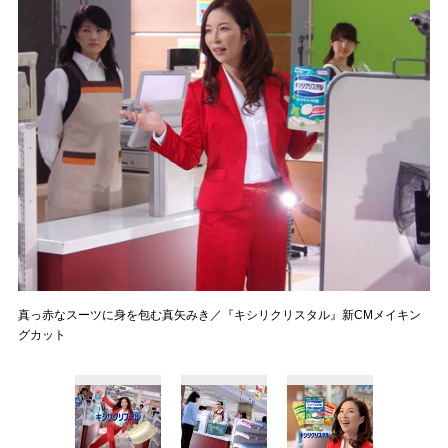
真っ赤なスーツに身を包む真矢みき／『キシリクリスタル』新CMメイキン
グカット