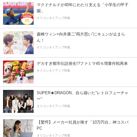
マクドナルドが40年にわたり支える「小学生の甲子
園」
オリコンタイアップ特集
森崎ウィン×向井康二“両片思い”にキュンが止まら
ん！
オリコンタイアップ特集
デカすぎ都市伝説発生!?ファミマ45％増量作戦再来
オリコンタイアップ特集
SUPER★DRAGON、自ら描いた”レトロフューチャ
ー”
オリコンタイアップ特集
【驚愕】メーカー社員が推す「10万円台」神コスパ
PC
オリコンタイアップ特集