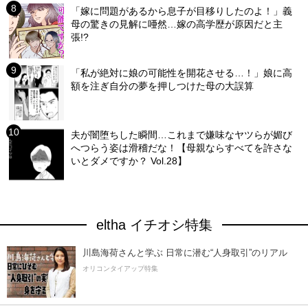
「嫁に問題があるから息子が目移りしたのよ！」義
母の驚きの見解に唖然…嫁の高学歴が原因だと主
張!?
「私が絶対に娘の可能性を開花させる…！」娘に高
額を注ぎ自分の夢を押しつけた母の大誤算
夫が闇堕ちした瞬間…これまで嫌味なヤツらが媚び
へつらう姿は滑稽だな！【母親ならすべてを許さな
いとダメですか？ Vol.28】
eltha イチオシ特集
川島海荷さんと学ぶ 日常に潜む“人身取引”のリアル
オリコンタイアップ特集