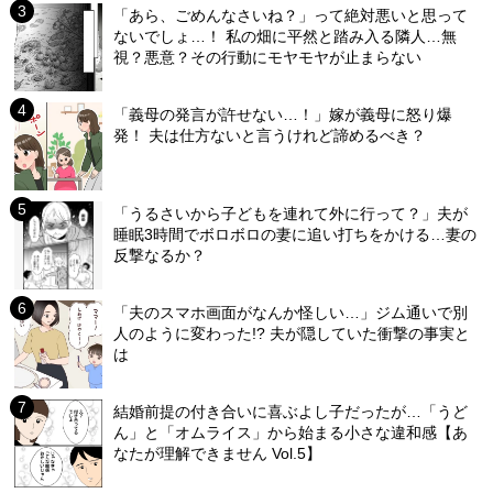
「あら、ごめんなさいね？」って絶対悪いと思って
ないでしょ…！ 私の畑に平然と踏み入る隣人…無
視？悪意？その行動にモヤモヤが止まらない
「義母の発言が許せない…！」嫁が義母に怒り爆
発！ 夫は仕方ないと言うけれど諦めるべき？
「うるさいから子どもを連れて外に行って？」夫が
睡眠3時間でボロボロの妻に追い打ちをかける…妻の
反撃なるか？
「夫のスマホ画面がなんか怪しい…」ジム通いで別
人のように変わった!? 夫が隠していた衝撃の事実と
は
結婚前提の付き合いに喜ぶよし子だったが…「うど
ん」と「オムライス」から始まる小さな違和感【あ
なたが理解できません Vol.5】