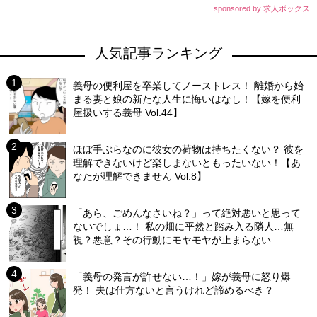
sponsored by 求人ボックス
人気記事ランキング
義母の便利屋を卒業してノーストレス！ 離婚から始
まる妻と娘の新たな人生に悔いはなし！【嫁を便利
屋扱いする義母 Vol.44】
ほぼ手ぶらなのに彼女の荷物は持ちたくない？ 彼を
理解できないけど楽しまないともったいない！【あ
なたが理解できません Vol.8】
「あら、ごめんなさいね？」って絶対悪いと思って
ないでしょ…！ 私の畑に平然と踏み入る隣人…無
視？悪意？その行動にモヤモヤが止まらない
「義母の発言が許せない…！」嫁が義母に怒り爆
発！ 夫は仕方ないと言うけれど諦めるべき？