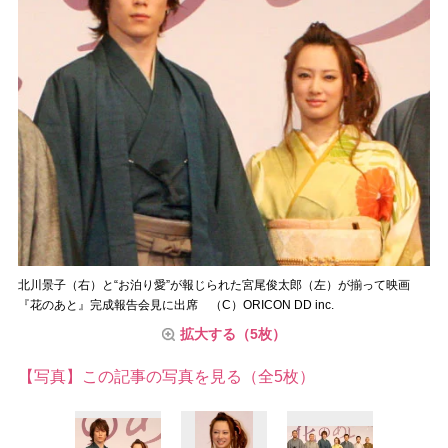
北川景子（右）と“お泊り愛”が報じられた宮尾俊太郎（左）が揃って映画
『花のあと』完成報告会見に出席 （C）ORICON DD inc.
拡大する（5枚）
【写真】この記事の写真を見る（全5枚）