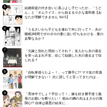
結婚前提の付き合いに喜ぶよし子だったが…「うど
ん」と「オムライス」から始まる小さな違和感【あ
なたが理解できません Vol.5】
「うるさいから子どもを連れて外に行って？」夫が
睡眠3時間でボロボロの妻に追い打ちをかける…妻の
反撃なるか？
「元嫁と別れた理由ってそれ？」友人から夫の過去
を突っ込まれ不安…信じて結婚した夫の過去まで信
じれる？
「自転車借りたよ～！」って勝手に!? ママ友の常識
が理解できない！ 次に貸してと言ってきたのは…
「育休中でしょ？手伝って！」嫁を好き勝手使う義
母のお願いを断りたい！ 頼みの綱の夫はまさかの無
関心!? 自体は最悪の結末に…