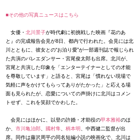
■その他の写真ニュースはこちら
女優・
北川景子
が時代劇に初挑戦した映画『花のあ
と』の完成報告会見が8日、都内で行われた。会見には北
川とともに、彼女との“お泊り愛”が一部週刊誌で報じられ
た共演のバレエダンサー・宮尾俊太郎も出席。北川が、
宮尾と共演した印象を「エンターテイナーとしての才能
を尊敬しています」と語ると、宮尾は「慣れない現場で
気軽に声をかけてもらってありがたかった」と応える場
面も見られたが、恋愛についての声掛けに北川はコメン
トせず、これを笑顔でかわした。
会見にはほかに、以登の許婚・才助役の
甲本雅裕
のほ
か、
市川亀治郎
、
國村隼
、
柄本明
、中西健二監督が出
席。同作は藤沢周平の同名短編小説の映画化で、北川は