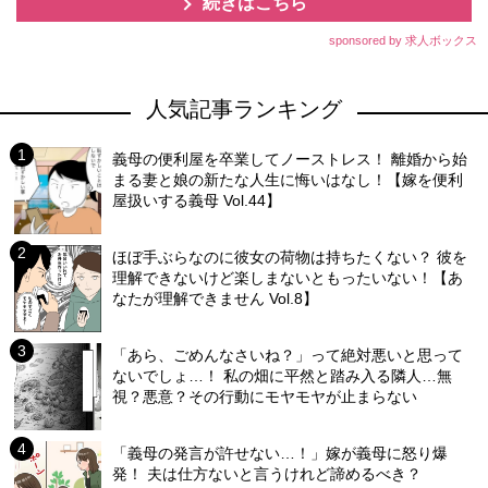
続きはこちら
sponsored by 求人ボックス
人気記事ランキング
義母の便利屋を卒業してノーストレス！ 離婚から始
まる妻と娘の新たな人生に悔いはなし！【嫁を便利
屋扱いする義母 Vol.44】
ほぼ手ぶらなのに彼女の荷物は持ちたくない？ 彼を
理解できないけど楽しまないともったいない！【あ
なたが理解できません Vol.8】
「あら、ごめんなさいね？」って絶対悪いと思って
ないでしょ…！ 私の畑に平然と踏み入る隣人…無
視？悪意？その行動にモヤモヤが止まらない
「義母の発言が許せない…！」嫁が義母に怒り爆
発！ 夫は仕方ないと言うけれど諦めるべき？