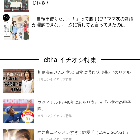
じれる？
「自転車借りたよ～！」って勝手に!? ママ友の常識
が理解できない！ 次に貸してと言ってきたのは…
eltha イチオシ特集
川島海荷さんと学ぶ 日常に潜む“人身取引”のリアル
オリコンタイアップ特集
マクドナルドが40年にわたり支える「小学生の甲子
園」
オリコンタイアップ特集
向井康二イケメンすぎ！純愛『（LOVE SONG）』
オリコンタイアップ特集