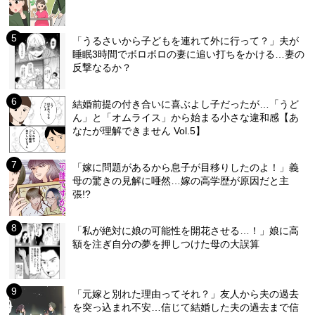
「うるさいから子どもを連れて外に行って？」夫が
睡眠3時間でボロボロの妻に追い打ちをかける…妻の
反撃なるか？
結婚前提の付き合いに喜ぶよし子だったが…「うど
ん」と「オムライス」から始まる小さな違和感【あ
なたが理解できません Vol.5】
「嫁に問題があるから息子が目移りしたのよ！」義
母の驚きの見解に唖然…嫁の高学歴が原因だと主
張!?
「私が絶対に娘の可能性を開花させる…！」娘に高
額を注ぎ自分の夢を押しつけた母の大誤算
「元嫁と別れた理由ってそれ？」友人から夫の過去
を突っ込まれ不安…信じて結婚した夫の過去まで信