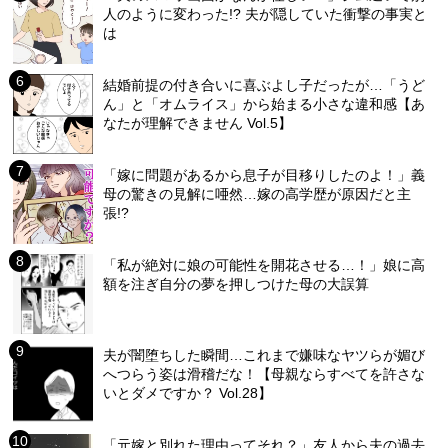
人のように変わった!? 夫が隠していた衝撃の事実と
は
結婚前提の付き合いに喜ぶよし子だったが…「うど
ん」と「オムライス」から始まる小さな違和感【あ
なたが理解できません Vol.5】
「嫁に問題があるから息子が目移りしたのよ！」義
母の驚きの見解に唖然…嫁の高学歴が原因だと主
張!?
「私が絶対に娘の可能性を開花させる…！」娘に高
額を注ぎ自分の夢を押しつけた母の大誤算
夫が闇堕ちした瞬間…これまで嫌味なヤツらが媚び
へつらう姿は滑稽だな！【母親ならすべてを許さな
いとダメですか？ Vol.28】
「元嫁と別れた理由ってそれ？」友人から夫の過去