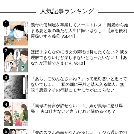
人気記事ランキング
義母の便利屋を卒業してノーストレス！ 離婚から始
まる妻と娘の新たな人生に悔いはなし！【嫁を便利
屋扱いする義母 Vol.44】
ほぼ手ぶらなのに彼女の荷物は持ちたくない？ 彼を
理解できないけど楽しまないともったいない！【あ
なたが理解できません Vol.8】
「あら、ごめんなさいね？」って絶対悪いと思って
ないでしょ…！ 私の畑に平然と踏み入る隣人…無
視？悪意？その行動にモヤモヤが止まらない
「義母の発言が許せない…！」嫁が義母に怒り爆
発！ 夫は仕方ないと言うけれど諦めるべき？
「夫のスマホ画面がなんか怪しい…」ジム通いで別