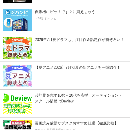
自販機にピッ！ですぐに買えちゃう
（PR）ジハンピ
2026年7月夏ドラマも、注目作＆話題作が勢ぞろい！
【夏アニメ2026】7月期夏の新アニメを一挙紹介！
芸能界を志す10代～20代を応援！オーディション・
スクール情報はDeview
漫画読み放題サブスクおすすめ11選【徹底比較】
オリコン顧客満足度ランキング