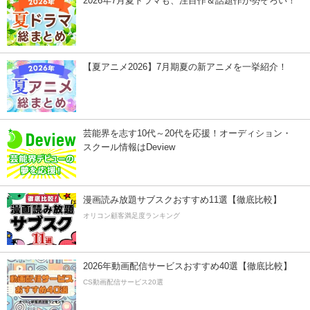
2026年7月夏ドラマも、注目作＆話題作が勢ぞろい！
【夏アニメ2026】7月期夏の新アニメを一挙紹介！
芸能界を志す10代～20代を応援！オーディション・
スクール情報はDeview
漫画読み放題サブスクおすすめ11選【徹底比較】
オリコン顧客満足度ランキング
2026年動画配信サービスおすすめ40選【徹底比較】
CS動画配信サービス20選