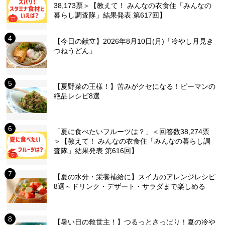
38,173票＞【教えて！ みんなの衣食住「みんなの
暮らし調査隊」結果発表 第617回】
【今日の献立】2026年8月10日(月)「冷やし月見き
つねうどん」
【夏野菜の王様！】苦みがクセになる！ピーマンの
絶品レシピ8選
「夏に食べたいフルーツは？」＜回答数38,274票
＞【教えて！ みんなの衣食住「みんなの暮らし調
査隊」結果発表 第616回】
【夏の水分・栄養補給に】スイカのアレンジレシピ
8選～ドリンク・デザート・サラダまで楽しめる
【暑い日の救世主！】つるっとさっぱり！夏の冷や