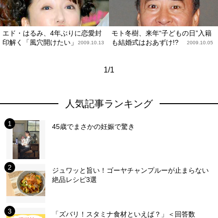
エド・はるみ、4年ぶりに恋愛封
モト冬樹、来年“子どもの日”入籍
印解く「風穴開けたい」
も結婚式はおあずけ!?
2009.10.13
2009.10.05
1/1
人気記事ランキング
45歳でまさかの妊娠で驚き
ジュワッと旨い！ゴーヤチャンプルーが止まらない
絶品レシピ3選
「ズバリ！スタミナ食材といえば？」＜回答数