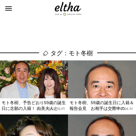
タグ：モト冬樹
モト冬樹、予告どおり59歳の誕生
モト冬樹、59歳の誕生日に入籍＆
日に念願の入籍！ 由美夫人と...
報告会見 お相手は交際中の...
2010.05.05
2010.04.30