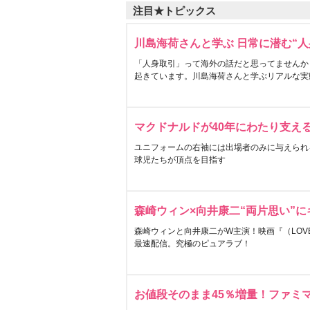
注目★トピックス
川島海荷さんと学ぶ 日常に潜む“人
「人身取引」って海外の話だと思ってませんか
起きています。川島海荷さんと学ぶリアルな実
マクドナルドが40年にわたり支え
ユニフォームの右袖には出場者のみに与えられ
球児たちが頂点を目指す
森崎ウィン×向井康二“両片思い”
森崎ウィンと向井康二がW主演！映画『（LOVE S
最速配信。究極のピュアラブ！
お値段そのまま45％増量！ファミ