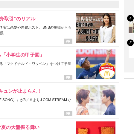
身取引”のリアル
？実は恋愛や悪質ホスト、SNSの投稿からも
態。
る「小学生の甲子園」
る「マクドナルド・ワッペン」をつけて学童
にキュンが止まらん！
ONG）』が8／５よりJ:COM STREAMで
マ夏の大盤振る舞い