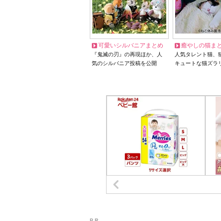
可愛いシルバニアまとめ
癒やしの猫ま
『鬼滅の刃』の再現ほか、人
人気タレント猫、
気のシルバニア投稿を公開
キュートな猫ズラ
P R