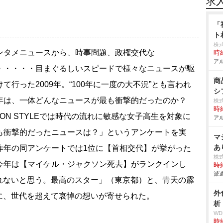
求
「
ト
株
タメニュースから、時事問題、政権交代な
時給
アル
・・・・・目まぐるしいスピードで様々なニュースが駆
商
けて行った2009年。“100年に一度の大不況”とも言われ
シ
年は、一体どんなニュースが最も衝撃的だったのか？
株
時給
ICON STYLEでは時代の流れに敏感な女子高生を対象に
アル
も衝撃的だったニュースは？」というアンケートを実
マ
あ
昨年の同アンケートでは1位に【首相交代】が挙がった
株
今年は【マイケル・ジャクソン死去】がランクインし
時給
派遣
れないと思う。最高のスター」（東京都）と、青天の霹
外
に、世代を超えて哀悼の想いが寄せられた。
析
W
時給