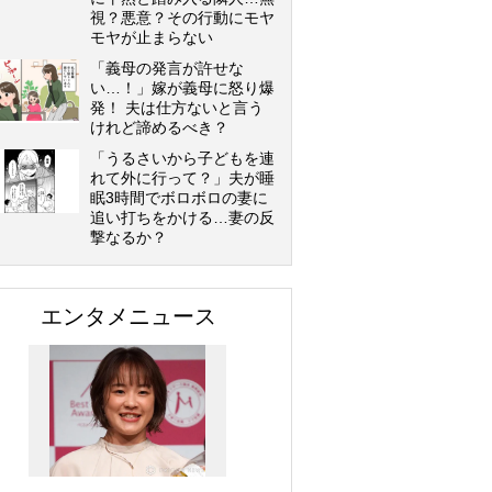
視？悪意？その行動にモヤ
モヤが止まらない
「義母の発言が許せな
い…！」嫁が義母に怒り爆
発！ 夫は仕方ないと言う
けれど諦めるべき？
「うるさいから子どもを連
れて外に行って？」夫が睡
眠3時間でボロボロの妻に
追い打ちをかける…妻の反
撃なるか？
エンタメニュース