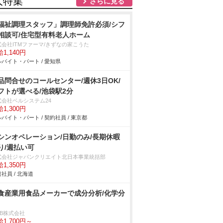
人特集
さらに見る
福祉調理スタッフ」調理師免許必須/シフ
相談可/住宅型有料老人ホーム
式会社ITMファーマ/きずなの家こうた
1,140円
バイト・パート / 愛知県
品問合せのコールセンター/週休3日OK/
フトが選べる/池袋駅2分
式会社ベルシステム24
1,300円
バイト・パート / 契約社員 / 東京都
シンオペレーション/日勤のみ/長期休暇
り/週払い可
式会社ジャパンクリエイト北日本事業統括部
1,350円
社員 / 北海道
食産業用食品メーカーで成分分析/化学分
DB株式会社
1,700円～