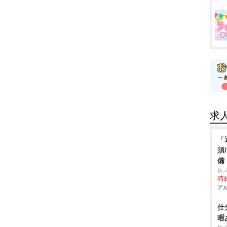
求
「
須
備
株式
時給
アル
仕
暇