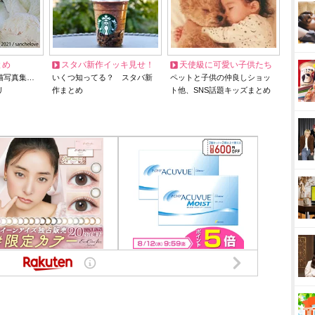
とめ
スタバ新作イッキ見せ！
天使級に可愛い子供たち
猫写真集…
いくつ知ってる？ スタバ新
ペットと子供の仲良しショッ
リ
作まとめ
ト他、SNS話題キッズまとめ