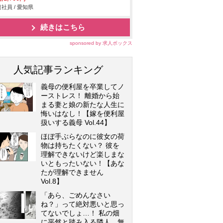
社員 / 愛知県
続きはこちら
sponsored by 求人ボックス
人気記事ランキング
義母の便利屋を卒業してノ
ーストレス！ 離婚から始
まる妻と娘の新たな人生に
悔いはなし！【嫁を便利屋
扱いする義母 Vol.44】
ほぼ手ぶらなのに彼女の荷
物は持ちたくない？ 彼を
理解できないけど楽しまな
いともったいない！【あな
たが理解できません
Vol.8】
「あら、ごめんなさい
ね？」って絶対悪いと思っ
てないでしょ…！ 私の畑
に平然と踏み入る隣人…無