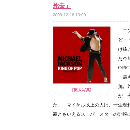
死去」
2009-12-18 10:00
エン
ど・
け抜
た今
OR
「最
施。
[拡大写真]
が、
た。「マイケル以上の人は、一生現
靂ともいえるスーパースターの訃報