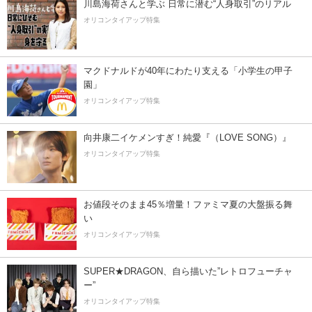
川島海荷さんと学ぶ 日常に潜む“人身取引”のリアル
オリコンタイアップ特集
マクドナルドが40年にわたり支える「小学生の甲子
園」
オリコンタイアップ特集
向井康二イケメンすぎ！純愛『（LOVE SONG）』
オリコンタイアップ特集
お値段そのまま45％増量！ファミマ夏の大盤振る舞
い
オリコンタイアップ特集
SUPER★DRAGON、自ら描いた”レトロフューチャ
ー”
オリコンタイアップ特集