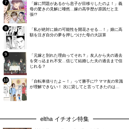
「嫁に問題があるから息子が目移りしたのよ！」義
母の驚きの見解に唖然…嫁の高学歴が原因だと主
張!?
「私が絶対に娘の可能性を開花させる…！」娘に高
額を注ぎ自分の夢を押しつけた母の大誤算
「元嫁と別れた理由ってそれ？」友人から夫の過去
を突っ込まれ不安…信じて結婚した夫の過去まで信
じれる？
「自転車借りたよ～！」って勝手に!? ママ友の常識
が理解できない！ 次に貸してと言ってきたのは…
eltha イチオシ特集