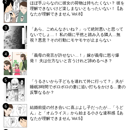
ほぼ手ぶらなのに彼女の荷物は持ちたくない？ 彼を
理解できないけど楽しまないともったいない！【あ
なたが理解できません Vol.8】
「あら、ごめんなさいね？」って絶対悪いと思って
ないでしょ…！ 私の畑に平然と踏み入る隣人…無
視？悪意？その行動にモヤモヤが止まらない
「義母の発言が許せない…！」嫁が義母に怒り爆
発！ 夫は仕方ないと言うけれど諦めるべき？
「うるさいから子どもを連れて外に行って？」夫が
睡眠3時間でボロボロの妻に追い打ちをかける…妻の
反撃なるか？
結婚前提の付き合いに喜ぶよし子だったが…「うど
ん」と「オムライス」から始まる小さな違和感【あ
なたが理解できません Vol.5】