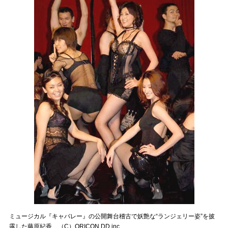
ミュージカル『キャバレー』の公開舞台稽古で妖艶な“ランジェリー姿”を披
露した藤原紀香 （C）ORICON DD inc.