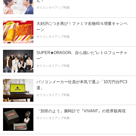
ん！
オリコンタイアップ特集
大好評につき再び！ファミマ名物45％増量キャンペ
ーン
オリコンタイアップ特集
SUPER★DRAGON、自ら描いた”レトロフューチャ
ー”
オリコンタイアップ特集
パソコンメーカー社員が本気で選ぶ「10万円台PC3
選」
オリコンタイアップ特集
「別班のよう」腕時計で『VIVANT』の世界観再現
オリコンタイアップ特集