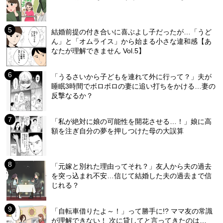
結婚前提の付き合いに喜ぶよし子だったが…「うど
ん」と「オムライス」から始まる小さな違和感【あ
なたが理解できません Vol.5】
「うるさいから子どもを連れて外に行って？」夫が
睡眠3時間でボロボロの妻に追い打ちをかける…妻の
反撃なるか？
「私が絶対に娘の可能性を開花させる…！」娘に高
額を注ぎ自分の夢を押しつけた母の大誤算
「元嫁と別れた理由ってそれ？」友人から夫の過去
を突っ込まれ不安…信じて結婚した夫の過去まで信
じれる？
「自転車借りたよ～！」って勝手に!? ママ友の常識
が理解できない！ 次に貸してと言ってきたのは…