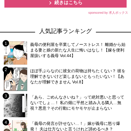
続きはこちら
sponsored by 求人ボックス
人気記事ランキング
義母の便利屋を卒業してノーストレス！ 離婚から始
まる妻と娘の新たな人生に悔いはなし！【嫁を便利
屋扱いする義母 Vol.44】
ほぼ手ぶらなのに彼女の荷物は持ちたくない？ 彼を
理解できないけど楽しまないともったいない！【あ
なたが理解できません Vol.8】
「あら、ごめんなさいね？」って絶対悪いと思って
ないでしょ…！ 私の畑に平然と踏み入る隣人…無
視？悪意？その行動にモヤモヤが止まらない
「義母の発言が許せない…！」嫁が義母に怒り爆
発！ 夫は仕方ないと言うけれど諦めるべき？