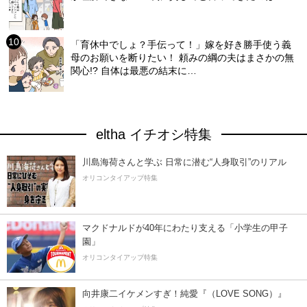
「育休中でしょ？手伝って！」嫁を好き勝手使う義
母のお願いを断りたい！ 頼みの綱の夫はまさかの無
関心!? 自体は最悪の結末に…
eltha イチオシ特集
川島海荷さんと学ぶ 日常に潜む“人身取引”のリアル
オリコンタイアップ特集
マクドナルドが40年にわたり支える「小学生の甲子
園」
オリコンタイアップ特集
向井康二イケメンすぎ！純愛『（LOVE SONG）』