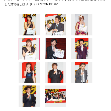
した貫地谷しほり（C）ORICON DD inc.