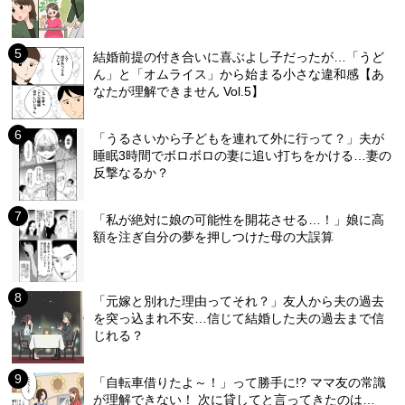
結婚前提の付き合いに喜ぶよし子だったが…「うど
ん」と「オムライス」から始まる小さな違和感【あ
なたが理解できません Vol.5】
「うるさいから子どもを連れて外に行って？」夫が
睡眠3時間でボロボロの妻に追い打ちをかける…妻の
反撃なるか？
「私が絶対に娘の可能性を開花させる…！」娘に高
額を注ぎ自分の夢を押しつけた母の大誤算
「元嫁と別れた理由ってそれ？」友人から夫の過去
を突っ込まれ不安…信じて結婚した夫の過去まで信
じれる？
「自転車借りたよ～！」って勝手に!? ママ友の常識
が理解できない！ 次に貸してと言ってきたのは…