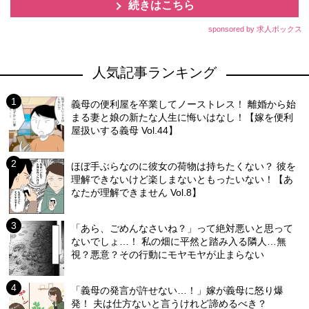
続きはこちら
sponsored by 求人ボックス
人気記事ランキング
義母の便利屋を卒業してノーストレス！ 離婚から始
まる妻と娘の新たな人生に悔いはなし！【嫁を便利
屋扱いする義母 Vol.44】
ほぼ手ぶらなのに彼女の荷物は持ちたくない？ 彼を
理解できないけど楽しまないともったいない！【あ
なたが理解できません Vol.8】
「あら、ごめんなさいね？」って絶対悪いと思って
ないでしょ…！ 私の畑に平然と踏み入る隣人…無
視？悪意？その行動にモヤモヤが止まらない
「義母の発言が許せない…！」嫁が義母に怒り爆
発！ 夫は仕方ないと言うけれど諦めるべき？