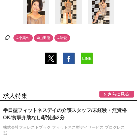
#小栗旬
#山田優
#熱愛
さらに見る
求人特集
半日型フィットネスデイの介護スタッフ/未経験・無資格
OK/食事介助なし/駅徒歩2分
株式会社フォレストブック フィットネス型デイサービス プログレス
32