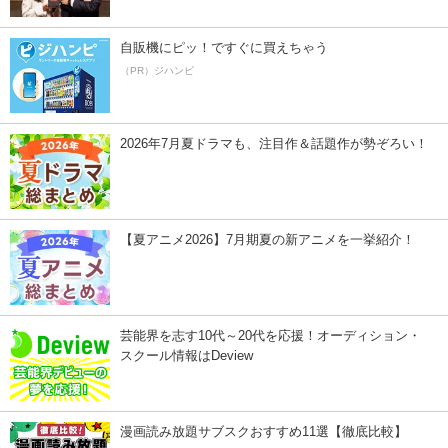
自販機にピッ！ですぐに買えちゃう
（PR）ジハンピ
2026年7月夏ドラマも、注目作＆話題作が勢ぞろい！
【夏アニメ2026】7月期夏の新アニメを一挙紹介！
芸能界を志す10代～20代を応援！オーディション・
スクール情報はDeview
漫画読み放題サブスクおすすめ11選【徹底比較】