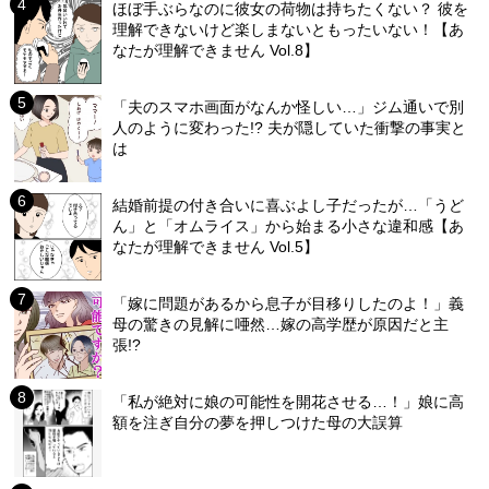
ほぼ手ぶらなのに彼女の荷物は持ちたくない？ 彼を
理解できないけど楽しまないともったいない！【あ
なたが理解できません Vol.8】
「夫のスマホ画面がなんか怪しい…」ジム通いで別
人のように変わった!? 夫が隠していた衝撃の事実と
は
結婚前提の付き合いに喜ぶよし子だったが…「うど
ん」と「オムライス」から始まる小さな違和感【あ
なたが理解できません Vol.5】
「嫁に問題があるから息子が目移りしたのよ！」義
母の驚きの見解に唖然…嫁の高学歴が原因だと主
張!?
「私が絶対に娘の可能性を開花させる…！」娘に高
額を注ぎ自分の夢を押しつけた母の大誤算