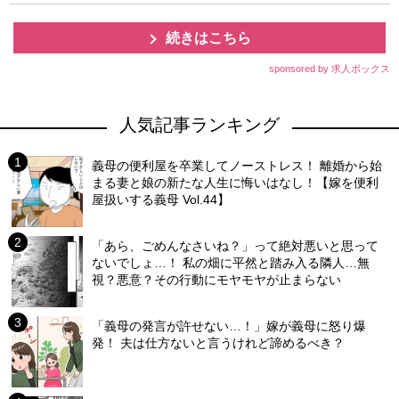
続きはこちら
sponsored by 求人ボックス
人気記事ランキング
義母の便利屋を卒業してノーストレス！ 離婚から始
まる妻と娘の新たな人生に悔いはなし！【嫁を便利
屋扱いする義母 Vol.44】
「あら、ごめんなさいね？」って絶対悪いと思って
ないでしょ…！ 私の畑に平然と踏み入る隣人…無
視？悪意？その行動にモヤモヤが止まらない
「義母の発言が許せない…！」嫁が義母に怒り爆
発！ 夫は仕方ないと言うけれど諦めるべき？