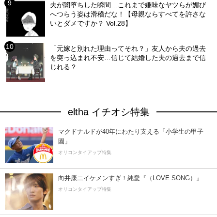
夫が闇堕ちした瞬間…これまで嫌味なヤツらが媚び
へつらう姿は滑稽だな！【母親ならすべてを許さな
いとダメですか？ Vol.28】
「元嫁と別れた理由ってそれ？」友人から夫の過去
を突っ込まれ不安…信じて結婚した夫の過去まで信
じれる？
eltha イチオシ特集
マクドナルドが40年にわたり支える「小学生の甲子
園」
オリコンタイアップ特集
向井康二イケメンすぎ！純愛『（LOVE SONG）』
オリコンタイアップ特集