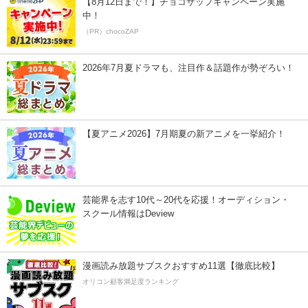
【8月12日まで！】チョコザップキャンペーン実施
中！
（PR）chocoZAP
2026年7月夏ドラマも、注目作＆話題作が勢ぞろい！
【夏アニメ2026】7月期夏の新アニメを一挙紹介！
芸能界を志す10代～20代を応援！オーディション・
スクール情報はDeview
漫画読み放題サブスクおすすめ11選【徹底比較】
オリコン顧客満足度ランキング