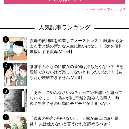
sponsored by 求人ボックス
人気記事ランキング
義母の便利屋を卒業してノーストレス！ 離婚から始
まる妻と娘の新たな人生に悔いはなし！【嫁を便利
屋扱いする義母 Vol.44】
ほぼ手ぶらなのに彼女の荷物は持ちたくない？ 彼を
理解できないけど楽しまないともったいない！【あ
なたが理解できません Vol.8】
「あら、ごめんなさいね？」って絶対悪いと思って
ないでしょ…！ 私の畑に平然と踏み入る隣人…無
視？悪意？その行動にモヤモヤが止まらない
「義母の発言が許せない…！」嫁が義母に怒り爆
発！ 夫は仕方ないと言うけれど諦めるべき？