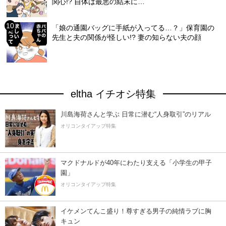
関心!? 自体は最悪の結末に…
「娘の通園バッグに手紙が入ってる…？」保育園の
先生と夫の関係が怪しい!? 妻の知らない夫の顔
eltha イチオシ特集
川島海荷さんと学ぶ 日常に潜む“人身取引”のリアル
オリコンタイアップ特集
マクドナルドが40年にわたり支える「小学生の甲子
園」
オリコンタイアップ特集
イケメンてんこ盛り！尊すぎる男子の純情ラブに胸
キュン