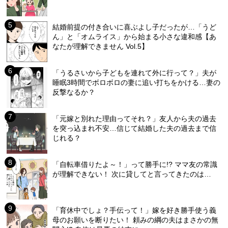
結婚前提の付き合いに喜ぶよし子だったが…「うど
ん」と「オムライス」から始まる小さな違和感【あ
なたが理解できません Vol.5】
「うるさいから子どもを連れて外に行って？」夫が
睡眠3時間でボロボロの妻に追い打ちをかける…妻の
反撃なるか？
「元嫁と別れた理由ってそれ？」友人から夫の過去
を突っ込まれ不安…信じて結婚した夫の過去まで信
じれる？
「自転車借りたよ～！」って勝手に!? ママ友の常識
が理解できない！ 次に貸してと言ってきたのは…
「育休中でしょ？手伝って！」嫁を好き勝手使う義
母のお願いを断りたい！ 頼みの綱の夫はまさかの無