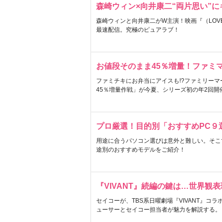
森崎ウィン×向井康二“両片思い”
森崎ウィンと向井康二がW主演！映画『（LOVE S
最速配信。究極のピュアラブ！
お値段そのまま45％増量！ファミ
ファミチキにお弁当にアイスも!?ファミリーマ
45％増量作戦」が今夏、シリーズ初の年2回開
プロ厳選！目的別「おすすめPC９
用途に合うパソコン選びは意外と難しい。そこ
途別のおすすめモデルをご紹介！
『VIVANT』続編の鍵は…世界観
セイコーが、TBS系日曜劇場『VIVANT』コ
ューサーとセイコー担当者が魅力を解説する。