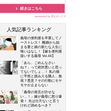
続きはこちら
sponsored by 求人ボックス
人気記事ランキング
義母の便利屋を卒業してノ
ーストレス！ 離婚から始
まる妻と娘の新たな人生に
悔いはなし！【嫁を便利屋
扱いする義母 Vol.44】
「あら、ごめんなさい
ね？」って絶対悪いと思っ
てないでしょ…！ 私の畑
に平然と踏み入る隣人…無
視？悪意？その行動にモヤ
モヤが止まらない
「義母の発言が許せな
い…！」嫁が義母に怒り爆
発！ 夫は仕方ないと言う
けれど諦めるべき？