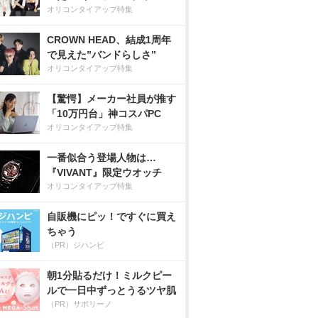
オリコンタイアップ特集
CROWN HEAD、結成1周年
で見えた”バンドらしさ”
オリコンタイアップ特集
【驚愕】メーカー社員が推す
「10万円台」神コスパPC
オリコンタイアップ特集
一番似合う登場人物は…
『VIVANT』限定ウオッチ
オリコンタイアップ特集
自販機にピッ！ですぐに買え
ちゃう
（PR）ジハンピ
朝1分貼るだけ！ミルクピー
ルで一日中ずっとうるツヤ肌
（PR）サボリーノ