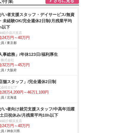
人特集
さらに見る
がい者支援スタッフ・デイサービス/無資
・未経験OK/完全週休2日制/月残業平均
0h以下
trio紹介品川支店
給24万円～40万円
員 / 東京都
人事総務」/年休123日/福利厚生
一株式会社
給32万円～45万円
員 / 大阪府
店舗スタッフ」/完全週休2日制
式会社ロピア
28万4,200円～46万1,100円
員 / 北海道
がい者向け就労支援スタッフ/中高年活躍
/土日祝休み/月残業平均10h以下
trio紹介横浜支店
給24万円～40万円
員 / 神奈川県