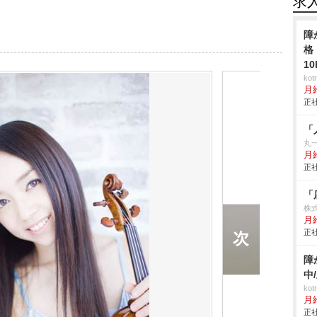
求
障
格
1
ko
月
正社
「
丸
月
正社
「
株
月給
正社
障
中
ko
月
正社