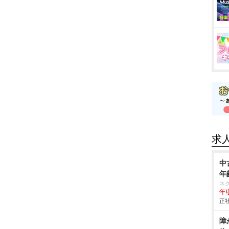
求
中
年
ネ
年収
正社
障