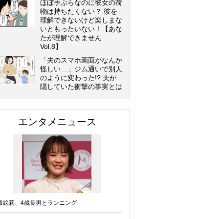
ほぼ手ぶらなのに彼女の荷
物は持ちたくない？ 彼を
理解できないけど楽しまな
いともったいない！【あな
たが理解できません
Vol.8】
「夫のスマホ画面がなんか
怪しい…」ジム通いで別人
のように変わった!? 夫が
隠していた衝撃の事実とは
エンタメニュース
坂絵莉、4歳長男とランニング