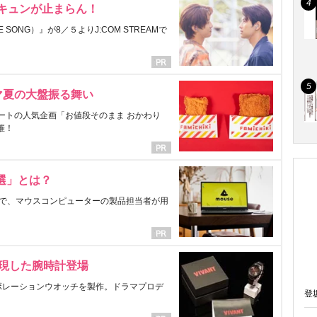
にキュンが止まらん！
ONG）』が8／５よりJ:COM STREAMで
マ夏の大盤振る舞い
ートの人気企画「お値段そのまま おかわり
催！
選」とは？
で、マウスコンピューターの製品担当者が用
表現した腕時計登場
ラボレーションウオッチを製作。ドラマプロデ
登