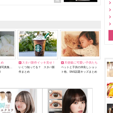
とめ
スタバ新作イッキ見せ！
天使級に可愛い子供たち
猫写真集…
いくつ知ってる？ スタバ新
ペットと子供の仲良しショッ
リ
作まとめ
ト他、SNS話題キッズまとめ