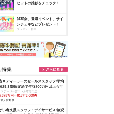
ヒットの推移をチェック！
試写会、登壇イベント、サイ
ンチェキなどプレゼント！
プレゼント特集
人特集
さらに見る
古車ディーラーのセールススタッフ/平均
齢29.3歳/固定給で年収800万円以上も可
クステージ一宮スバル車専門店
378万円～816万2,000円
員 / 愛知県
がい者支援スタッフ・デイサービス/無資