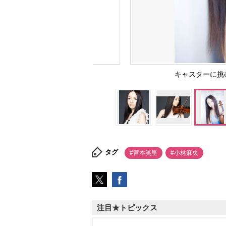
キャスターに
タグ
#宮本笑里
#小林麻央
注目★トピックス