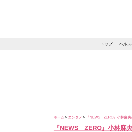
トップ
ヘルス
メイク・コスメ・スキ
ホーム
>
エンタメ
>
『NEWS ZERO』小林麻
『NEWS ZERO』小林