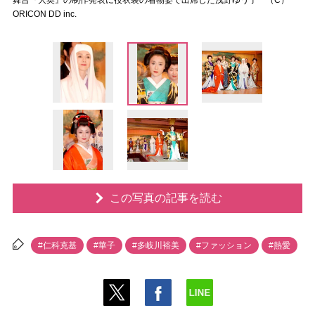
舞台『大奥』の制作発表に役衣装の着物姿で出席した浅野ゆう子 （C）
ORICON DD inc.
この写真の記事を読む
#仁科克基
#華子
#多岐川裕美
#ファッション
#熱愛