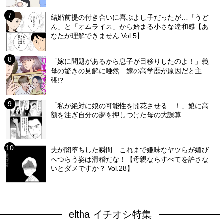
結婚前提の付き合いに喜ぶよし子だったが…「うど
ん」と「オムライス」から始まる小さな違和感【あ
なたが理解できません Vol.5】
「嫁に問題があるから息子が目移りしたのよ！」義
母の驚きの見解に唖然…嫁の高学歴が原因だと主
張!?
「私が絶対に娘の可能性を開花させる…！」娘に高
額を注ぎ自分の夢を押しつけた母の大誤算
夫が闇堕ちした瞬間…これまで嫌味なヤツらが媚び
へつらう姿は滑稽だな！【母親ならすべてを許さな
いとダメですか？ Vol.28】
eltha イチオシ特集