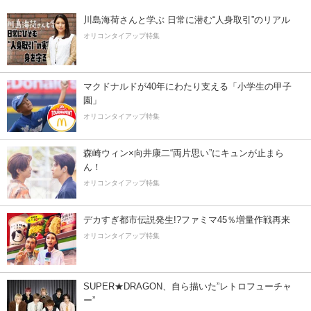
川島海荷さんと学ぶ 日常に潜む“人身取引”のリアル
オリコンタイアップ特集
マクドナルドが40年にわたり支える「小学生の甲子
園」
オリコンタイアップ特集
森崎ウィン×向井康二“両片思い”にキュンが止まら
ん！
オリコンタイアップ特集
デカすぎ都市伝説発生!?ファミマ45％増量作戦再来
オリコンタイアップ特集
SUPER★DRAGON、自ら描いた”レトロフューチャ
ー”