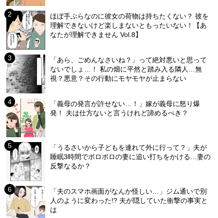
ほぼ手ぶらなのに彼女の荷物は持ちたくない？ 彼を
理解できないけど楽しまないともったいない！【あ
なたが理解できません Vol.8】
「あら、ごめんなさいね？」って絶対悪いと思って
ないでしょ…！ 私の畑に平然と踏み入る隣人…無
視？悪意？その行動にモヤモヤが止まらない
「義母の発言が許せない…！」嫁が義母に怒り爆
発！ 夫は仕方ないと言うけれど諦めるべき？
「うるさいから子どもを連れて外に行って？」夫が
睡眠3時間でボロボロの妻に追い打ちをかける…妻の
反撃なるか？
「夫のスマホ画面がなんか怪しい…」ジム通いで別
人のように変わった!? 夫が隠していた衝撃の事実と
は