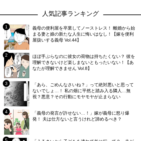
人気記事ランキング
義母の便利屋を卒業してノーストレス！ 離婚から始
まる妻と娘の新たな人生に悔いはなし！【嫁を便利
屋扱いする義母 Vol.44】
ほぼ手ぶらなのに彼女の荷物は持ちたくない？ 彼を
理解できないけど楽しまないともったいない！【あ
なたが理解できません Vol.8】
「あら、ごめんなさいね？」って絶対悪いと思って
ないでしょ…！ 私の畑に平然と踏み入る隣人…無
視？悪意？その行動にモヤモヤが止まらない
「義母の発言が許せない…！」嫁が義母に怒り爆
発！ 夫は仕方ないと言うけれど諦めるべき？