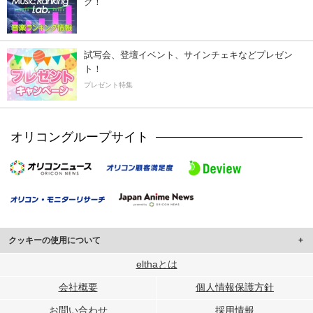
ク！
試写会、登壇イベント、サインチェキなどプレゼン
ト！
プレゼント特集
オリコングループサイト
クッキーの使用について
このサイトでは Cookie を使用して、ユーザーに合わせたコンテンツや広告の
elthaとは
表示、ソーシャル メディア機能の提供、広告の表示回数やクリック数の測定を
会社概要
個人情報保護方針
行っています。
また、ユーザーによるサイトの利用状況についても情報を収集し、ソーシャル
お問い合わせ
採用情報
メディアや広告配信、データ解析の各パートナーに提供しています。