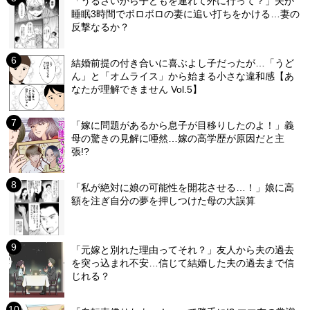
「うるさいから子どもを連れて外に行って？」夫が
睡眠3時間でボロボロの妻に追い打ちをかける…妻の
反撃なるか？
結婚前提の付き合いに喜ぶよし子だったが…「うど
ん」と「オムライス」から始まる小さな違和感【あ
なたが理解できません Vol.5】
「嫁に問題があるから息子が目移りしたのよ！」義
母の驚きの見解に唖然…嫁の高学歴が原因だと主
張!?
「私が絶対に娘の可能性を開花させる…！」娘に高
額を注ぎ自分の夢を押しつけた母の大誤算
「元嫁と別れた理由ってそれ？」友人から夫の過去
を突っ込まれ不安…信じて結婚した夫の過去まで信
じれる？