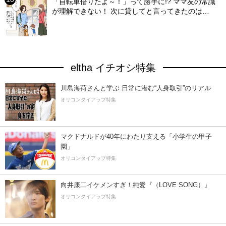
「自転車借りたよ～！」って勝手に!? ママ友の常識
が理解できない！ 次に貸してと言ってきたのは…
eltha イチオシ特集
川島海荷さんと学ぶ 日常に潜む“人身取引”のリアル
オリコンタイアップ特集
マクドナルドが40年にわたり支える「小学生の甲子
園」
オリコンタイアップ特集
向井康二イケメンすぎ！純愛『（LOVE SONG）』
オリコンタイアップ特集