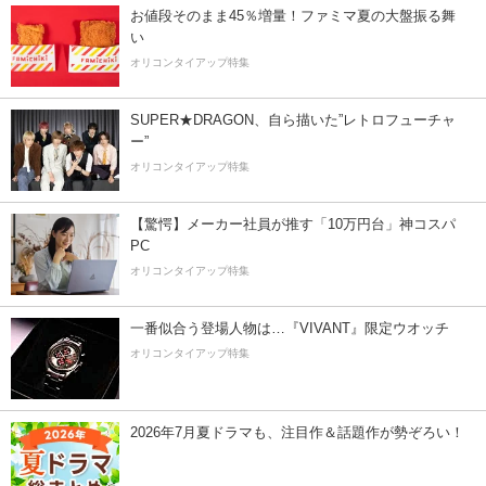
お値段そのまま45％増量！ファミマ夏の大盤振る舞
い
オリコンタイアップ特集
SUPER★DRAGON、自ら描いた”レトロフューチャ
ー”
オリコンタイアップ特集
【驚愕】メーカー社員が推す「10万円台」神コスパ
PC
オリコンタイアップ特集
一番似合う登場人物は…『VIVANT』限定ウオッチ
オリコンタイアップ特集
2026年7月夏ドラマも、注目作＆話題作が勢ぞろい！