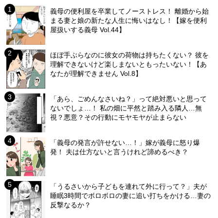
義母の便利屋を卒業してノーストレス！ 離婚から始
まる妻と娘の新たな人生に悔いはなし！【嫁を便利
屋扱いする義母 Vol.44】
ほぼ手ぶらなのに彼女の荷物は持ちたくない？ 彼を
理解できないけど楽しまないともったいない！【あ
なたが理解できません Vol.8】
「あら、ごめんなさいね？」って絶対悪いと思って
ないでしょ…！ 私の畑に平然と踏み入る隣人…無
視？悪意？その行動にモヤモヤが止まらない
「義母の発言が許せない…！」嫁が義母に怒り爆
発！ 夫は仕方ないと言うけれど諦めるべき？
「うるさいから子どもを連れて外に行って？」夫が
睡眠3時間でボロボロの妻に追い打ちをかける…妻の
反撃なるか？