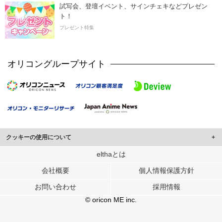
試写会、登壇イベント、サインチェキなどプレゼン
ト！
プレゼント特集
オリコングループサイト
クッキーの使用について
このサイトでは Cookie を使用して、ユーザーに合わせたコンテンツや広告の
elthaとは
表示、ソーシャル メディア機能の提供、広告の表示回数やクリック数の測定を
会社概要
個人情報保護方針
行っています。
また、ユーザーによるサイトの利用状況についても情報を収集し、ソーシャル
お問い合わせ
採用情報
メディアや広告配信、データ解析の各パートナーに提供しています。
各パートナーは、この情報とユーザーが各パートナーに提供した他の情報や、
© oricon ME inc.
ユーザーが各パートナーのサービスを使用したときに収集した他の情報を組み
合わせて使用することがあります。