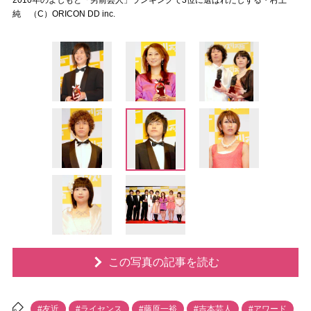
2010年のよしもと「男前芸人」ランキングで3位に選ばれたしずる・村上
純 （C）ORICON DD inc.
この写真の記事を読む
#友近
#ライセンス
#藤原一裕
#吉本芸人
#アワード