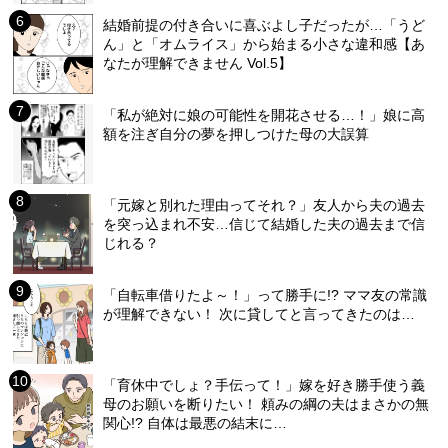
結婚前提の付き合いに喜ぶよし子だったが…「うど
ん」と「オムライス」から始まる小さな違和感【あ
なたが理解できません Vol.5】
「私が絶対に娘の可能性を開花させる…！」娘に高
額を注ぎ自分の夢を押しつけた母の大誤算
「元嫁と別れた理由ってそれ？」友人から夫の過去
を突っ込まれ不安…信じて結婚した夫の過去まで信
じれる？
「自転車借りたよ～！」って勝手に!? ママ友の常識
が理解できない！ 次に貸してと言ってきたのは…
「育休中でしょ？手伝って！」嫁を好き勝手使う義
母のお願いを断りたい！ 頼みの綱の夫はまさかの無
関心!? 自体は最悪の結末に…