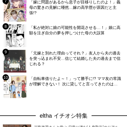
「嫁に問題があるから息子が目移りしたのよ！」義
母の驚きの見解に唖然…嫁の高学歴が原因だと主
張!?
「私が絶対に娘の可能性を開花させる…！」娘に高
額を注ぎ自分の夢を押しつけた母の大誤算
「元嫁と別れた理由ってそれ？」友人から夫の過去
を突っ込まれ不安…信じて結婚した夫の過去まで信
じれる？
「自転車借りたよ～！」って勝手に!? ママ友の常識
が理解できない！ 次に貸してと言ってきたのは…
eltha イチオシ特集