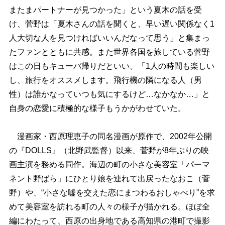
またまパートナーが見つかった」という夏木の話を受
け、菅野は「夏木さんの話を聞くと、早い遅い関係なく1
人大切な人を見つければいいんだなって思う」と集まっ
たファンとともに共感。また世界各国を旅している菅野
はこの日もキューバ帰りだといい、「1人の時間も楽しい
し、旅行をオススメします。飛行機の隣になる人（男
性）は誰かなっていつも気にするけど…なかなか…」と
自身の恋愛に積極的な様子もうかがわせていた。
漫画家・西原理恵子の同名漫画が原作で、2002年公開
の『DOLLS』（北野武監督）以来、菅野が8年ぶりの映
画主演を務める同作。海辺の町の小さな美容室「パーマ
ネント野ばら」にひとり娘を連れて出戻ったなおこ（菅
野）や、“小さな嘘を交えた恋にまつわるおしゃべり”を求
めて美容室を訪れる町の人々の様子が描かれる。ほぼ全
編にわたって、西原の出身地である高知県の港町で撮影