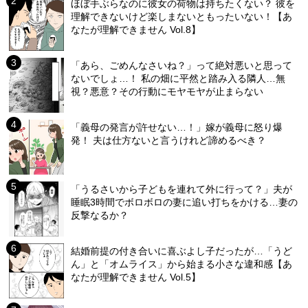
ほぼ手ぶらなのに彼女の荷物は持ちたくない？ 彼を
理解できないけど楽しまないともったいない！【あ
なたが理解できません Vol.8】
「あら、ごめんなさいね？」って絶対悪いと思って
ないでしょ…！ 私の畑に平然と踏み入る隣人…無
視？悪意？その行動にモヤモヤが止まらない
「義母の発言が許せない…！」嫁が義母に怒り爆
発！ 夫は仕方ないと言うけれど諦めるべき？
「うるさいから子どもを連れて外に行って？」夫が
睡眠3時間でボロボロの妻に追い打ちをかける…妻の
反撃なるか？
結婚前提の付き合いに喜ぶよし子だったが…「うど
ん」と「オムライス」から始まる小さな違和感【あ
なたが理解できません Vol.5】