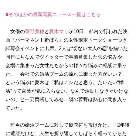
■そのほかの最新写真ニュース一覧はこちら
女優の
菅野美穂
と
夏木マリ
が10日、都内で行われた映
画『パーマネント野ばら』の女性限定トークショーつき
試写会イベントに出席。2人は“切ない大人の恋”を描いた
同作にちなんでツイッターで事前募集した恋の悩みや、
会場に集まった女性たちからの様々な悩みの相談に乗っ
た。「会社での婚活ブームの流れに乗った方がいい？」
という悩みに夏木は「私はナシだと思う。だいたい“婚
活”って言葉が気に入らない。なんで活動しなきゃいけな
いの」と一刀両断してみせ、隣の菅野は熱心に聞き入っ
ていた。
昨今の婚活ブームに対して疑問符を投げかけ、「2年後
に還暦だけど、人生を折り返してしばらく経ってからた