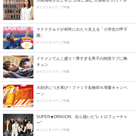
川島海荷さんと学ぶ 日常に潜む“人身取引”のリアル
オリコンタイアップ特集
マクドナルドが40年にわたり支える「小学生の甲子
園」
オリコンタイアップ特集
イケメンてんこ盛り！尊すぎる男子の純情ラブに胸
キュン
オリコンタイアップ特集
大好評につき再び！ファミマ名物45％増量キャンペ
ーン
オリコンタイアップ特集
SUPER★DRAGON、自ら描いた”レトロフューチャ
ー”
オリコンタイアップ特集