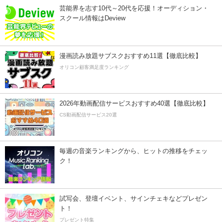
芸能界を志す10代～20代を応援！オーディション・
スクール情報はDeview
漫画読み放題サブスクおすすめ11選【徹底比較】
オリコン顧客満足度ランキング
2026年動画配信サービスおすすめ40選【徹底比較】
CS動画配信サービス20選
毎週の音楽ランキングから、ヒットの推移をチェッ
ク！
試写会、登壇イベント、サインチェキなどプレゼン
ト！
プレゼント特集