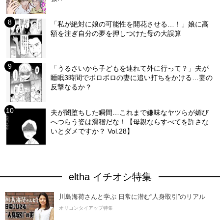
「私が絶対に娘の可能性を開花させる…！」娘に高
額を注ぎ自分の夢を押しつけた母の大誤算
「うるさいから子どもを連れて外に行って？」夫が
睡眠3時間でボロボロの妻に追い打ちをかける…妻の
反撃なるか？
夫が闇堕ちした瞬間…これまで嫌味なヤツらが媚び
へつらう姿は滑稽だな！【母親ならすべてを許さな
いとダメですか？ Vol.28】
eltha イチオシ特集
川島海荷さんと学ぶ 日常に潜む“人身取引”のリアル
オリコンタイアップ特集