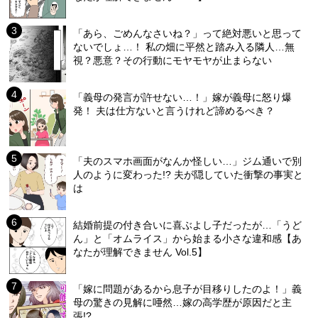
「あら、ごめんなさいね？」って絶対悪いと思って
ないでしょ…！ 私の畑に平然と踏み入る隣人…無
視？悪意？その行動にモヤモヤが止まらない
「義母の発言が許せない…！」嫁が義母に怒り爆
発！ 夫は仕方ないと言うけれど諦めるべき？
「夫のスマホ画面がなんか怪しい…」ジム通いで別
人のように変わった!? 夫が隠していた衝撃の事実と
は
結婚前提の付き合いに喜ぶよし子だったが…「うど
ん」と「オムライス」から始まる小さな違和感【あ
なたが理解できません Vol.5】
「嫁に問題があるから息子が目移りしたのよ！」義
母の驚きの見解に唖然…嫁の高学歴が原因だと主
張!?