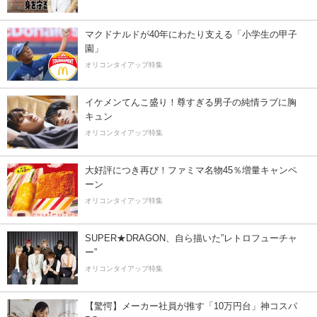
マクドナルドが40年にわたり支える「小学生の甲子
園」
オリコンタイアップ特集
イケメンてんこ盛り！尊すぎる男子の純情ラブに胸
キュン
オリコンタイアップ特集
大好評につき再び！ファミマ名物45％増量キャンペ
ーン
オリコンタイアップ特集
SUPER★DRAGON、自ら描いた”レトロフューチャ
ー”
オリコンタイアップ特集
【驚愕】メーカー社員が推す「10万円台」神コスパ