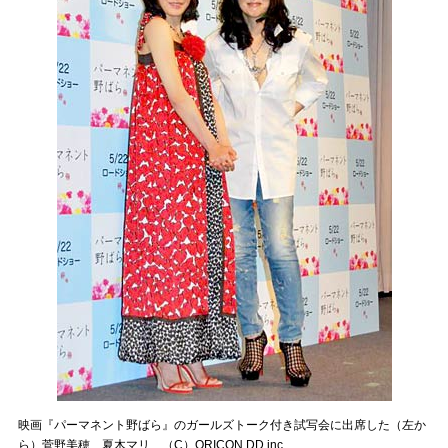
映画『パーマネント野ばら』のガールズトーク付き試写会に出席した（左か
ら）菅野美穂、夏木マリ （C）ORICON DD inc.