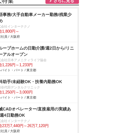
人特集
さらに見る
語事務/大手自動車メーカー勤務/残業少
め
式会社インターテクノ
1,800円～
社員 / 大阪府
ループホームの日勤介護/週2日から/リニ
ーアルオープン
式会社日本アメニティライフ協会
1,226円～1,233円
バイト・パート / 東京都
科助手/未経験OK・扶養内勤務OK
田谷代田デンタルクリニック
1,250円～3,000円
バイト・パート / 東京都
械CADオペレーター/直接雇用の実績あ
/週4日勤務OK
式会社インターテクノ
23万7,440円～26万7,120円
社員 / 大阪府