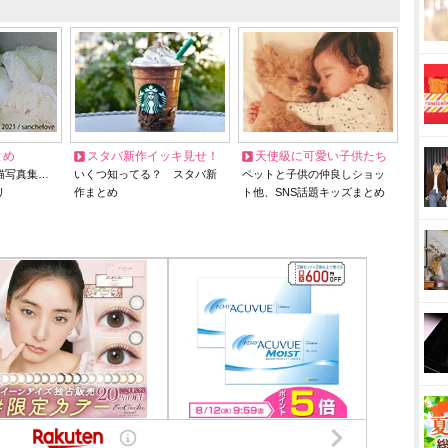
とめ
スタバ新作イッキ見せ！
天使級に可愛い子供たち
猫写真集…
いくつ知ってる？ スタバ新
ペットと子供の仲良しショッ
リ
作まとめ
ト他、SNS話題キッズまとめ