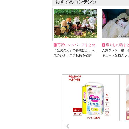
おすすめコンテンツ
可愛いシルバニアまとめ
癒やしの猫ま
『鬼滅の刃』の再現ほか、人
人気タレント猫、
気のシルバニア投稿を公開
キュートな猫ズラ