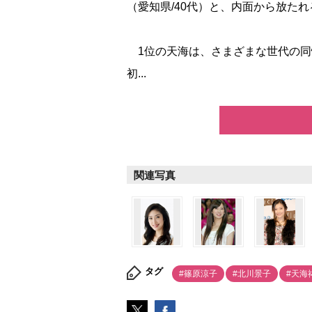
（愛知県/40代）と、内面から放た
1位の天海は、さまざまな世代の同
初...
関連写真
タグ
#篠原涼子
#北川景子
#天海