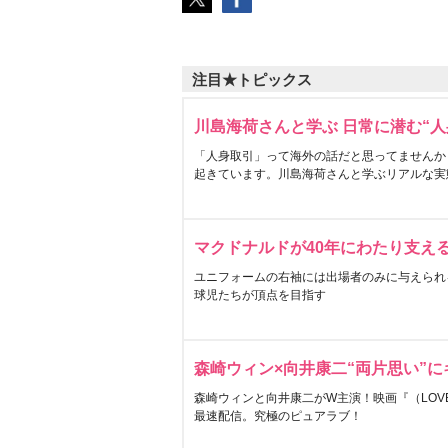
注目★トピックス
川島海荷さんと学ぶ 日常に潜む“人
「人身取引」って海外の話だと思ってませんか
起きています。川島海荷さんと学ぶリアルな実
マクドナルドが40年にわたり支え
ユニフォームの右袖には出場者のみに与えられ
球児たちが頂点を目指す
森崎ウィン×向井康二“両片思い”
森崎ウィンと向井康二がW主演！映画『（LOVE S
最速配信。究極のピュアラブ！