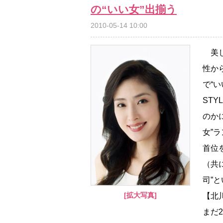
の“いい女”出揃う
2010-05-14 10:00
美し
性か
で“
ST
のか
女”
首位
（共
司”
[拡大写真]
【北
まだ