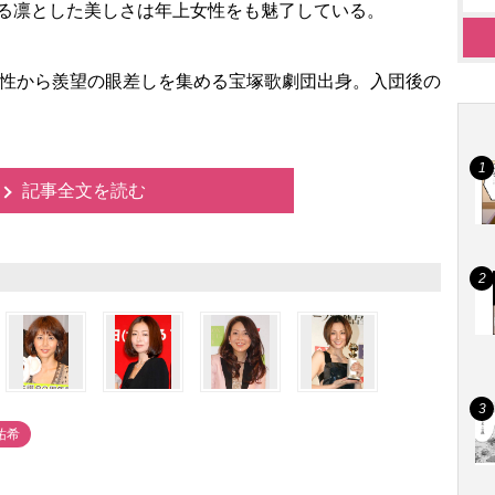
れる凛とした美しさは年上女性をも魅了している。
性から羨望の眼差しを集める宝塚歌劇団出身。入団後の
記事全文を読む
祐希