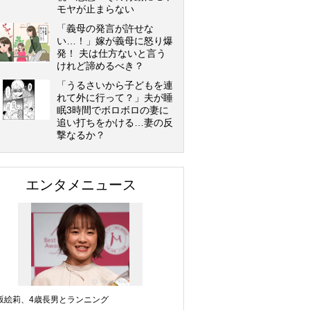
モヤが止まらない
「義母の発言が許せな
い…！」嫁が義母に怒り爆
発！ 夫は仕方ないと言う
けれど諦めるべき？
「うるさいから子どもを連
れて外に行って？」夫が睡
眠3時間でボロボロの妻に
追い打ちをかける…妻の反
撃なるか？
エンタメニュース
坂絵莉、4歳長男とランニング