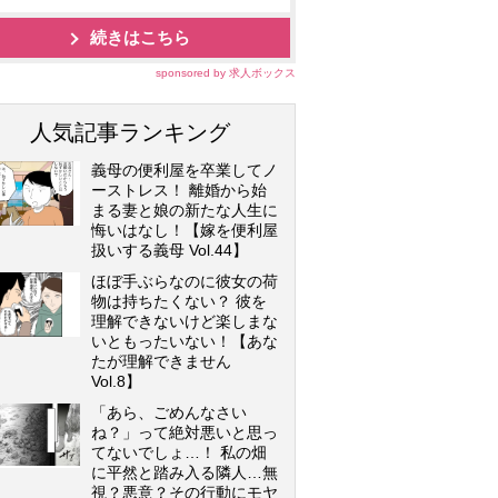
続きはこちら
sponsored by 求人ボックス
人気記事ランキング
義母の便利屋を卒業してノ
ーストレス！ 離婚から始
まる妻と娘の新たな人生に
悔いはなし！【嫁を便利屋
扱いする義母 Vol.44】
ほぼ手ぶらなのに彼女の荷
物は持ちたくない？ 彼を
理解できないけど楽しまな
いともったいない！【あな
たが理解できません
Vol.8】
「あら、ごめんなさい
ね？」って絶対悪いと思っ
てないでしょ…！ 私の畑
に平然と踏み入る隣人…無
視？悪意？その行動にモヤ