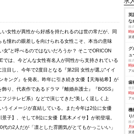
求
英
な
株
い女性が異性から好感を持たれるのは世の常だが、同
時給
派遣
らも憧れの眼差しを向けられる女性こそ、本当の意味
グ
いい女”と呼べるのではないだろうか？ そこでORICON
ュ
YLEでは、今どんな女性有名人が同性から支持されている
株
時給
に注目し、今年で2度目となる『第2回 女性が選ぶ“イイ
アル
ランキング』を発表。昨年に引き続き女優【天海祐希】が
歯
世
を飾り、代表作であるドラマ『離婚弁護士』『BOSS』
時給
にフジテレビ系）などで演じてきた“美しく逞しく上
アル
というイメージが直結している。また今年は2位に女優
機
り
川景子】、そして8位に女優【黒木メイサ】が初登場。
株
20代の2人だが「凛とした雰囲気がとてもかっこいい」
月給
派遣