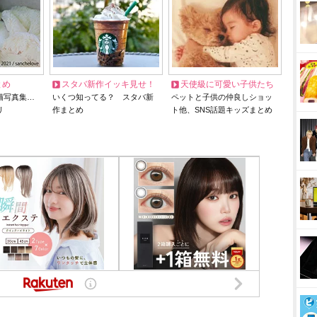
とめ
スタバ新作イッキ見せ！
天使級に可愛い子供たち
猫写真集…
いくつ知ってる？ スタバ新
ペットと子供の仲良しショッ
リ
作まとめ
ト他、SNS話題キッズまとめ