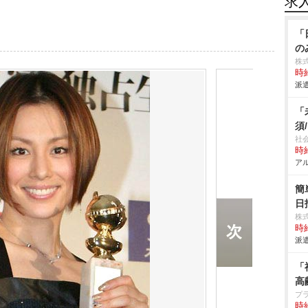
求
「
の
株
時給
派遣
「
須
社
時給
アル
簡
日
株
時給
派遣
「
高
プ
時給