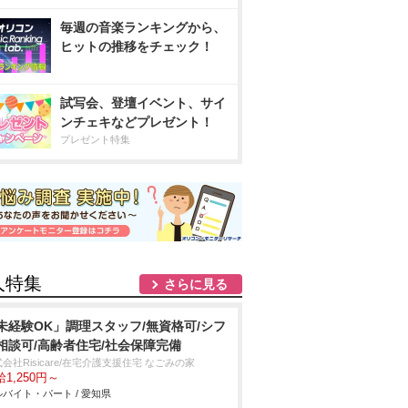
毎週の音楽ランキングから、
ヒットの推移をチェック！
試写会、登壇イベント、サイ
ンチェキなどプレゼント！
プレゼント特集
人特集
さらに見る
未経験OK」調理スタッフ/無資格可/シフ
相談可/高齢者住宅/社会保障完備
会社Risicare/在宅介護支援住宅 なごみの家
1,250円～
バイト・パート / 愛知県