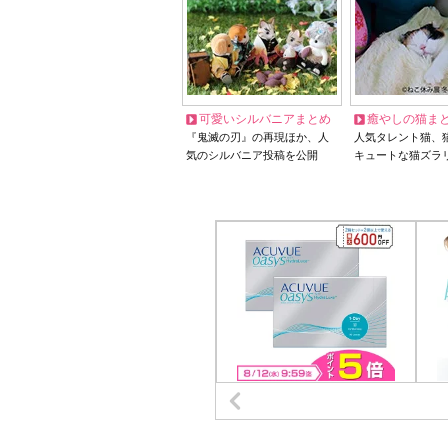
可愛いシルバニアまとめ
癒やしの猫ま
『鬼滅の刃』の再現ほか、人
人気タレント猫、
気のシルバニア投稿を公開
キュートな猫ズラ