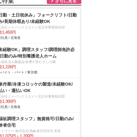
人特集
さらに見る
日勤・土日祝休み」フォークリフト/日勤
み/長期休暇あり/未経験OK
式会社ジャパンクリエイト北日本事業統括部
1,450円
社員 / 北海道
未経験OK」調理スタッフ/調理師免許必
/日勤のみ/特別養護老人ホーム
会福祉法人園盛会/多摩の里むさしの園
1,226円
バイト・パート / 東京都
単作業/冷凍コロッケの製造/未経験OK/
払い・週払いOK
式会社ジャパンクリエイト北日本事業統括部
1,300円
社員 / 北海道
福祉調理スタッフ」無資格可/日勤のみ/
齢者住宅
ライマリー 株式会社/高齢者共同住宅 和里
1,075円～1,200円