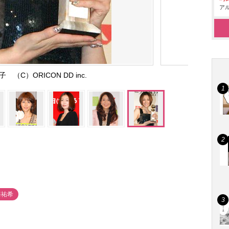
アル
 （C）ORICON DD inc.
海祐希