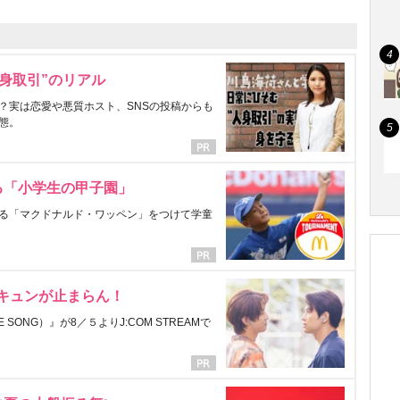
身取引”のリアル
？実は恋愛や悪質ホスト、SNSの投稿からも
態。
る「小学生の甲子園」
る「マクドナルド・ワッペン」をつけて学童
にキュンが止まらん！
ONG）』が8／５よりJ:COM STREAMで