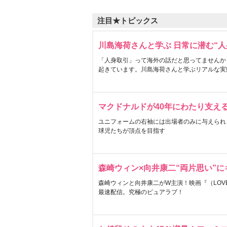
注目★トピックス
川島海荷さんと学ぶ 日常に潜む“人
「人身取引」って海外の話だと思ってませんか
起きています。川島海荷さんと学ぶリアルな実
マクドナルドが40年にわたり支え
ユニフォームの右袖には出場者のみに与えられ
球児たちが頂点を目指す
森崎ウィン×向井康二“両片思い”
森崎ウィンと向井康二がW主演！映画『（LOVE S
最速配信。究極のピュアラブ！