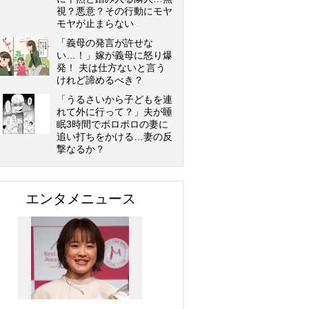
視？悪意？その行動にモヤ
モヤが止まらない
「義母の発言が許せな
い…！」嫁が義母に怒り爆
発！ 夫は仕方ないと言う
けれど諦めるべき？
「うるさいから子どもを連
れて外に行って？」夫が睡
眠3時間でボロボロの妻に
追い打ちをかける…妻の反
撃なるか？
エンタメニュース