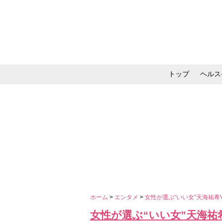
トップ
ヘルス
メイク・コスメ・スキ
ホーム
>
エンタメ
>
女性が選ぶ“いい女”天海祐希
女性が選ぶ“いい女”天海祐