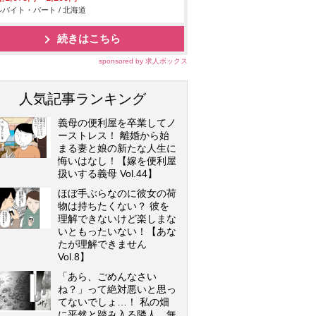
バイト・パート / 北海道
続きはこちら
sponsored by 求人ボックス
人気記事ランキング
義母の便利屋を卒業してノ
ーストレス！ 離婚から始
まる妻と娘の新たな人生に
悔いはなし！【嫁を便利屋
扱いする義母 Vol.44】
ほぼ手ぶらなのに彼女の荷
物は持ちたくない？ 彼を
理解できないけど楽しまな
いともったいない！【あな
たが理解できません
Vol.8】
「あら、ごめんなさい
ね？」って絶対悪いと思っ
てないでしょ…！ 私の畑
に平然と踏み入る隣人…無