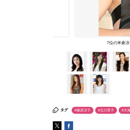
7位の米倉涼子
タグ
#篠原涼子
#北川景子
#天