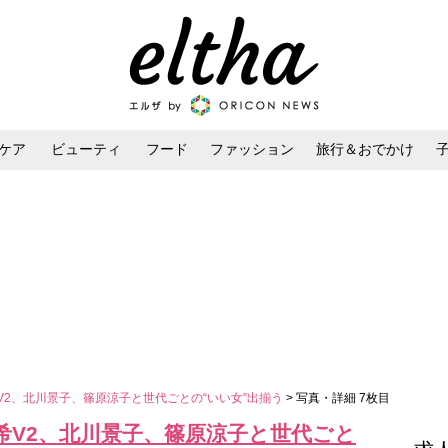
ケア
ビューティ
フード
ファッション
旅行＆おでかけ
ンケア
ダイエット・ボディケア
ヘアスタイル・ヘアアレンジ
V2、北川景子、篠原涼子と世代ごとの“いい女”出揃う
> 写真・詳細 7枚目
希V2、北川景子、篠原涼子と世代ごと