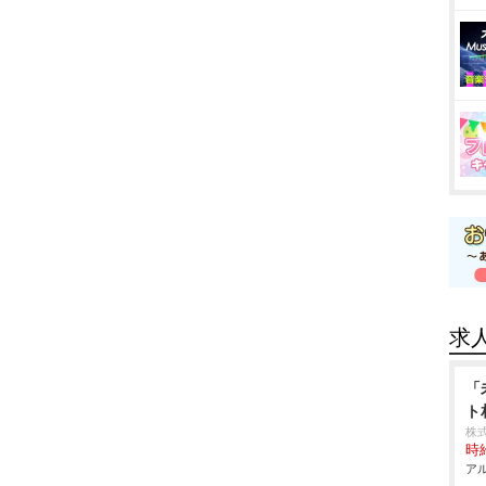
求
「
ト
株式
時給
アル