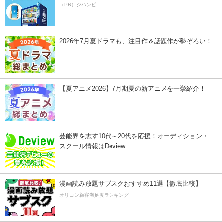
（PR）ジハンピ
2026年7月夏ドラマも、注目作＆話題作が勢ぞろい！
【夏アニメ2026】7月期夏の新アニメを一挙紹介！
芸能界を志す10代～20代を応援！オーディション・
スクール情報はDeview
漫画読み放題サブスクおすすめ11選【徹底比較】
オリコン顧客満足度ランキング