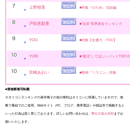
上野樹里
■特集『のだめ』完結編
戸田恵梨香
■“浴衣”美男美女ランキング
YOU
■特集【女優力：YOU】
YUKI
■“復活”してほしいバンドTOP10
宮崎あおい
■映画『ソラニン』特集
■禁無断複写転載
※オリコンランキングの著作権その他の権利はオリコンに帰属していますので、無
断で番組でのご使用、Webサイト（PC、ブログ、携帯電話）や雑誌等で掲載すると
いった行為は固く禁じております。詳しいお問い合わせは、
弊社広報企画部
までお
願いいたします。