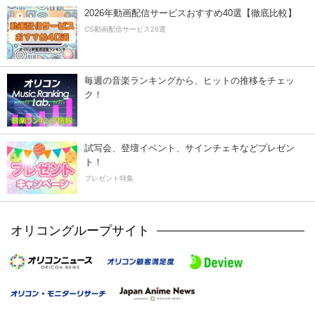
2026年動画配信サービスおすすめ40選【徹底比較】
CS動画配信サービス20選
毎週の音楽ランキングから、ヒットの推移をチェッ
ク！
試写会、登壇イベント、サインチェキなどプレゼン
ト！
プレゼント特集
オリコングループサイト