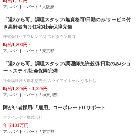
時給1,177円
アルバイト・パート / 大阪府
「週2から可」調理スタッフ/無資格可/日勤のみ/サービス付
き高齢者向け住宅/社会保障完備
株式会社ケアフレンド/ホスピタウン川口
時給1,200円～
アルバイト・パート / 東京都
「週2から可」調理スタッフ/調理師免許必須/日勤のみ/ショ
ートステイ/社会保障完備
社会福祉法人厚木慈光会/ムツイアイホーム うるわし
時給1,225円～1,325円
アルバイト・パート / 神奈川県
障がい者採用/「雇用」コーポレートITサポート
ファインディ株式会社
年収191万円
アルバイト・パート / 東京都