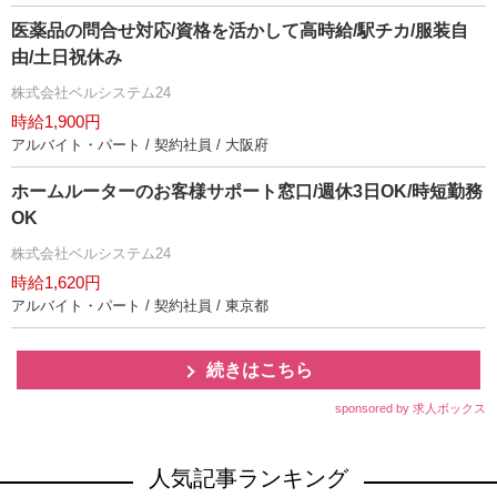
医薬品の問合せ対応/資格を活かして高時給/駅チカ/服装自
由/土日祝休み
株式会社ベルシステム24
時給1,900円
アルバイト・パート / 契約社員 / 大阪府
ホームルーターのお客様サポート窓口/週休3日OK/時短勤務
OK
株式会社ベルシステム24
時給1,620円
アルバイト・パート / 契約社員 / 東京都
続きはこちら
sponsored by 求人ボックス
人気記事ランキング