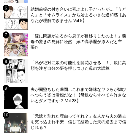
結婚前提の付き合いに喜ぶよし子だったが…「うど
ん」と「オムライス」から始まる小さな違和感【あ
なたが理解できません Vol.5】
「嫁に問題があるから息子が目移りしたのよ！」義
母の驚きの見解に唖然…嫁の高学歴が原因だと主
張!?
「私が絶対に娘の可能性を開花させる…！」娘に高
額を注ぎ自分の夢を押しつけた母の大誤算
夫が闇堕ちした瞬間…これまで嫌味なヤツらが媚び
へつらう姿は滑稽だな！【母親ならすべてを許さな
いとダメですか？ Vol.28】
「元嫁と別れた理由ってそれ？」友人から夫の過去
を突っ込まれ不安…信じて結婚した夫の過去まで信
じれる？