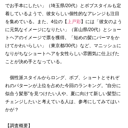
でお手本にしたい」（埼玉県/20代）とボブスタイルも定
着しているようで、彼女らしい個性的なアレンジも注目
を集めている。また、4位の【
上戸彩
】には「彼女のよう
に元気なイメージになりたい」（富山県/20代）とショー
トヘアのイメージで票を獲得。「短めの髪にパーマをか
けてかわいらしい」（東京都/30代）など、マニッシュに
なりがちなショートヘアを女性らしい雰囲気に仕上げた
ことが決め手となっている。
個性派スタイルからロング、ボブ、ショートとそれぞ
れのパターンが上位を占めた今回のランキング。“自分に
似合う髪形”を見つけたい人や、夏に向けて新しい髪型に
チェンジしたいと考えている人は、参考にしてみてはい
かが？
【調査概要】