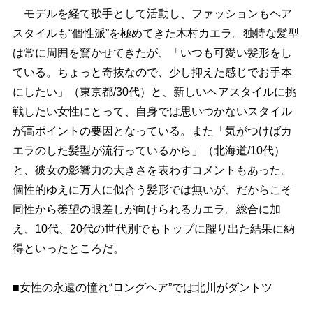
モデルを経て歌手として活動し、ファッションもヘア
スタイルも“個性派”を極めてきた木村カエラ。独特な髪型
は常に周囲を驚かせてきたが、「いつも可愛い髪形をし
ている。ちょっと奇抜なので、少し抑えた感じでお手本
にしたい」（東京都/30代）と、新しいヘアスタイルに挑
戦したい女性にとって、自身では思いつかないスタイル
が高ポイントの要因となっている。また「気がつけばカ
エラのした髪型が流行っているから」（北海道/10代）
と、彼女の影響力の大きさを表わすコメントもあった。
個性的ゆえに万人に似合う髪形では無いが、だからこそ
同性から羨望の眼差しが向けられるカエラ。総合に加
え、10代、20代の世代別でもトップに躍り出た結果に納
得といったところだ。
■女性の永遠の憧れ“ロングヘア”では北川がダントツ