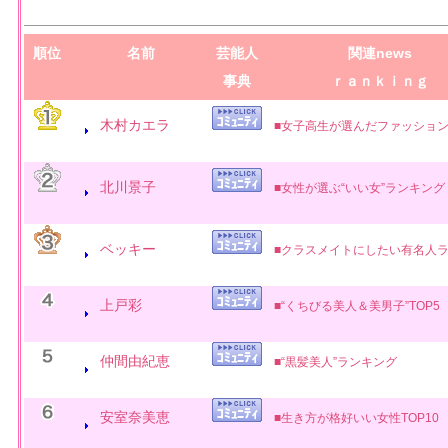
順位
名前
芸能人
関連news
事典
ｒａｎｋｉｎｇ
木村カエラ
■女子高生が選んだファッション
北川景子
■女性が選ぶ“いい女”ランキング
ベッキー
■クラスメイトにしたい有名人ラ
上戸彩
■“くちびる美人＆美男子”TOP5
仲間由紀恵
■“黒髪美人”ランキング
安室奈美恵
■生き方が格好いい女性TOP10