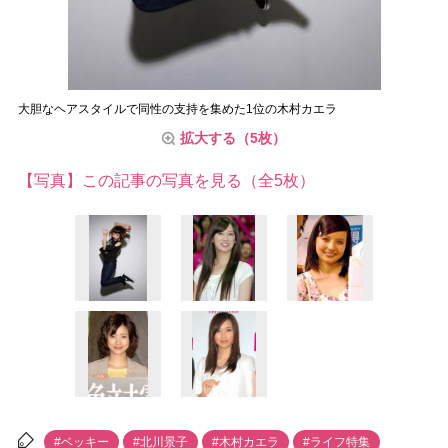
大胆なヘアスタイルで同性の支持を集めた1位の木村カエラ
拡大する（5枚）
【写真】この記事の写真を見る（全5枚）
#ベッキー
#北川景子
#木村カエラ
#ライフ特集