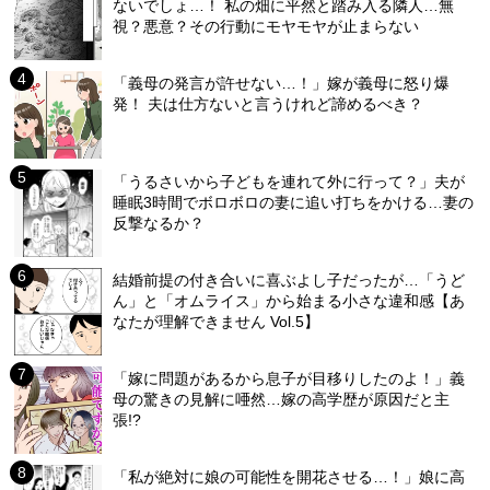
ないでしょ…！ 私の畑に平然と踏み入る隣人…無
視？悪意？その行動にモヤモヤが止まらない
「義母の発言が許せない…！」嫁が義母に怒り爆
発！ 夫は仕方ないと言うけれど諦めるべき？
「うるさいから子どもを連れて外に行って？」夫が
睡眠3時間でボロボロの妻に追い打ちをかける…妻の
反撃なるか？
結婚前提の付き合いに喜ぶよし子だったが…「うど
ん」と「オムライス」から始まる小さな違和感【あ
なたが理解できません Vol.5】
「嫁に問題があるから息子が目移りしたのよ！」義
母の驚きの見解に唖然…嫁の高学歴が原因だと主
張!?
「私が絶対に娘の可能性を開花させる…！」娘に高