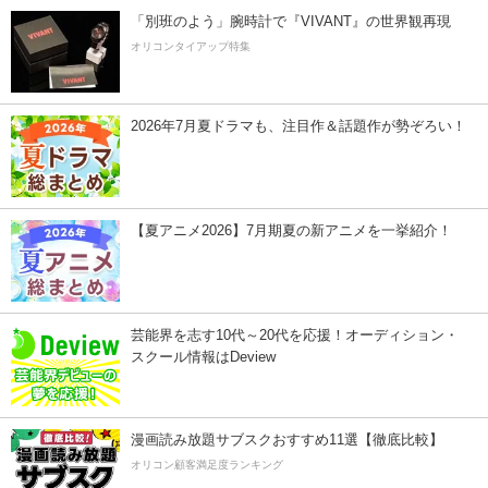
「別班のよう」腕時計で『VIVANT』の世界観再現
オリコンタイアップ特集
2026年7月夏ドラマも、注目作＆話題作が勢ぞろい！
【夏アニメ2026】7月期夏の新アニメを一挙紹介！
芸能界を志す10代～20代を応援！オーディション・
スクール情報はDeview
漫画読み放題サブスクおすすめ11選【徹底比較】
オリコン顧客満足度ランキング