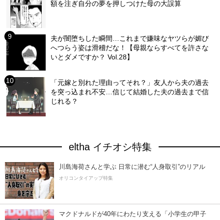
額を注ぎ自分の夢を押しつけた母の大誤算
夫が闇堕ちした瞬間…これまで嫌味なヤツらが媚び
へつらう姿は滑稽だな！【母親ならすべてを許さな
いとダメですか？ Vol.28】
「元嫁と別れた理由ってそれ？」友人から夫の過去
を突っ込まれ不安…信じて結婚した夫の過去まで信
じれる？
eltha イチオシ特集
川島海荷さんと学ぶ 日常に潜む“人身取引”のリアル
オリコンタイアップ特集
マクドナルドが40年にわたり支える「小学生の甲子