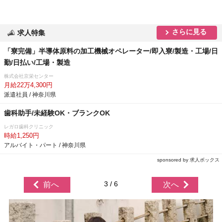
さらに見る
求人特集
「寮完備」半導体原料の加工機械オペレーター/即入寮/製造・工場/日
勤/日払い/工場・製造
株式会社京栄センター
月給22万4,300円
派遣社員 / 神奈川県
歯科助手/未経験OK・ブランクOK
レガロ歯科クリニック
時給1,250円
アルバイト・パート / 神奈川県
sponsored by 求人ボックス
3 / 6
前へ
次へ