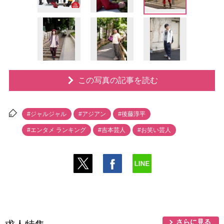
この写真の記事を読む
#ジャルジャル
#アジアン
#後藤淳平
#エンタメ ランキング
#吉本芸人
#お笑い芸人
さらに見る