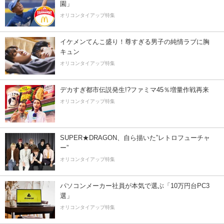
園」
オリコンタイアップ特集
イケメンてんこ盛り！尊すぎる男子の純情ラブに胸
キュン
オリコンタイアップ特集
デカすぎ都市伝説発生!?ファミマ45％増量作戦再来
オリコンタイアップ特集
SUPER★DRAGON、自ら描いた”レトロフューチャ
ー”
オリコンタイアップ特集
パソコンメーカー社員が本気で選ぶ「10万円台PC3
選」
オリコンタイアップ特集