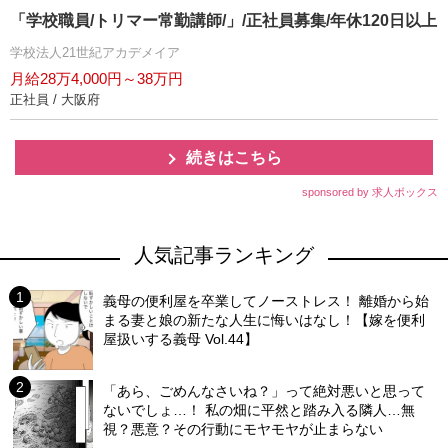
「学校職員/トリマー常勤講師/」/正社員募集/年休120日以上
学校法人21世紀アカデメイア
月給28万4,000円～38万円
正社員 / 大阪府
続きはこちら
sponsored by 求人ボックス
人気記事ランキング
義母の便利屋を卒業してノーストレス！ 離婚から始
まる妻と娘の新たな人生に悔いはなし！【嫁を便利
屋扱いする義母 Vol.44】
「あら、ごめんなさいね？」って絶対悪いと思って
ないでしょ…！ 私の畑に平然と踏み入る隣人…無
視？悪意？その行動にモヤモヤが止まらない