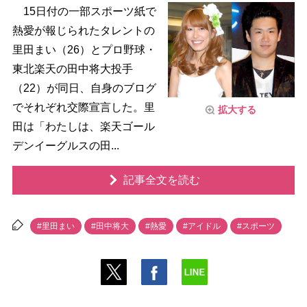
15日付の一部スポーツ紙で
熱愛が報じられたタレントの
里田まい（26）とプロ野球・
東北楽天の田中将大投手
（22）が同日、自身のブログ
でそれぞれ交際宣言した。里
拡大する
田は「わたしは、楽天ゴール
デンイーグルスの田...
記事全文を読む
#里田まい
#田中将大
#熱愛
#アイドル
#スポーツ