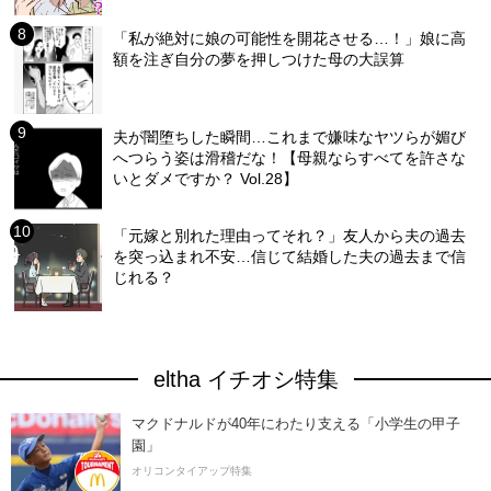
「私が絶対に娘の可能性を開花させる…！」娘に高
額を注ぎ自分の夢を押しつけた母の大誤算
夫が闇堕ちした瞬間…これまで嫌味なヤツらが媚び
へつらう姿は滑稽だな！【母親ならすべてを許さな
いとダメですか？ Vol.28】
「元嫁と別れた理由ってそれ？」友人から夫の過去
を突っ込まれ不安…信じて結婚した夫の過去まで信
じれる？
eltha イチオシ特集
マクドナルドが40年にわたり支える「小学生の甲子
園」
オリコンタイアップ特集