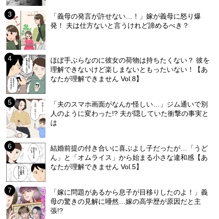
「義母の発言が許せない…！」嫁が義母に怒り爆
発！ 夫は仕方ないと言うけれど諦めるべき？
ほぼ手ぶらなのに彼女の荷物は持ちたくない？ 彼を
理解できないけど楽しまないともったいない！【あ
なたが理解できません Vol.8】
「夫のスマホ画面がなんか怪しい…」ジム通いで別
人のように変わった!? 夫が隠していた衝撃の事実と
は
結婚前提の付き合いに喜ぶよし子だったが…「うど
ん」と「オムライス」から始まる小さな違和感【あ
なたが理解できません Vol.5】
「嫁に問題があるから息子が目移りしたのよ！」義
母の驚きの見解に唖然…嫁の高学歴が原因だと主
張!?