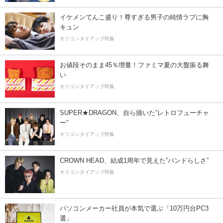
イケメンてんこ盛り！尊すぎる男子の純情ラブに胸
キュン
オリコンタイアップ特集
お値段そのまま45％増量！ファミマ夏の大盤振る舞
い
オリコンタイアップ特集
SUPER★DRAGON、自ら描いた”レトロフューチャ
ー”
オリコンタイアップ特集
CROWN HEAD、結成1周年で見えた”バンドらしさ”
オリコンタイアップ特集
パソコンメーカー社員が本気で選ぶ「10万円台PC3
選」