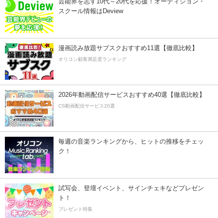
芸能界を志す10代～20代を応援！オーディション・
スクール情報はDeview
漫画読み放題サブスクおすすめ11選【徹底比較】
オリコン顧客満足度ランキング
2026年動画配信サービスおすすめ40選【徹底比較】
CS動画配信サービス20選
毎週の音楽ランキングから、ヒットの推移をチェッ
ク！
試写会、登壇イベント、サインチェキなどプレゼン
ト！
プレゼント特集