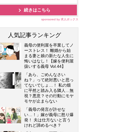
続きはこちら
sponsored by 求人ボックス
人気記事ランキング
義母の便利屋を卒業してノ
ーストレス！ 離婚から始
まる妻と娘の新たな人生に
悔いはなし！【嫁を便利屋
扱いする義母 Vol.44】
「あら、ごめんなさい
ね？」って絶対悪いと思っ
てないでしょ…！ 私の畑
に平然と踏み入る隣人…無
視？悪意？その行動にモヤ
モヤが止まらない
「義母の発言が許せな
い…！」嫁が義母に怒り爆
発！ 夫は仕方ないと言う
けれど諦めるべき？