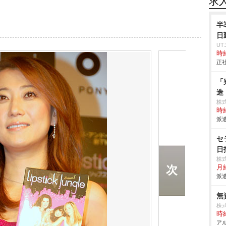
求
半
日
U
時給
正社
「
造
株
時給
派遣
セ
日
株
月給
派遣
無
株
時給
アル