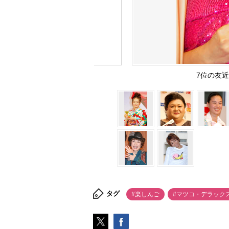
7位の友近 
タグ
#楽しんご
#マツコ・デラック