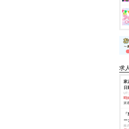
求
家
日
U
時給
派遣
「
ー
株