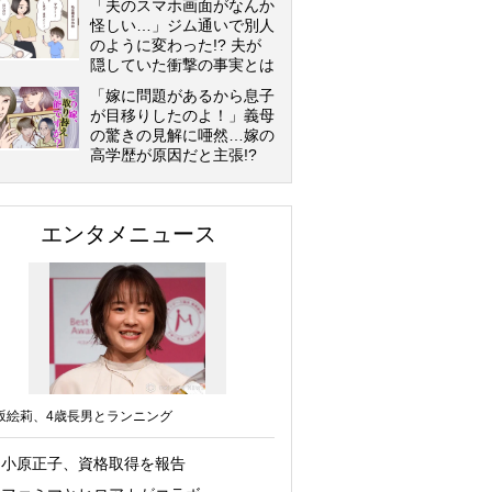
「夫のスマホ画面がなんか
怪しい…」ジム通いで別人
のように変わった!? 夫が
隠していた衝撃の事実とは
「嫁に問題があるから息子
が目移りしたのよ！」義母
の驚きの見解に唖然…嫁の
高学歴が原因だと主張!?
エンタメニュース
坂絵莉、4歳長男とランニング
小原正子、資格取得を報告