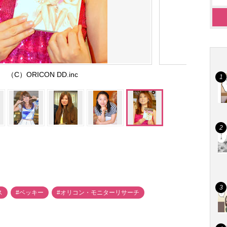
（C）ORICON DD.inc
ス
#ベッキー
#オリコン・モニターリサーチ