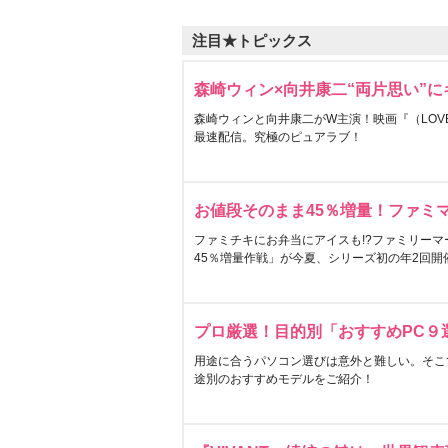
注目★トピックス
森崎ウィン×向井康二“両片思い”
森崎ウィンと向井康二がW主演！映画『（LOVE S
最速配信。究極のピュアラブ！
お値段そのまま45％増量！ファミ
ファミチキにお弁当にアイスも!?ファミリーマ
45％増量作戦」が今夏、シリーズ初の年2回開
プロ厳選！目的別「おすすめPC９
用途に合うパソコン選びは意外と難しい。そこ
途別のおすすめモデルをご紹介！