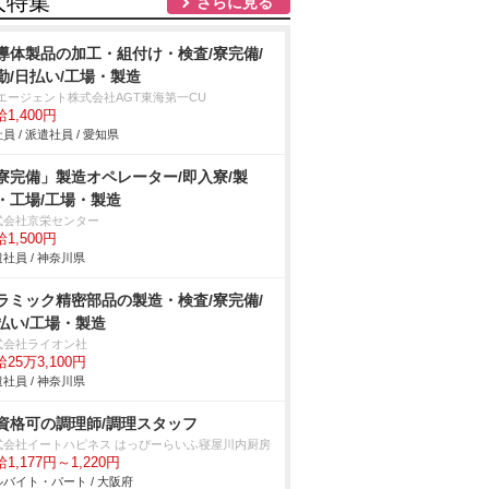
人特集
さらに見る
導体製品の加工・組付け・検査/寮完備/
勤/日払い/工場・製造
Tエージェント株式会社AGT東海第一CU
1,400円
員 / 派遣社員 / 愛知県
寮完備」製造オペレーター/即入寮/製
・工場/工場・製造
式会社京栄センター
1,500円
社員 / 神奈川県
ラミック精密部品の製造・検査/寮完備/
払い/工場・製造
式会社ライオン社
25万3,100円
社員 / 神奈川県
資格可の調理師/調理スタッフ
式会社イートハピネス はっぴーらいふ寝屋川内厨房
1,177円～1,220円
バイト・パート / 大阪府