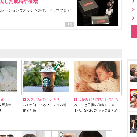
表現した腕時計登場
ラボレーションウオッチを製作。ドラマプロデ
とめ
スタバ新作イッキ見せ！
天使級に可愛い子供たち
猫写真集…
いくつ知ってる？ スタバ新
ペットと子供の仲良しショッ
リ
作まとめ
ト他、SNS話題キッズまとめ