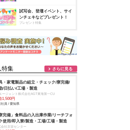
試写会、登壇イベント、サイ
ンチェキなどプレゼント！
プレゼント特集
人特集
さらに見る
具・家電製品の組立・チェック/寮完備/
勤/日払い/工場・製造
Tエージェント株式会社AGT東海第一CU
1,500円
社員 / 愛知県
寮完備」食料品の入出庫作業/リーチフォ
ク使用/即入寮/製造・工場/工場・製造
式会社京栄センター