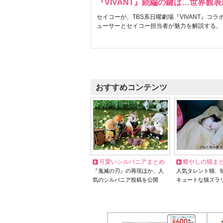
『VIVANT』続編の鍵は…世界観
セイコーが、TBS系日曜劇場『VIVANT』コ
ューサーとセイコー担当者が魅力を解説する。
おすすめコンテンツ
可愛いシルバニアまとめ
癒やしの猫ま
『鬼滅の刃』の再現ほか、人
人気タレント猫、
気のシルバニア投稿を公開
キュートな猫ズラ