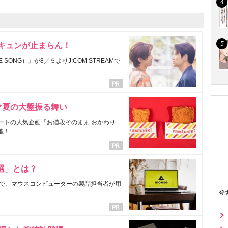
にキュンが止まらん！
ONG）』が8／５よりJ:COM STREAMで
マ夏の大盤振る舞い
ートの人気企画「お値段そのまま おかわり
催！
選」とは？
で、マウスコンピューターの製品担当者が用
登