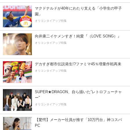
マクドナルドが40年にわたり支える「小学生の甲子
園」
オリコンタイアップ特集
向井康二イケメンすぎ！純愛『（LOVE SONG）』
オリコンタイアップ特集
デカすぎ都市伝説発生!?ファミマ45％増量作戦再来
オリコンタイアップ特集
SUPER★DRAGON、自ら描いた”レトロフューチャ
ー”
オリコンタイアップ特集
【驚愕】メーカー社員が推す「10万円台」神コスパ
PC