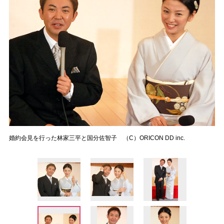
婚約会見を行った林家三平と国分佐智子 （C）ORICON DD inc.