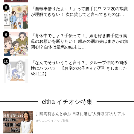
「自転車借りたよ～！」って勝手に!? ママ友の常識
が理解できない！ 次に貸してと言ってきたのは…
「育休中でしょ？手伝って！」嫁を好き勝手使う義
母のお願いを断りたい！ 頼みの綱の夫はまさかの無
関心!? 自体は最悪の結末に…
「なんでそういうこと言う？」グループ仲間の関係
性にハラハラ！【お宅のお子さんが万引きしました
Vol.112】
eltha イチオシ特集
川島海荷さんと学ぶ 日常に潜む“人身取引”のリアル
オリコンタイアップ特集