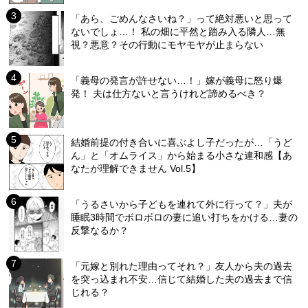
「あら、ごめんなさいね？」って絶対悪いと思って
ないでしょ…！ 私の畑に平然と踏み入る隣人…無
視？悪意？その行動にモヤモヤが止まらない
「義母の発言が許せない…！」嫁が義母に怒り爆
発！ 夫は仕方ないと言うけれど諦めるべき？
結婚前提の付き合いに喜ぶよし子だったが…「うど
ん」と「オムライス」から始まる小さな違和感【あ
なたが理解できません Vol.5】
「うるさいから子どもを連れて外に行って？」夫が
睡眠3時間でボロボロの妻に追い打ちをかける…妻の
反撃なるか？
「元嫁と別れた理由ってそれ？」友人から夫の過去
を突っ込まれ不安…信じて結婚した夫の過去まで信
じれる？