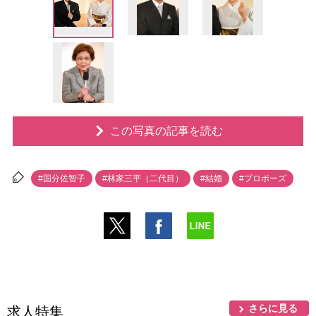
この写真の記事を読む
#国分佐智子
#林家三平（二代目）
#結婚
#プロポーズ
さらに見る
求人特集