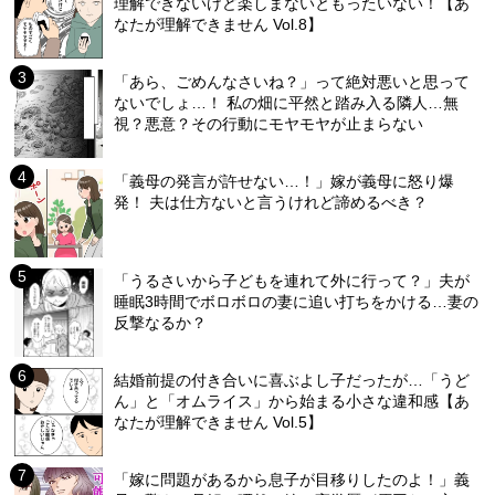
理解できないけど楽しまないともったいない！【あ
なたが理解できません Vol.8】
「あら、ごめんなさいね？」って絶対悪いと思って
ないでしょ…！ 私の畑に平然と踏み入る隣人…無
視？悪意？その行動にモヤモヤが止まらない
「義母の発言が許せない…！」嫁が義母に怒り爆
発！ 夫は仕方ないと言うけれど諦めるべき？
「うるさいから子どもを連れて外に行って？」夫が
睡眠3時間でボロボロの妻に追い打ちをかける…妻の
反撃なるか？
結婚前提の付き合いに喜ぶよし子だったが…「うど
ん」と「オムライス」から始まる小さな違和感【あ
なたが理解できません Vol.5】
「嫁に問題があるから息子が目移りしたのよ！」義