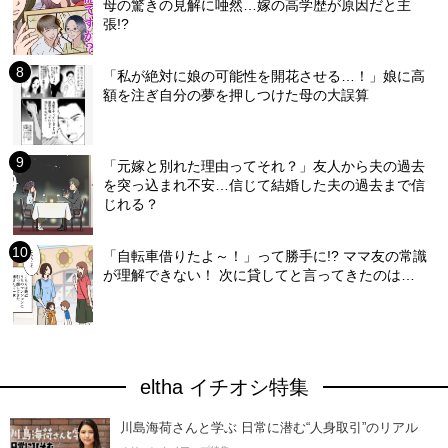
母の驚きの見解に唖然…嫁の高学歴が原因だと主
張!?
「私が絶対に娘の可能性を開花させる…！」娘に高
額を注ぎ自分の夢を押しつけた母の大誤算
「元嫁と別れた理由ってそれ？」友人から夫の過去
を突っ込まれ不安…信じて結婚した夫の過去まで信
じれる？
「自転車借りたよ～！」って勝手に!? ママ友の常識
が理解できない！ 次に貸してと言ってきたのは…
eltha イチオシ特集
川島海荷さんと学ぶ 日常に潜む“人身取引”のリアル