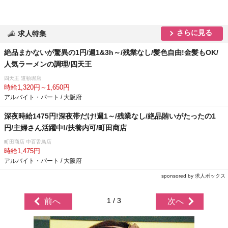
さらに見る
求人特集
絶品まかないが驚異の1円/週1&3h～/残業なし/髪色自由!金髪もOK/
人気ラーメンの調理/四天王
四天王 道頓堀店
時給1,320円～1,650円
アルバイト・パート / 大阪府
深夜時給1475円!深夜帯だけ!週1～/残業なし/絶品賄いがたったの1
円/主婦さん活躍中!/扶養内可/町田商店
町田商店 中百舌鳥店
時給1,475円
アルバイト・パート / 大阪府
sponsored by 求人ボックス
1 / 3
前へ
次へ