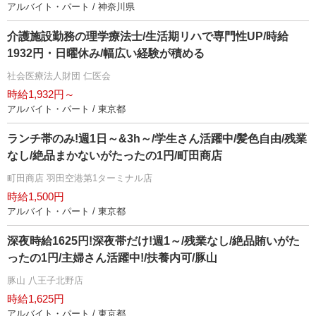
アルバイト・パート / 神奈川県
介護施設勤務の理学療法士/生活期リハで専門性UP/時給
1932円・日曜休み/幅広い経験が積める
社会医療法人財団 仁医会
時給1,932円～
アルバイト・パート / 東京都
ランチ帯のみ!週1日～&3h～/学生さん活躍中/髪色自由/残業
なし/絶品まかないがたったの1円/町田商店
町田商店 羽田空港第1ターミナル店
時給1,500円
アルバイト・パート / 東京都
深夜時給1625円!深夜帯だけ!週1～/残業なし/絶品賄いがた
ったの1円/主婦さん活躍中!/扶養内可/豚山
豚山 八王子北野店
時給1,625円
アルバイト・パート / 東京都