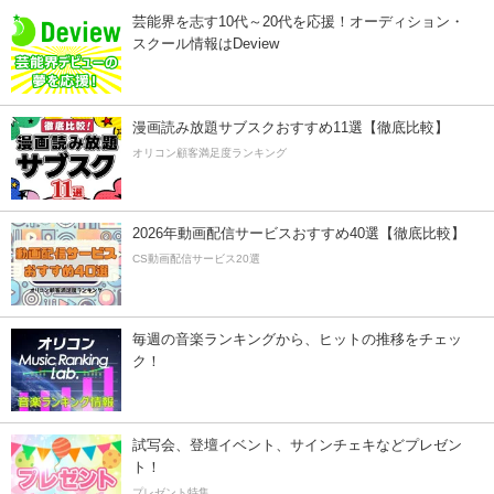
芸能界を志す10代～20代を応援！オーディション・
スクール情報はDeview
漫画読み放題サブスクおすすめ11選【徹底比較】
オリコン顧客満足度ランキング
2026年動画配信サービスおすすめ40選【徹底比較】
CS動画配信サービス20選
毎週の音楽ランキングから、ヒットの推移をチェッ
ク！
試写会、登壇イベント、サインチェキなどプレゼン
ト！
プレゼント特集