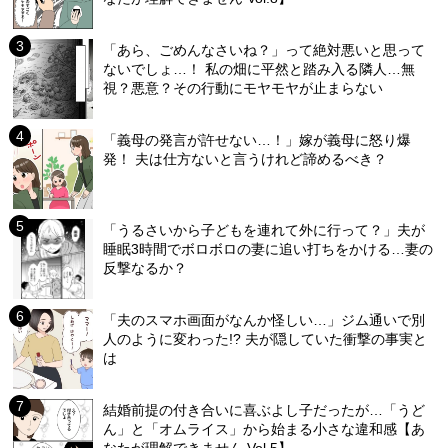
「あら、ごめんなさいね？」って絶対悪いと思って
ないでしょ…！ 私の畑に平然と踏み入る隣人…無
視？悪意？その行動にモヤモヤが止まらない
「義母の発言が許せない…！」嫁が義母に怒り爆
発！ 夫は仕方ないと言うけれど諦めるべき？
「うるさいから子どもを連れて外に行って？」夫が
睡眠3時間でボロボロの妻に追い打ちをかける…妻の
反撃なるか？
「夫のスマホ画面がなんか怪しい…」ジム通いで別
人のように変わった!? 夫が隠していた衝撃の事実と
は
結婚前提の付き合いに喜ぶよし子だったが…「うど
ん」と「オムライス」から始まる小さな違和感【あ