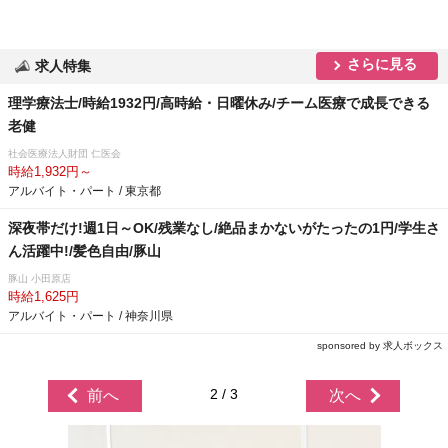
さらに見る
求人特集
理学療法士/時給1932円/高時給・日曜休み/チーム医療で成長できる
老健
社会医療法人財団 仁医会
時給1,932円～
アルバイト・パート / 東京都
深夜帯だけ!週1日～OK/残業なし/絶品まかないがたったの1円/学生さ
ん活躍中!/髪色自由/豚山
豚山 小田原店
時給1,625円
アルバイト・パート / 神奈川県
sponsored by 求人ボックス
2 / 3
前へ
次へ