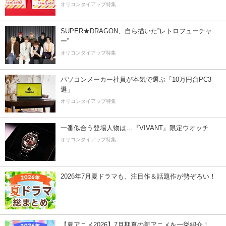
オリコンタイアップ特集
SUPER★DRAGON、自ら描いた”レトロフューチャ
ー”
オリコンタイアップ特集
パソコンメーカー社員が本気で選ぶ「10万円台PC3
選」
オリコンタイアップ特集
一番似合う登場人物は…『VIVANT』限定ウオッチ
オリコンタイアップ特集
2026年7月夏ドラマも、注目作＆話題作が勢ぞろい！
【夏アニメ2026】7月期夏の新アニメを一挙紹介！