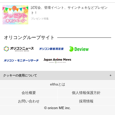
試写会、登壇イベント、サインチェキなどプレゼン
ト！
プレゼント特集
オリコングループサイト
クッキーの使用について
このサイトでは Cookie を使用して、ユーザーに合わせたコンテンツや広告の
elthaとは
表示、ソーシャル メディア機能の提供、広告の表示回数やクリック数の測定を
会社概要
個人情報保護方針
行っています。
また、ユーザーによるサイトの利用状況についても情報を収集し、ソーシャル
お問い合わせ
採用情報
メディアや広告配信、データ解析の各パートナーに提供しています。
各パートナーは、この情報とユーザーが各パートナーに提供した他の情報や、
© oricon ME inc.
ユーザーが各パートナーのサービスを使用したときに収集した他の情報を組み
合わせて使用することがあります。