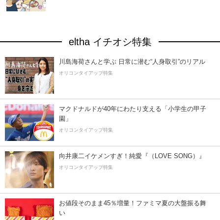
eltha イチオシ特集
川島海荷さんと学ぶ 日常に潜む“人身取引”のリアル
オリコンタイアップ特集
マクドナルドが40年にわたり支える「小学生の甲子
園」
オリコンタイアップ特集
向井康二イケメンすぎ！純愛『（LOVE SONG）』
オリコンタイアップ特集
お値段そのまま45％増量！ファミマ夏の大盤振る舞
い