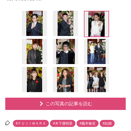
この写真の記事を読む
#ＦＵＪＩＷＡＲＡ
#木下優樹菜
#藤本敏史
#結婚