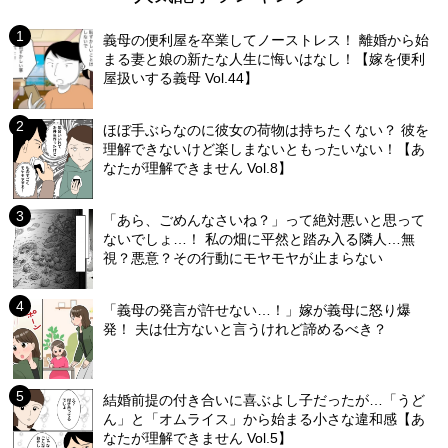
義母の便利屋を卒業してノーストレス！ 離婚から始
まる妻と娘の新たな人生に悔いはなし！【嫁を便利
屋扱いする義母 Vol.44】
ほぼ手ぶらなのに彼女の荷物は持ちたくない？ 彼を
理解できないけど楽しまないともったいない！【あ
なたが理解できません Vol.8】
「あら、ごめんなさいね？」って絶対悪いと思って
ないでしょ…！ 私の畑に平然と踏み入る隣人…無
視？悪意？その行動にモヤモヤが止まらない
「義母の発言が許せない…！」嫁が義母に怒り爆
発！ 夫は仕方ないと言うけれど諦めるべき？
結婚前提の付き合いに喜ぶよし子だったが…「うど
ん」と「オムライス」から始まる小さな違和感【あ
なたが理解できません Vol.5】