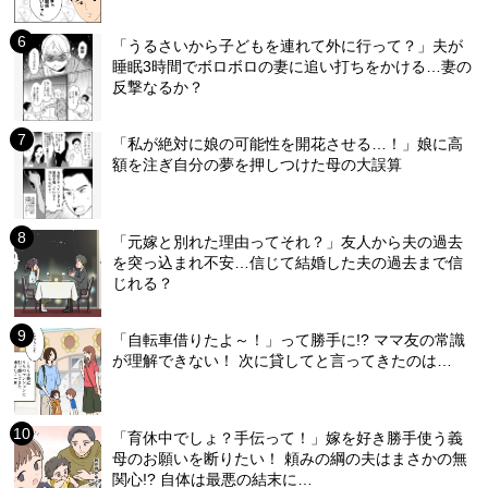
「うるさいから子どもを連れて外に行って？」夫が
睡眠3時間でボロボロの妻に追い打ちをかける…妻の
反撃なるか？
「私が絶対に娘の可能性を開花させる…！」娘に高
額を注ぎ自分の夢を押しつけた母の大誤算
「元嫁と別れた理由ってそれ？」友人から夫の過去
を突っ込まれ不安…信じて結婚した夫の過去まで信
じれる？
「自転車借りたよ～！」って勝手に!? ママ友の常識
が理解できない！ 次に貸してと言ってきたのは…
「育休中でしょ？手伝って！」嫁を好き勝手使う義
母のお願いを断りたい！ 頼みの綱の夫はまさかの無
関心!? 自体は最悪の結末に…