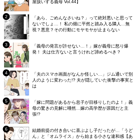
屋扱いする義母 Vol.44】
「あら、ごめんなさいね？」って絶対悪いと思って
ないでしょ…！ 私の畑に平然と踏み入る隣人…無
視？悪意？その行動にモヤモヤが止まらない
「義母の発言が許せない…！」嫁が義母に怒り爆
発！ 夫は仕方ないと言うけれど諦めるべき？
「夫のスマホ画面がなんか怪しい…」ジム通いで別
人のように変わった!? 夫が隠していた衝撃の事実と
は
「嫁に問題があるから息子が目移りしたのよ！」義
母の驚きの見解に唖然…嫁の高学歴が原因だと主
張!?
結婚前提の付き合いに喜ぶよし子だったが…「うど
ん」と「オムライス」から始まる小さな違和感【あ