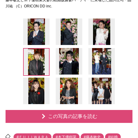
藤本敏史と木下優樹菜夫妻の結婚披露宴パーティーに来場した品川庄司・品
川祐 （C）ORICON DD inc.
この写真の記事を読む
#ＦＵＪＩＷＡＲＡ
#木下優樹菜
#藤本敏史
#結婚