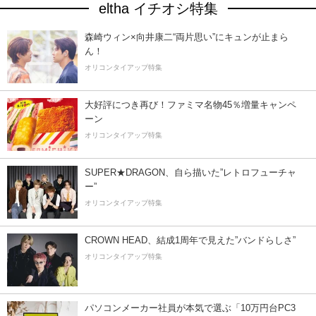
eltha イチオシ特集
森崎ウィン×向井康二“両片思い”にキュンが止まら
ん！
オリコンタイアップ特集
大好評につき再び！ファミマ名物45％増量キャンペ
ーン
オリコンタイアップ特集
SUPER★DRAGON、自ら描いた”レトロフューチャ
ー”
オリコンタイアップ特集
CROWN HEAD、結成1周年で見えた”バンドらしさ”
オリコンタイアップ特集
パソコンメーカー社員が本気で選ぶ「10万円台PC3