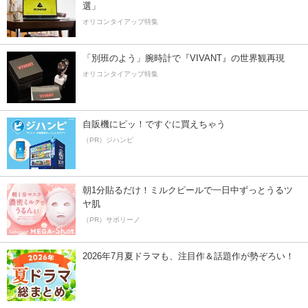
選」
オリコンタイアップ特集
「別班のよう」腕時計で『VIVANT』の世界観再現
オリコンタイアップ特集
自販機にピッ！ですぐに買えちゃう
（PR）ジハンピ
朝1分貼るだけ！ミルクピールで一日中ずっとうるツ
ヤ肌
（PR）サボリーノ
2026年7月夏ドラマも、注目作＆話題作が勢ぞろい！