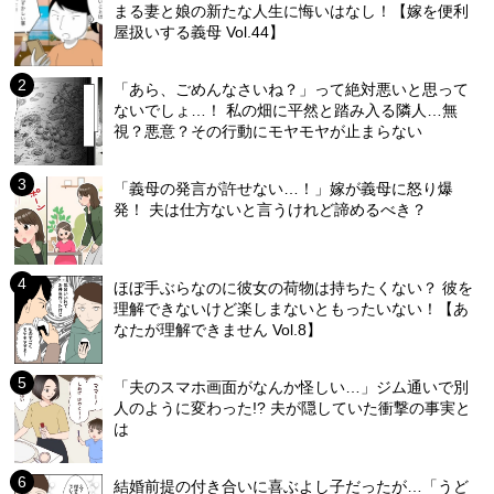
まる妻と娘の新たな人生に悔いはなし！【嫁を便利
屋扱いする義母 Vol.44】
「あら、ごめんなさいね？」って絶対悪いと思って
ないでしょ…！ 私の畑に平然と踏み入る隣人…無
視？悪意？その行動にモヤモヤが止まらない
「義母の発言が許せない…！」嫁が義母に怒り爆
発！ 夫は仕方ないと言うけれど諦めるべき？
ほぼ手ぶらなのに彼女の荷物は持ちたくない？ 彼を
理解できないけど楽しまないともったいない！【あ
なたが理解できません Vol.8】
「夫のスマホ画面がなんか怪しい…」ジム通いで別
人のように変わった!? 夫が隠していた衝撃の事実と
は
結婚前提の付き合いに喜ぶよし子だったが…「うど