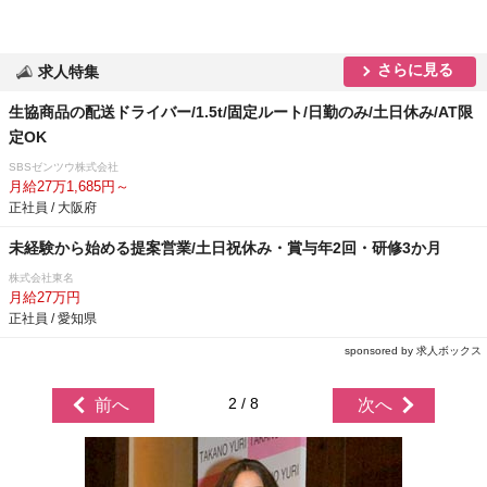
さらに見る
求人特集
生協商品の配送ドライバー/1.5t/固定ルート/日勤のみ/土日休み/AT限
定OK
SBSゼンツウ株式会社
月給27万1,685円～
正社員 / 大阪府
未経験から始める提案営業/土日祝休み・賞与年2回・研修3か月
株式会社東名
月給27万円
正社員 / 愛知県
sponsored by 求人ボックス
2 / 8
前へ
次へ