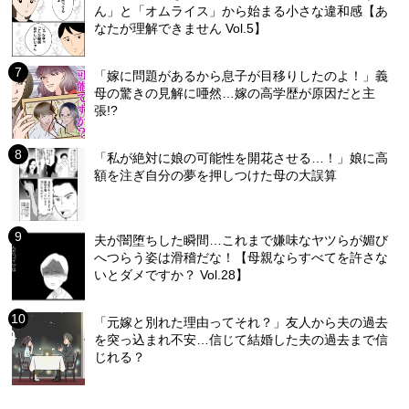
ん」と「オムライス」から始まる小さな違和感【あ
なたが理解できません Vol.5】
「嫁に問題があるから息子が目移りしたのよ！」義
母の驚きの見解に唖然…嫁の高学歴が原因だと主
張!?
「私が絶対に娘の可能性を開花させる…！」娘に高
額を注ぎ自分の夢を押しつけた母の大誤算
夫が闇堕ちした瞬間…これまで嫌味なヤツらが媚び
へつらう姿は滑稽だな！【母親ならすべてを許さな
いとダメですか？ Vol.28】
「元嫁と別れた理由ってそれ？」友人から夫の過去
を突っ込まれ不安…信じて結婚した夫の過去まで信
じれる？