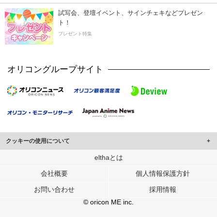
試写会、登壇イベント、サインチェキなどプレゼン
ト！
プレゼント特集
オリコングループサイト
クッキーの使用について
このサイトでは Cookie を使用して、ユーザーに合わせたコンテンツや広告の
elthaとは
表示、ソーシャル メディア機能の提供、広告の表示回数やクリック数の測定を
会社概要
個人情報保護方針
行っています。
また、ユーザーによるサイトの利用状況についても情報を収集し、ソーシャル
お問い合わせ
採用情報
メディアや広告配信、データ解析の各パートナーに提供しています。
各パートナーは、この情報とユーザーが各パートナーに提供した他の情報や、
© oricon ME inc.
ユーザーが各パートナーのサービスを使用したときに収集した他の情報を組み
合わせて使用することがあります。