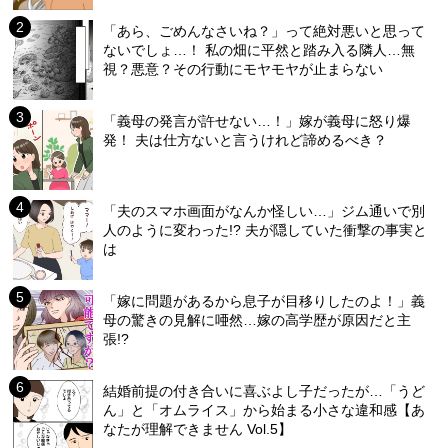
「あら、ごめんなさいね？」って絶対悪いと思って
ないでしょ…！ 私の畑に平然と踏み入る隣人…無
視？悪意？その行動にモヤモヤが止まらない
「義母の発言が許せない…！」嫁が義母に怒り爆
発！ 夫は仕方ないと言うけれど諦めるべき？
「夫のスマホ画面がなんか怪しい…」ジム通いで別
人のように変わった!? 夫が隠していた衝撃の事実と
は
「嫁に問題があるから息子が目移りしたのよ！」義
母の驚きの見解に唖然…嫁の高学歴が原因だと主
張!?
結婚前提の付き合いに喜ぶよし子だったが…「うど
ん」と「オムライス」から始まる小さな違和感【あ
なたが理解できません Vol.5】