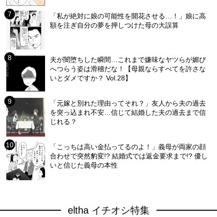
「私が絶対に娘の可能性を開花させる…！」娘に高
額を注ぎ自分の夢を押しつけた母の大誤算
夫が闇堕ちした瞬間…これまで嫌味なヤツらが媚び
へつらう姿は滑稽だな！【母親ならすべてを許さな
いとダメですか？ Vol.28】
「元嫁と別れた理由ってそれ？」友人から夫の過去
を突っ込まれ不安…信じて結婚した夫の過去まで信
じれる？
「こっちは高い金払ってるのよ！」義母が両家の顔
合わせで突然豹変!? 結婚式では返金要求まで!? 優し
いと信じた義母の本性
eltha イチオシ特集