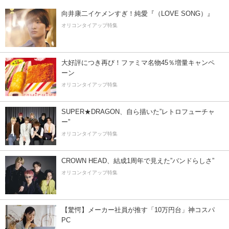
向井康二イケメンすぎ！純愛『（LOVE SONG）』
オリコンタイアップ特集
大好評につき再び！ファミマ名物45％増量キャンペ
ーン
オリコンタイアップ特集
SUPER★DRAGON、自ら描いた”レトロフューチャ
ー”
オリコンタイアップ特集
CROWN HEAD、結成1周年で見えた”バンドらしさ”
オリコンタイアップ特集
【驚愕】メーカー社員が推す「10万円台」神コスパ
PC