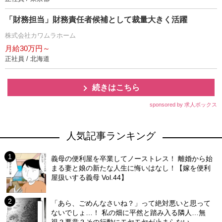
「財務担当」財務責任者候補として裁量大きく活躍
株式会社カワムラホーム
月給30万円～
正社員 / 北海道
続きはこちら
sponsored by 求人ボックス
人気記事ランキング
義母の便利屋を卒業してノーストレス！ 離婚から始
まる妻と娘の新たな人生に悔いはなし！【嫁を便利
屋扱いする義母 Vol.44】
「あら、ごめんなさいね？」って絶対悪いと思って
ないでしょ…！ 私の畑に平然と踏み入る隣人…無