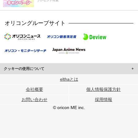
プレゼント特集
オリコングループサイト
クッキーの使用について
このサイトでは Cookie を使用して、ユーザーに合わせたコンテンツや広告の
elthaとは
表示、ソーシャル メディア機能の提供、広告の表示回数やクリック数の測定を
会社概要
個人情報保護方針
行っています。
また、ユーザーによるサイトの利用状況についても情報を収集し、ソーシャル
お問い合わせ
採用情報
メディアや広告配信、データ解析の各パートナーに提供しています。
各パートナーは、この情報とユーザーが各パートナーに提供した他の情報や、
© oricon ME inc.
ユーザーが各パートナーのサービスを使用したときに収集した他の情報を組み
合わせて使用することがあります。