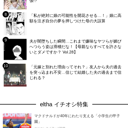
張!?
「私が絶対に娘の可能性を開花させる…！」娘に高
額を注ぎ自分の夢を押しつけた母の大誤算
夫が闇堕ちした瞬間…これまで嫌味なヤツらが媚び
へつらう姿は滑稽だな！【母親ならすべてを許さな
いとダメですか？ Vol.28】
「元嫁と別れた理由ってそれ？」友人から夫の過去
を突っ込まれ不安…信じて結婚した夫の過去まで信
じれる？
eltha イチオシ特集
マクドナルドが40年にわたり支える「小学生の甲子
園」