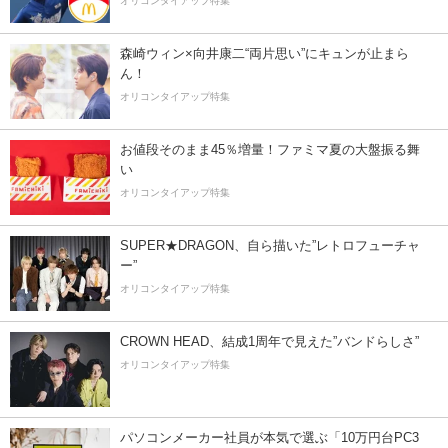
オリコンタイアップ特集
森崎ウィン×向井康二“両片思い”にキュンが止まら
ん！
オリコンタイアップ特集
お値段そのまま45％増量！ファミマ夏の大盤振る舞
い
オリコンタイアップ特集
SUPER★DRAGON、自ら描いた”レトロフューチャ
ー”
オリコンタイアップ特集
CROWN HEAD、結成1周年で見えた”バンドらしさ”
オリコンタイアップ特集
パソコンメーカー社員が本気で選ぶ「10万円台PC3