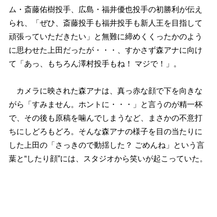
ム・斎藤佑樹投手、広島・福井優也投手の初勝利が伝え
られ、「ぜひ、斎藤投手も福井投手も新人王を目指して
頑張っていただきたい」と無難に締めくくったかのよう
に思わせた上田だったが・・・、すかさず森アナに向け
て「あっ、もちろん澤村投手もね！ マジで！」。
カメラに映された森アナは、真っ赤な顔で下を向きな
がら「すみません。ホントに・・・」と言うのが精一杯
で、その後も原稿を噛んでしまうなど、まさかの不意打
ちにしどろもどろ。そんな森アナの様子を目の当たりに
した上田の「さっきので動揺した？ ごめんね」という言
葉と“したり顔”には、スタジオから笑いが起こっていた。