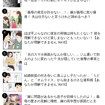
視？悪意？その行動にモヤモヤが止まらない
「義母の発言が許せない…！」嫁が義母に怒り爆
発！ 夫は仕方ないと言うけれど諦めるべき？
ほぼ手ぶらなのに彼女の荷物は持ちたくない？ 彼を
理解できないけど楽しまないともったいない！【あ
なたが理解できません Vol.8】
「夫のスマホ画面がなんか怪しい…」ジム通いで別
人のように変わった!? 夫が隠していた衝撃の事実と
は
結婚前提の付き合いに喜ぶよし子だったが…「うど
ん」と「オムライス」から始まる小さな違和感【あ
なたが理解できません Vol.5】
「嫁に問題があるから息子が目移りしたのよ！」義
母の驚きの見解に唖然…嫁の高学歴が原因だと主