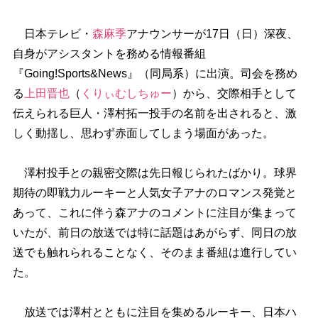
日本テレビ・
森麻季
アナウンサーが17日（日）深夜、
自身がアシスタントを務める情報番組
『Going!Sports&News』（同局系）に出演。司会を務め
る
上田晋也
（
くりぃむしちゅー
）から、交際相手として
伝えられる巨人・澤村拓一投手の名前を出されると、激
しく動揺し、思わず赤面してしまう場面があった。
澤村投手との親密交際は先日報じられたばかり。球界
期待の即戦力ルーキーと人気女子アナのロマンス発覚と
あって、これに伴う森アナのコメントに注目が集まって
いたが、前日の放送では特に話題はあがらず、同日の放
送でも触れられることなく、そのまま番組は進行してい
た。
放送では澤村とともに注目を集めるルーキー、日本ハ