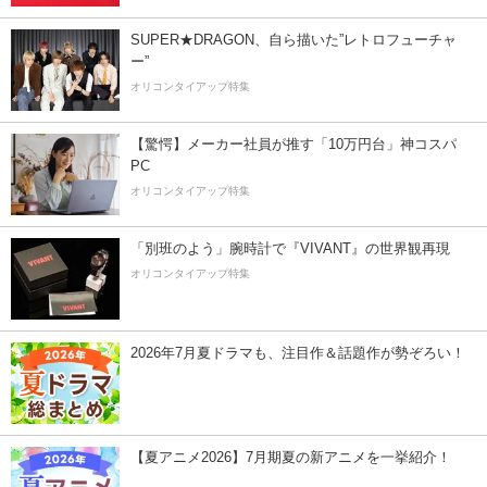
SUPER★DRAGON、自ら描いた”レトロフューチャ
ー”
オリコンタイアップ特集
【驚愕】メーカー社員が推す「10万円台」神コスパ
PC
オリコンタイアップ特集
「別班のよう」腕時計で『VIVANT』の世界観再現
オリコンタイアップ特集
2026年7月夏ドラマも、注目作＆話題作が勢ぞろい！
【夏アニメ2026】7月期夏の新アニメを一挙紹介！