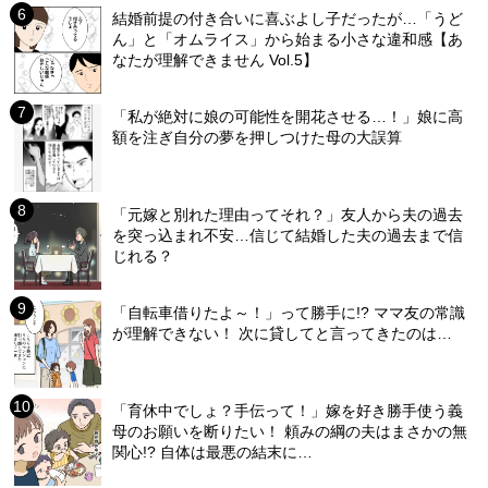
結婚前提の付き合いに喜ぶよし子だったが…「うど
ん」と「オムライス」から始まる小さな違和感【あ
なたが理解できません Vol.5】
「私が絶対に娘の可能性を開花させる…！」娘に高
額を注ぎ自分の夢を押しつけた母の大誤算
「元嫁と別れた理由ってそれ？」友人から夫の過去
を突っ込まれ不安…信じて結婚した夫の過去まで信
じれる？
「自転車借りたよ～！」って勝手に!? ママ友の常識
が理解できない！ 次に貸してと言ってきたのは…
「育休中でしょ？手伝って！」嫁を好き勝手使う義
母のお願いを断りたい！ 頼みの綱の夫はまさかの無
関心!? 自体は最悪の結末に…