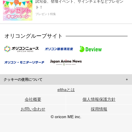
試写会、登壇イベント、サインチェキなどプレゼン
ト！
プレゼント特集
オリコングループサイト
クッキーの使用について
このサイトでは Cookie を使用して、ユーザーに合わせたコンテンツや広告の
elthaとは
表示、ソーシャル メディア機能の提供、広告の表示回数やクリック数の測定を
会社概要
個人情報保護方針
行っています。
また、ユーザーによるサイトの利用状況についても情報を収集し、ソーシャル
お問い合わせ
採用情報
メディアや広告配信、データ解析の各パートナーに提供しています。
各パートナーは、この情報とユーザーが各パートナーに提供した他の情報や、
© oricon ME inc.
ユーザーが各パートナーのサービスを使用したときに収集した他の情報を組み
合わせて使用することがあります。