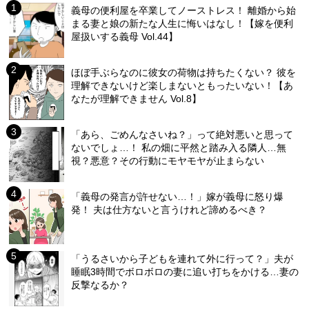
義母の便利屋を卒業してノーストレス！ 離婚から始
まる妻と娘の新たな人生に悔いはなし！【嫁を便利
屋扱いする義母 Vol.44】
ほぼ手ぶらなのに彼女の荷物は持ちたくない？ 彼を
理解できないけど楽しまないともったいない！【あ
なたが理解できません Vol.8】
「あら、ごめんなさいね？」って絶対悪いと思って
ないでしょ…！ 私の畑に平然と踏み入る隣人…無
視？悪意？その行動にモヤモヤが止まらない
「義母の発言が許せない…！」嫁が義母に怒り爆
発！ 夫は仕方ないと言うけれど諦めるべき？
「うるさいから子どもを連れて外に行って？」夫が
睡眠3時間でボロボロの妻に追い打ちをかける…妻の
反撃なるか？