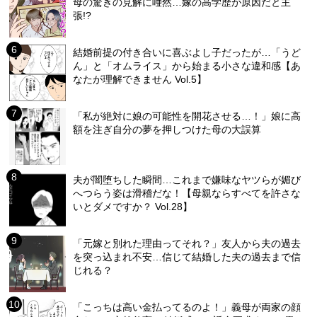
母の驚きの見解に唖然…嫁の高学歴が原因だと主
張!?
結婚前提の付き合いに喜ぶよし子だったが…「うど
ん」と「オムライス」から始まる小さな違和感【あ
なたが理解できません Vol.5】
「私が絶対に娘の可能性を開花させる…！」娘に高
額を注ぎ自分の夢を押しつけた母の大誤算
夫が闇堕ちした瞬間…これまで嫌味なヤツらが媚び
へつらう姿は滑稽だな！【母親ならすべてを許さな
いとダメですか？ Vol.28】
「元嫁と別れた理由ってそれ？」友人から夫の過去
を突っ込まれ不安…信じて結婚した夫の過去まで信
じれる？
「こっちは高い金払ってるのよ！」義母が両家の顔