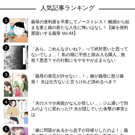
人気記事ランキング
義母の便利屋を卒業してノーストレス！ 離婚から始
まる妻と娘の新たな人生に悔いはなし！【嫁を便利
屋扱いする義母 Vol.44】
「あら、ごめんなさいね？」って絶対悪いと思って
ないでしょ…！ 私の畑に平然と踏み入る隣人…無
視？悪意？その行動にモヤモヤが止まらない
「義母の発言が許せない…！」嫁が義母に怒り爆
発！ 夫は仕方ないと言うけれど諦めるべき？
「夫のスマホ画面がなんか怪しい…」ジム通いで別
人のように変わった!? 夫が隠していた衝撃の事実と
は
「嫁に問題があるから息子が目移りしたのよ！」義