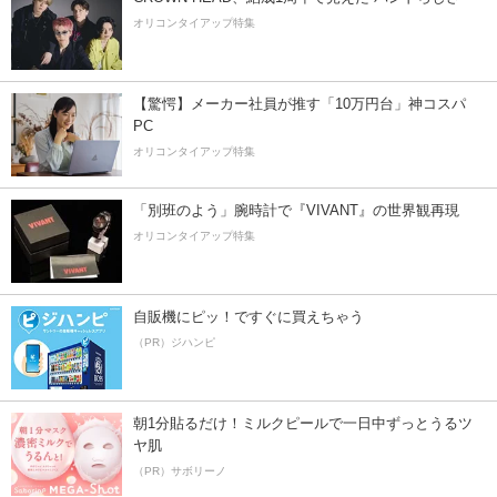
オリコンタイアップ特集
【驚愕】メーカー社員が推す「10万円台」神コスパ
PC
オリコンタイアップ特集
「別班のよう」腕時計で『VIVANT』の世界観再現
オリコンタイアップ特集
自販機にピッ！ですぐに買えちゃう
（PR）ジハンピ
朝1分貼るだけ！ミルクピールで一日中ずっとうるツ
ヤ肌
（PR）サボリーノ