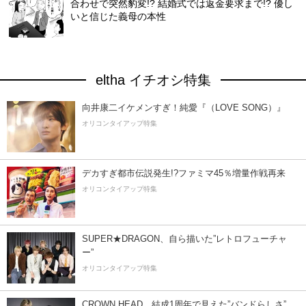
合わせで突然豹変!? 結婚式では返金要求まで!? 優し
いと信じた義母の本性
eltha イチオシ特集
向井康二イケメンすぎ！純愛『（LOVE SONG）』
オリコンタイアップ特集
デカすぎ都市伝説発生!?ファミマ45％増量作戦再来
オリコンタイアップ特集
SUPER★DRAGON、自ら描いた”レトロフューチャ
ー”
オリコンタイアップ特集
CROWN HEAD、結成1周年で見えた”バンドらしさ”