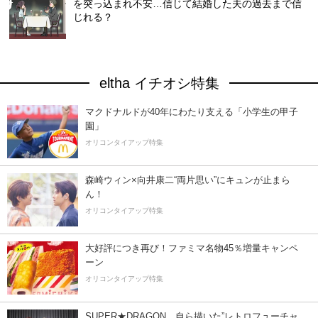
を突っ込まれ不安…信じて結婚した夫の過去まで信
じれる？
eltha イチオシ特集
マクドナルドが40年にわたり支える「小学生の甲子
園」
オリコンタイアップ特集
森崎ウィン×向井康二“両片思い”にキュンが止まら
ん！
オリコンタイアップ特集
大好評につき再び！ファミマ名物45％増量キャンペ
ーン
オリコンタイアップ特集
SUPER★DRAGON、自ら描いた”レトロフューチャ