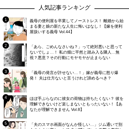
人気記事ランキング
義母の便利屋を卒業してノーストレス！ 離婚から始
まる妻と娘の新たな人生に悔いはなし！【嫁を便利
屋扱いする義母 Vol.44】
「あら、ごめんなさいね？」って絶対悪いと思って
ないでしょ…！ 私の畑に平然と踏み入る隣人…無
視？悪意？その行動にモヤモヤが止まらない
「義母の発言が許せない…！」嫁が義母に怒り爆
発！ 夫は仕方ないと言うけれど諦めるべき？
ほぼ手ぶらなのに彼女の荷物は持ちたくない？ 彼を
理解できないけど楽しまないともったいない！【あ
なたが理解できません Vol.8】
「夫のスマホ画面がなんか怪しい…」ジム通いで別