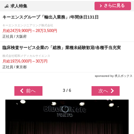
さらに見る
求人特集
キーエンスグループ「輸出入業務」/年間休日131日
キーエンスエンジニアリング株式会社
月給24万9,900円～28万3,500円
正社員 / 大阪府
臨床検査サービス企業の「総務」業種未経験歓迎/各種手当充実
株式会社昭和メディカルサイエンス
月給19万6,000円～30万円
正社員 / 東京都
sponsored by 求人ボックス
3 / 6
前へ
次へ