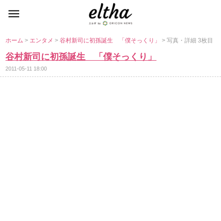
ホーム
>
エンタメ
>
谷村新司に初孫誕生 「僕そっくり」
> 写真・詳細 3枚目
谷村新司に初孫誕生 「僕そっくり」
2011-05-11 18:00