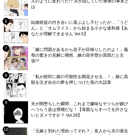
人のように変わった!? 夫が隠していた衝撃の事実と
は
結婚前提の付き合いに喜ぶよし子だったが…「うど
ん」と「オムライス」から始まる小さな違和感【あ
なたが理解できません Vol.5】
「嫁に問題があるから息子が目移りしたのよ！」義
母の驚きの見解に唖然…嫁の高学歴が原因だと主
張!?
「私が絶対に娘の可能性を開花させる…！」娘に高
額を注ぎ自分の夢を押しつけた母の大誤算
夫が闇堕ちした瞬間…これまで嫌味なヤツらが媚び
へつらう姿は滑稽だな！【母親ならすべてを許さな
いとダメですか？ Vol.28】
「元嫁と別れた理由ってそれ？」友人から夫の過去