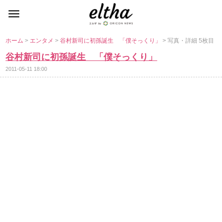
ホーム
>
エンタメ
>
谷村新司に初孫誕生 「僕そっくり」
> 写真・詳細 5枚目
谷村新司に初孫誕生 「僕そっくり」
2011-05-11 18:00