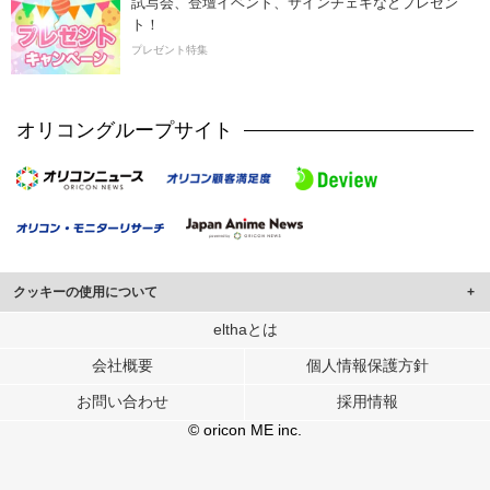
試写会、登壇イベント、サインチェキなどプレゼン
ト！
プレゼント特集
オリコングループサイト
クッキーの使用について
このサイトでは Cookie を使用して、ユーザーに合わせたコンテンツや広告の
elthaとは
表示、ソーシャル メディア機能の提供、広告の表示回数やクリック数の測定を
会社概要
個人情報保護方針
行っています。
また、ユーザーによるサイトの利用状況についても情報を収集し、ソーシャル
お問い合わせ
採用情報
メディアや広告配信、データ解析の各パートナーに提供しています。
各パートナーは、この情報とユーザーが各パートナーに提供した他の情報や、
© oricon ME inc.
ユーザーが各パートナーのサービスを使用したときに収集した他の情報を組み
合わせて使用することがあります。