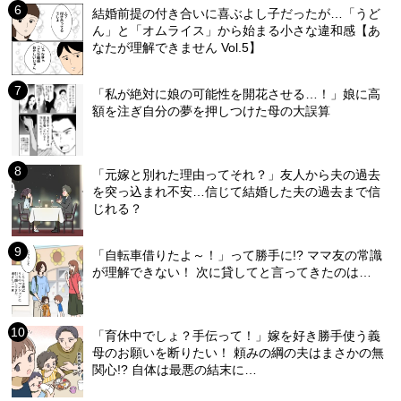
結婚前提の付き合いに喜ぶよし子だったが…「うど
ん」と「オムライス」から始まる小さな違和感【あ
なたが理解できません Vol.5】
「私が絶対に娘の可能性を開花させる…！」娘に高
額を注ぎ自分の夢を押しつけた母の大誤算
「元嫁と別れた理由ってそれ？」友人から夫の過去
を突っ込まれ不安…信じて結婚した夫の過去まで信
じれる？
「自転車借りたよ～！」って勝手に!? ママ友の常識
が理解できない！ 次に貸してと言ってきたのは…
「育休中でしょ？手伝って！」嫁を好き勝手使う義
母のお願いを断りたい！ 頼みの綱の夫はまさかの無
関心!? 自体は最悪の結末に…