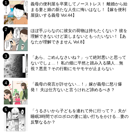
義母の便利屋を卒業してノーストレス！ 離婚から始
まる妻と娘の新たな人生に悔いはなし！【嫁を便利
屋扱いする義母 Vol.44】
ほぼ手ぶらなのに彼女の荷物は持ちたくない？ 彼を
理解できないけど楽しまないともったいない！【あ
なたが理解できません Vol.8】
「あら、ごめんなさいね？」って絶対悪いと思って
ないでしょ…！ 私の畑に平然と踏み入る隣人…無
視？悪意？その行動にモヤモヤが止まらない
「義母の発言が許せない…！」嫁が義母に怒り爆
発！ 夫は仕方ないと言うけれど諦めるべき？
「うるさいから子どもを連れて外に行って？」夫が
睡眠3時間でボロボロの妻に追い打ちをかける…妻の
反撃なるか？