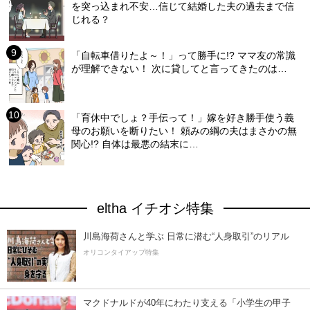
を突っ込まれ不安…信じて結婚した夫の過去まで信
じれる？
「自転車借りたよ～！」って勝手に!? ママ友の常識
が理解できない！ 次に貸してと言ってきたのは…
「育休中でしょ？手伝って！」嫁を好き勝手使う義
母のお願いを断りたい！ 頼みの綱の夫はまさかの無
関心!? 自体は最悪の結末に…
eltha イチオシ特集
川島海荷さんと学ぶ 日常に潜む“人身取引”のリアル
オリコンタイアップ特集
マクドナルドが40年にわたり支える「小学生の甲子