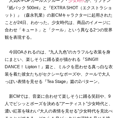
人気K-POPガールズグループ・
少女時代
が、リプトン
『紙パック 500ml』と『EXTRA SHOT（エクストラショ
ット）』（森永乳業）の新CMキャラクターに起用された
ことが24日、わかった。少女時代は、商品のイメージに
合わせ「キュート」と「クール」という異なる2つの世界
観を表現する。
今回OAされるのは、“九人九色”のカラフルな衣装を身
にまとい、楽しそうに踊る姿が描かれる『SING!!!
DANCE！ Lipton！』篇と、ミルクを思わせる真っ白な衣
装を着た彼女たちがセクシーなポーズや、クールで大人
っぽい表情を見せる『Tea Stage』篇の2パターン。
新CMでは、音楽に合わせて楽しそうに踊る笑顔や、9
人でビシッとポーズを決める“アーティスト”少女時代と、
濃い紅茶を味わい“大人の表情を見せる”少女時代を見比べ