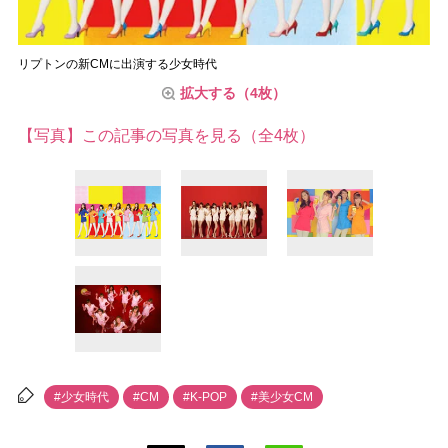
リプトンの新CMに出演する少女時代
拡大する（4枚）
【写真】この記事の写真を見る（全4枚）
#少女時代
#CM
#K-POP
#美少女CM