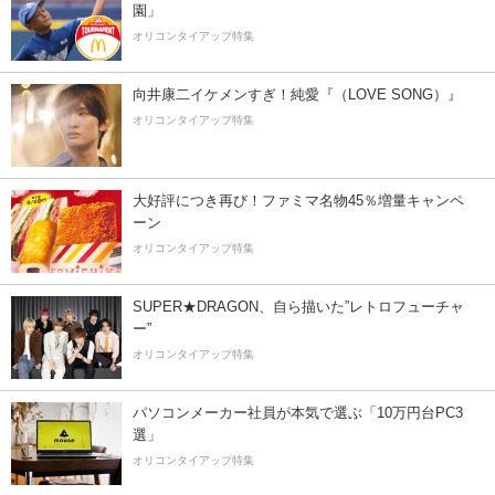
園」
オリコンタイアップ特集
向井康二イケメンすぎ！純愛『（LOVE SONG）』
オリコンタイアップ特集
大好評につき再び！ファミマ名物45％増量キャンペ
ーン
オリコンタイアップ特集
SUPER★DRAGON、自ら描いた”レトロフューチャ
ー”
オリコンタイアップ特集
パソコンメーカー社員が本気で選ぶ「10万円台PC3
選」
オリコンタイアップ特集