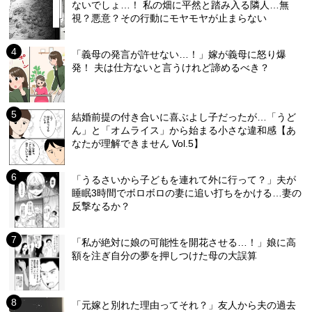
ないでしょ…！ 私の畑に平然と踏み入る隣人…無
視？悪意？その行動にモヤモヤが止まらない
「義母の発言が許せない…！」嫁が義母に怒り爆
発！ 夫は仕方ないと言うけれど諦めるべき？
結婚前提の付き合いに喜ぶよし子だったが…「うど
ん」と「オムライス」から始まる小さな違和感【あ
なたが理解できません Vol.5】
「うるさいから子どもを連れて外に行って？」夫が
睡眠3時間でボロボロの妻に追い打ちをかける…妻の
反撃なるか？
「私が絶対に娘の可能性を開花させる…！」娘に高
額を注ぎ自分の夢を押しつけた母の大誤算
「元嫁と別れた理由ってそれ？」友人から夫の過去