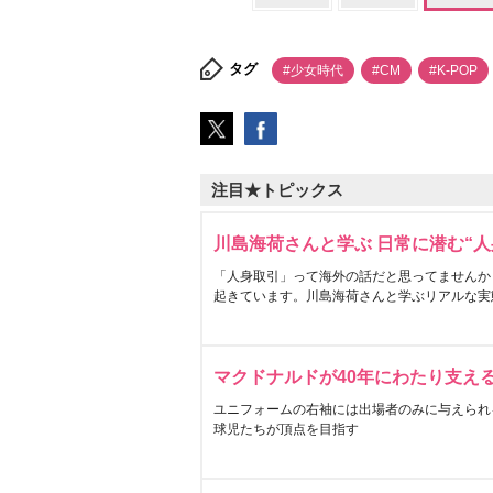
タグ
#少女時代
#CM
#K-POP
注目★トピックス
川島海荷さんと学ぶ 日常に潜む“人
「人身取引」って海外の話だと思ってませんか
起きています。川島海荷さんと学ぶリアルな実
マクドナルドが40年にわたり支え
ユニフォームの右袖には出場者のみに与えられ
球児たちが頂点を目指す