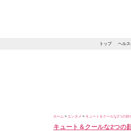
トップ
ヘルス
メイク・コスメ・スキ
ホーム
>
エンタメ
>
キュート＆クールな2つの顔
キュート＆クールな2つの