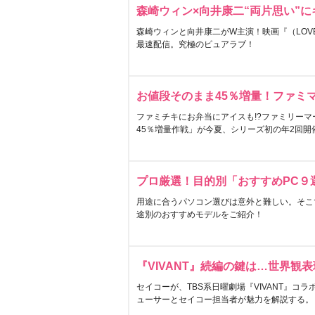
森崎ウィン×向井康二“両片思い”
森崎ウィンと向井康二がW主演！映画『（LOVE S
最速配信。究極のピュアラブ！
お値段そのまま45％増量！ファミ
ファミチキにお弁当にアイスも!?ファミリーマ
45％増量作戦」が今夏、シリーズ初の年2回開
プロ厳選！目的別「おすすめPC９
用途に合うパソコン選びは意外と難しい。そこ
途別のおすすめモデルをご紹介！
『VIVANT』続編の鍵は…世界観
セイコーが、TBS系日曜劇場『VIVANT』コ
ューサーとセイコー担当者が魅力を解説する。