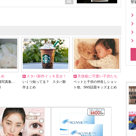
登
とめ
スタバ新作イッキ見せ！
天使級に可愛い子供たち
猫写真集…
いくつ知ってる？ スタバ新
ペットと子供の仲良しショッ
リ
作まとめ
ト他、SNS話題キッズまとめ