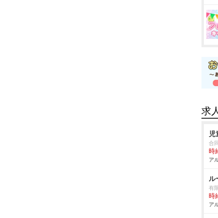
求
児
合
時給
アル
ル
有
時給
アル