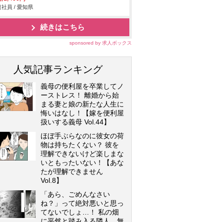
社員 / 愛知県
続きはこちら
sponsored by 求人ボックス
人気記事ランキング
義母の便利屋を卒業してノ
ーストレス！ 離婚から始
まる妻と娘の新たな人生に
悔いはなし！【嫁を便利屋
扱いする義母 Vol.44】
ほぼ手ぶらなのに彼女の荷
物は持ちたくない？ 彼を
理解できないけど楽しまな
いともったいない！【あな
たが理解できません
Vol.8】
「あら、ごめんなさい
ね？」って絶対悪いと思っ
てないでしょ…！ 私の畑
に平然と踏み入る隣人…無