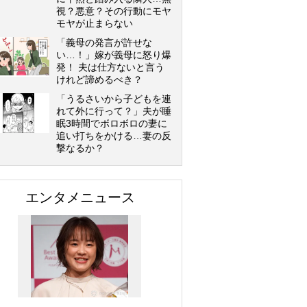
視？悪意？その行動にモヤ
モヤが止まらない
「義母の発言が許せな
い…！」嫁が義母に怒り爆
発！ 夫は仕方ないと言う
けれど諦めるべき？
「うるさいから子どもを連
れて外に行って？」夫が睡
眠3時間でボロボロの妻に
追い打ちをかける…妻の反
撃なるか？
エンタメニュース