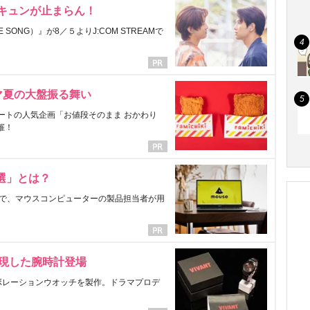
にキュンが止まらん！
ONG）』が8／５よりJ:COM STREAMで
マ夏の大盤振る舞い
ートの人気企画「お値段そのまま おかわり
催！
選」とは？
で、マウスコンピューターの製品担当者が用
表現した腕時計登場
ラボレーションウオッチを製作。ドラマプロデ