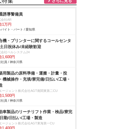
人特集
さらに見る
通誘導警備員
式会社AR
給1万円
バイト・パート / 愛知県
合機・プリンターに関するコールセンタ
/土日祝休み/未経験歓迎
式会社ベルシステム24
1,600円
社員 / 神奈川県
築用製品の原料準備・運搬・計量・投
・機械操作・充填/寮完備/日払い/工場・
造
Tエージェント株式会社AGT南関東第二CU
1,500円
社員 / 神奈川県
動車製品のリーチリフト作業・検品/寮完
/日勤/日払い/工場・製造
Tエージェント株式会社AGT東海第一CU
1,400円