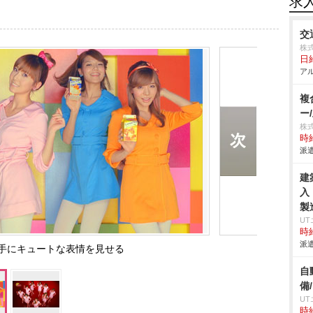
求
交
株
日
アル
複
ー
株
時給
派遣
建
入
製
U
時給
派遣
片手にキュートな表情を見せる
自
備
U
時給