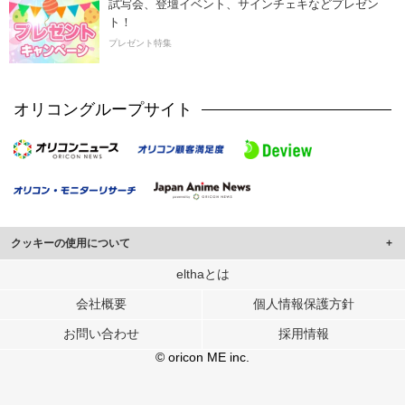
試写会、登壇イベント、サインチェキなどプレゼン
ト！
プレゼント特集
オリコングループサイト
クッキーの使用について
このサイトでは Cookie を使用して、ユーザーに合わせたコンテンツや広告の
elthaとは
表示、ソーシャル メディア機能の提供、広告の表示回数やクリック数の測定を
会社概要
個人情報保護方針
行っています。
また、ユーザーによるサイトの利用状況についても情報を収集し、ソーシャル
お問い合わせ
採用情報
メディアや広告配信、データ解析の各パートナーに提供しています。
各パートナーは、この情報とユーザーが各パートナーに提供した他の情報や、
© oricon ME inc.
ユーザーが各パートナーのサービスを使用したときに収集した他の情報を組み
合わせて使用することがあります。