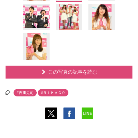
この写真の記事を読む
#吉川晃司
#ＲＩＫＡＣＯ