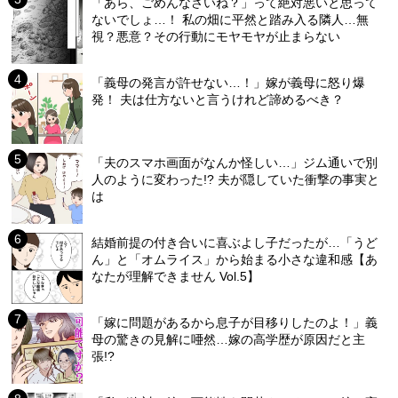
「あら、ごめんなさいね？」って絶対悪いと思って
ないでしょ…！ 私の畑に平然と踏み入る隣人…無
視？悪意？その行動にモヤモヤが止まらない
「義母の発言が許せない…！」嫁が義母に怒り爆
発！ 夫は仕方ないと言うけれど諦めるべき？
「夫のスマホ画面がなんか怪しい…」ジム通いで別
人のように変わった!? 夫が隠していた衝撃の事実と
は
結婚前提の付き合いに喜ぶよし子だったが…「うど
ん」と「オムライス」から始まる小さな違和感【あ
なたが理解できません Vol.5】
「嫁に問題があるから息子が目移りしたのよ！」義
母の驚きの見解に唖然…嫁の高学歴が原因だと主
張!?