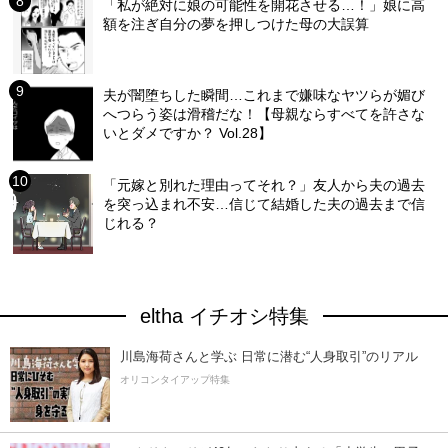
「私が絶対に娘の可能性を開花させる…！」娘に高
額を注ぎ自分の夢を押しつけた母の大誤算
夫が闇堕ちした瞬間…これまで嫌味なヤツらが媚び
へつらう姿は滑稽だな！【母親ならすべてを許さな
いとダメですか？ Vol.28】
「元嫁と別れた理由ってそれ？」友人から夫の過去
を突っ込まれ不安…信じて結婚した夫の過去まで信
じれる？
eltha イチオシ特集
川島海荷さんと学ぶ 日常に潜む“人身取引”のリアル
オリコンタイアップ特集