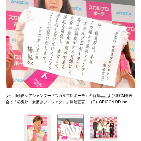
女性用頭皮ケアシャンプー『スカルプD ボーテ』の新商品および新CM発表
会で「椿鬼奴 女磨きプロジェクト」開始宣言 （C）ORICON DD inc.