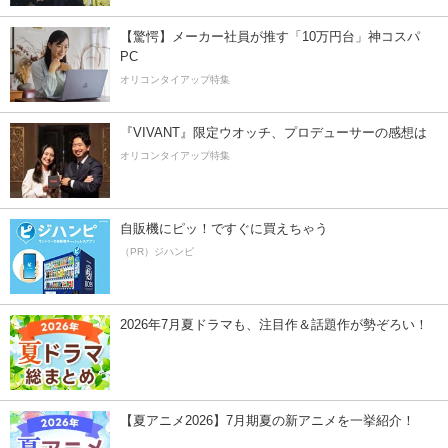
【驚愕】メーカー社員が推す「10万円台」神コスパ
PC
オリコンタイアップ特集
『VIVANT』限定ウオッチ、プロデューサーの感想は
オリコンタイアップ特集
自販機にピッ！ですぐに買えちゃう
（PR）ジハンピ
2026年7月夏ドラマも、注目作＆話題作が勢ぞろい！
【夏アニメ2026】7月期夏の新アニメを一挙紹介！