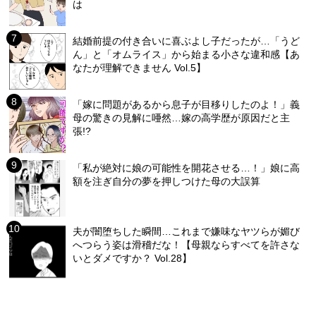
は
結婚前提の付き合いに喜ぶよし子だったが…「うど
ん」と「オムライス」から始まる小さな違和感【あ
なたが理解できません Vol.5】
「嫁に問題があるから息子が目移りしたのよ！」義
母の驚きの見解に唖然…嫁の高学歴が原因だと主
張!?
「私が絶対に娘の可能性を開花させる…！」娘に高
額を注ぎ自分の夢を押しつけた母の大誤算
夫が闇堕ちした瞬間…これまで嫌味なヤツらが媚び
へつらう姿は滑稽だな！【母親ならすべてを許さな
いとダメですか？ Vol.28】