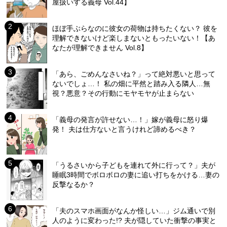
屋扱いする義母 Vol.44】
ほぼ手ぶらなのに彼女の荷物は持ちたくない？ 彼を
理解できないけど楽しまないともったいない！【あ
なたが理解できません Vol.8】
「あら、ごめんなさいね？」って絶対悪いと思って
ないでしょ…！ 私の畑に平然と踏み入る隣人…無
視？悪意？その行動にモヤモヤが止まらない
「義母の発言が許せない…！」嫁が義母に怒り爆
発！ 夫は仕方ないと言うけれど諦めるべき？
「うるさいから子どもを連れて外に行って？」夫が
睡眠3時間でボロボロの妻に追い打ちをかける…妻の
反撃なるか？
「夫のスマホ画面がなんか怪しい…」ジム通いで別
人のように変わった!? 夫が隠していた衝撃の事実と