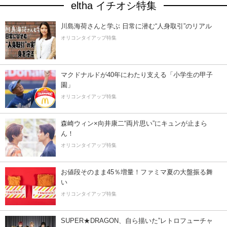
eltha イチオシ特集
川島海荷さんと学ぶ 日常に潜む“人身取引”のリアル
オリコンタイアップ特集
マクドナルドが40年にわたり支える「小学生の甲子
園」
オリコンタイアップ特集
森崎ウィン×向井康二“両片思い”にキュンが止まら
ん！
オリコンタイアップ特集
お値段そのまま45％増量！ファミマ夏の大盤振る舞
い
オリコンタイアップ特集
SUPER★DRAGON、自ら描いた”レトロフューチャ