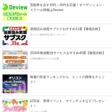
芸能界を志す10代～20代を応援！オーディション・
スクール情報はDeview
漫画読み放題サブスクおすすめ11選【徹底比較】
オリコン顧客満足度ランキング
2026年動画配信サービスおすすめ40選【徹底比較】
CS動画配信サービス20選
毎週の音楽ランキングから、ヒットの推移をチェッ
ク！
試写会、登壇イベント、サインチェキなどプレゼン
ト！
プレゼント特集