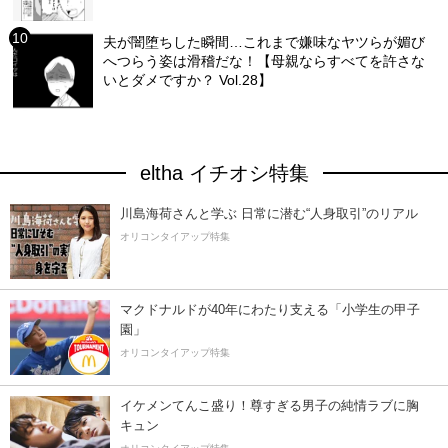
夫が闇堕ちした瞬間…これまで嫌味なヤツらが媚び
へつらう姿は滑稽だな！【母親ならすべてを許さな
いとダメですか？ Vol.28】
eltha イチオシ特集
川島海荷さんと学ぶ 日常に潜む“人身取引”のリアル
オリコンタイアップ特集
マクドナルドが40年にわたり支える「小学生の甲子
園」
オリコンタイアップ特集
イケメンてんこ盛り！尊すぎる男子の純情ラブに胸
キュン