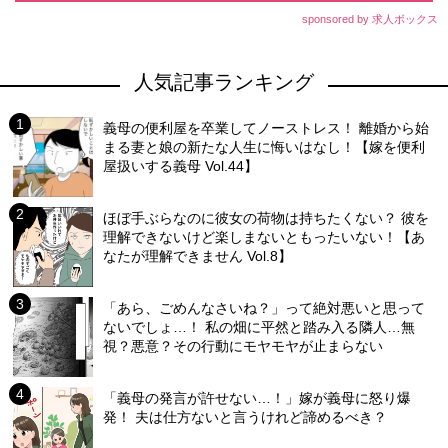
sponsored by 求人ボックス
人気記事ランキング
義母の便利屋を卒業してノーストレス！ 離婚から始
まる妻と娘の新たな人生に悔いはなし！【嫁を便利
屋扱いする義母 Vol.44】
ほぼ手ぶらなのに彼女の荷物は持ちたくない？ 彼を
理解できないけど楽しまないともったいない！【あ
なたが理解できません Vol.8】
「あら、ごめんなさいね？」って絶対悪いと思って
ないでしょ…！ 私の畑に平然と踏み入る隣人…無
視？悪意？その行動にモヤモヤが止まらない
「義母の発言が許せない…！」嫁が義母に怒り爆
発！ 夫は仕方ないと言うけれど諦めるべき？