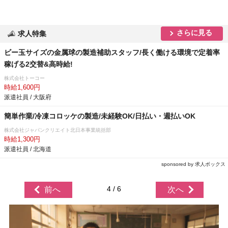
さらに見る
求人特集
ビー玉サイズの金属球の製造補助スタッフ/長く働ける環境で定着率
稼げる2交替&高時給!
株式会社トーコー
時給1,600円
派遣社員 / 大阪府
簡単作業/冷凍コロッケの製造/未経験OK/日払い・週払いOK
株式会社ジャパンクリエイト北日本事業統括部
時給1,300円
派遣社員 / 北海道
sponsored by 求人ボックス
4 / 6
前へ
次へ