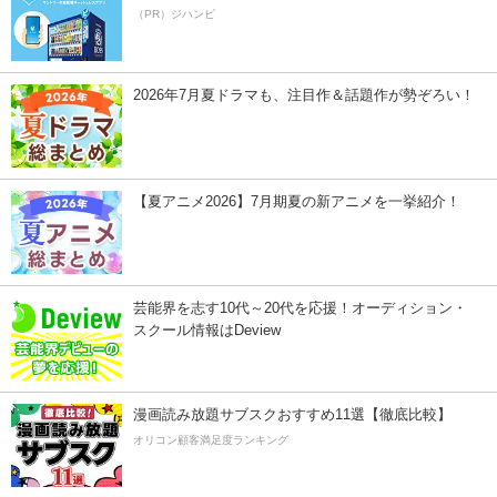
（PR）ジハンピ
2026年7月夏ドラマも、注目作＆話題作が勢ぞろい！
【夏アニメ2026】7月期夏の新アニメを一挙紹介！
芸能界を志す10代～20代を応援！オーディション・
スクール情報はDeview
漫画読み放題サブスクおすすめ11選【徹底比較】
オリコン顧客満足度ランキング