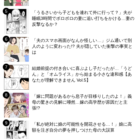
「うるさいから子どもを連れて外に行って？」夫が
睡眠3時間でボロボロの妻に追い打ちをかける…妻の
反撃なるか？
「夫のスマホ画面がなんか怪しい…」ジム通いで別
人のように変わった!? 夫が隠していた衝撃の事実と
は
結婚前提の付き合いに喜ぶよし子だったが…「うど
ん」と「オムライス」から始まる小さな違和感【あ
なたが理解できません Vol.5】
「嫁に問題があるから息子が目移りしたのよ！」義
母の驚きの見解に唖然…嫁の高学歴が原因だと主
張!?
「私が絶対に娘の可能性を開花させる…！」娘に高
額を注ぎ自分の夢を押しつけた母の大誤算