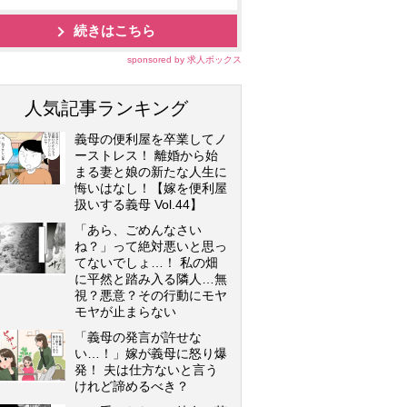
続きはこちら
sponsored by 求人ボックス
人気記事ランキング
義母の便利屋を卒業してノ
ーストレス！ 離婚から始
まる妻と娘の新たな人生に
悔いはなし！【嫁を便利屋
扱いする義母 Vol.44】
「あら、ごめんなさい
ね？」って絶対悪いと思っ
てないでしょ…！ 私の畑
に平然と踏み入る隣人…無
視？悪意？その行動にモヤ
モヤが止まらない
「義母の発言が許せな
い…！」嫁が義母に怒り爆
発！ 夫は仕方ないと言う
けれど諦めるべき？