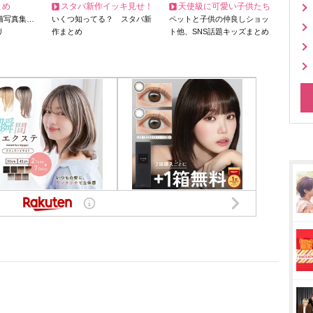
とめ
スタバ新作イッキ見せ！
天使級に可愛い子供たち
猫写真集…
いくつ知ってる？ スタバ新
ペットと子供の仲良しショッ
リ
作まとめ
ト他、SNS話題キッズまとめ