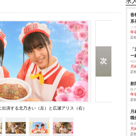
求
香
系
ジ
年
正社
「
ー
AQ
月
正社
創
株
年
正社
CMに出演する北乃きい（左）と広瀬アリス（右）
月
職
株
月
正社