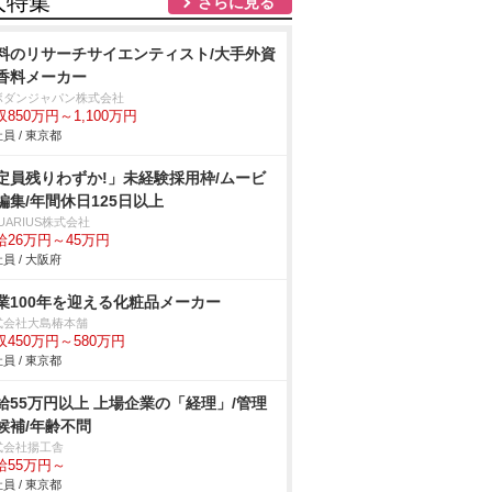
人特集
さらに見る
料のリサーチサイエンティスト/大手外資
香料メーカー
ボダンジャパン株式会社
収850万円～1,100万円
員 / 東京都
定員残りわずか!」未経験採用枠/ムービ
編集/年間休日125日以上
UARIUS株式会社
給26万円～45万円
員 / 大阪府
業100年を迎える化粧品メーカー
式会社大島椿本舗
収450万円～580万円
員 / 東京都
給55万円以上 上場企業の「経理」/管理
候補/年齢不問
式会社揚工舎
給55万円～
員 / 東京都