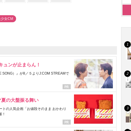
美少女CM
にキュンが止まらん！
ONG）』が8／５よりJ:COM STREAMで
マ夏の大盤振る舞い
ートの人気企画「お値段そのまま おかわり
催！