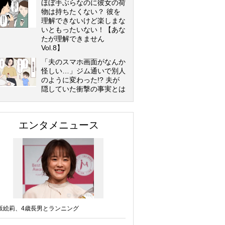
ほぼ手ぶらなのに彼女の荷
物は持ちたくない？ 彼を
理解できないけど楽しまな
いともったいない！【あな
たが理解できません
Vol.8】
「夫のスマホ画面がなんか
怪しい…」ジム通いで別人
のように変わった!? 夫が
隠していた衝撃の事実とは
エンタメニュース
坂絵莉、4歳長男とランニング