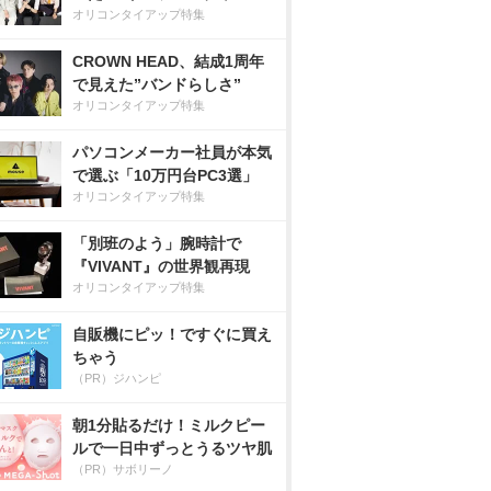
オリコンタイアップ特集
CROWN HEAD、結成1周年
で見えた”バンドらしさ”
オリコンタイアップ特集
パソコンメーカー社員が本気
で選ぶ「10万円台PC3選」
オリコンタイアップ特集
「別班のよう」腕時計で
『VIVANT』の世界観再現
オリコンタイアップ特集
自販機にピッ！ですぐに買え
ちゃう
（PR）ジハンピ
朝1分貼るだけ！ミルクピー
ルで一日中ずっとうるツヤ肌
（PR）サボリーノ