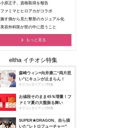
小原正子、資格取得を報告
ファミマとヒロアカがコラボ
施す側から見た整形のカジュアル化
美容外科医が世の中に思うこと
もっと見る
森崎ウィン×向井康二“両片思
い”にキュンが止まらん！
オリコンタイアップ特集
お値段そのまま45％増量！フ
ァミマ夏の大盤振る舞い
オリコンタイアップ特集
SUPER★DRAGON、自ら描
いた”レトロフューチャー”