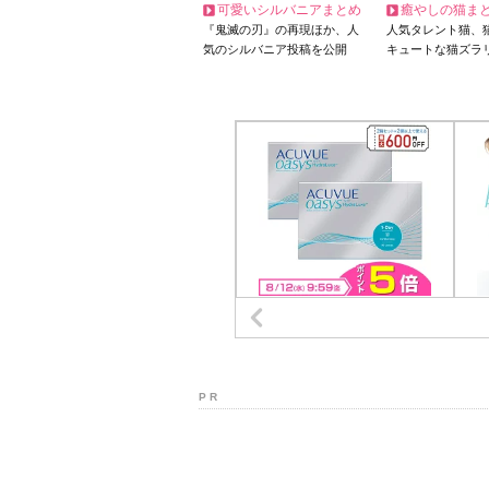
可愛いシルバニアまとめ
癒やしの猫ま
『鬼滅の刃』の再現ほか、人
人気タレント猫、
気のシルバニア投稿を公開
キュートな猫ズラ
P R