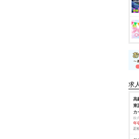
求
高
東
カ
株
年
正社