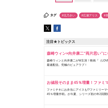
タグ
#北乃きい
#広瀬アリス
#
注目★トピックス
森崎ウィン×向井康二“両片思い”
森崎ウィンと向井康二がW主演！映画『（LOVE S
最速配信。究極のピュアラブ！
お値段そのまま45％増量！ファミ
ファミチキにお弁当にアイスも!?ファミリーマ
45％増量作戦」が今夏、シリーズ初の年2回開